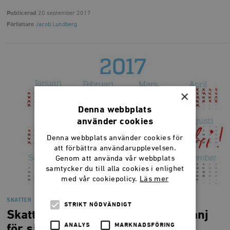
Publicerad
20 september 2017
Författare
Jacob Lundberg
×
Denna webbplats
använder cookies
Denna webbplats använder cookies för
att förbättra användarupplevelsen.
Genom att använda vår webbplats
samtycker du till alla cookies i enlighet
med vår cookiepolicy.
Läs mer
SKATTER
STRIKT NÖDVÄNDIGT
Skattefridagen 2017: Bred kampanj
ANALYS
MARKNADSFÖRING
för sänkt skatt