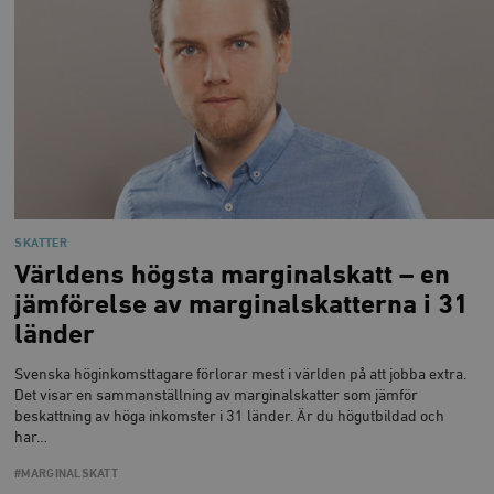
__cf_bm
Cloudflare
Inc.
m
.myfonts.net
_hjAbsoluteSessionInProgress
Hotjar Ltd
SKATTER
.timbro.se
m
Världens högsta marginalskatt – en
jämförelse av marginalskatterna i 31
länder
Svenska höginkomsttagare förlorar mest i världen på att jobba extra.
Det visar en sammanställning av marginalskatter som jämför
beskattning av höga inkomster i 31 länder. Är du högutbildad och
har…
__cf_bm
Cloudflare
Inc.
m
#MARGINALSKATT
.vimeo.com