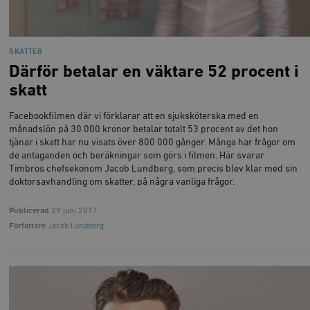
woocommerce_cart_hash
Automattic
S
Inc.
timbro.se
SKATTER
Därför betalar en väktare 52 procent i
_hjFirstSeen
Hotjar Ltd
skatt
.timbro.se
m
Facebookfilmen där vi förklarar att en sjuksköterska med en
månadslön på 30 000 kronor betalar totalt 53 procent av det hon
tjänar i skatt har nu visats över 800 000 gånger. Många har frågor om
de antaganden och beräkningar som görs i filmen. Här svarar
Timbros chefsekonom Jacob Lundberg, som precis blev klar med sin
doktorsavhandling om skatter, på några vanliga frågor.
Publicerad
29 juni 2017
woocommerce_items_in_cart
Automattic
S
Inc.
Författare
Jacob Lundberg
timbro.se
wp_woocommerce_session_[abcdef0123456789]
timbro.se
2
{32}