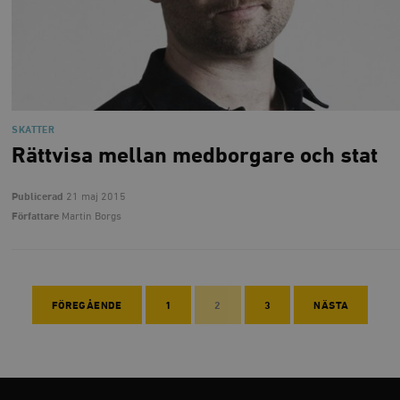
SKATTER
Rättvisa mellan medborgare och stat
Publicerad
21 maj 2015
Författare
Martin Borgs
FÖREGÅENDE
1
2
3
NÄSTA