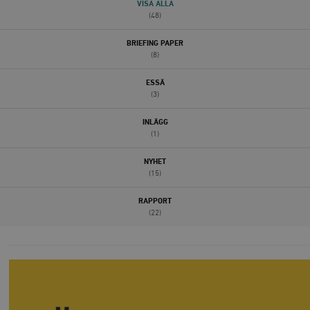
VISA ALLA
(48)
BRIEFING PAPER
(8)
ESSÄ
(3)
INLÄGG
(1)
NYHET
(15)
RAPPORT
(22)