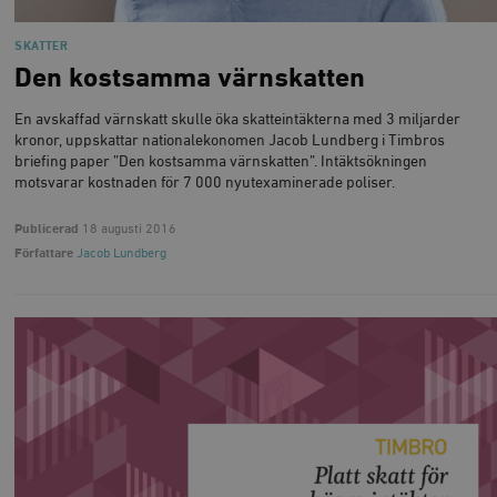
_hjSessionUser_675006
.timbro.se
1 år
Inc.
månad
av Vimeo-
.vimeo.com
videospelare
_hjIncludedInSessionSample_675006
.timbro.se
2
webbplatser.
SKATTER
minuter
Den kostsamma värnskatten
_hjSession_675006
.timbro.se
30
minuter
En avskaffad värnskatt skulle öka skatteintäkterna med 3 miljarder
kronor, uppskattar nationalekonomen Jacob Lundberg i Timbros
briefing paper ”Den kostsamma värnskatten”. Intäktsökningen
motsvarar kostnaden för 7 000 nyutexaminerade poliser.
Publicerad
18 augusti 2016
Författare
Jacob Lundberg