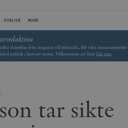
UTBLICK
PODD
arredaktion
las Smedjan från magasin till ledarsida, där våra sommarsmede
lobal politik i kortare texter. Välkommen att läsa!
Läs mer
E
:
son tar sikte