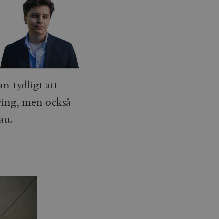
n tydligt att
ring, men också
au.