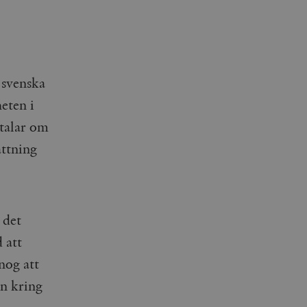
 svenska
eten i
talar om
ättning
 det
 att
nog att
en kring