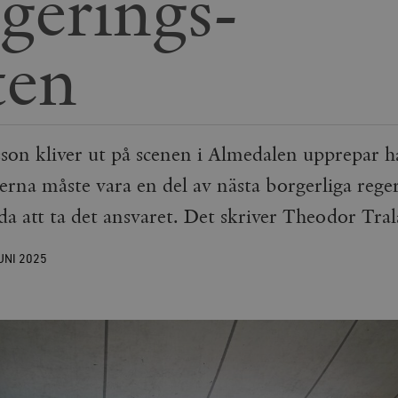
egerings­
ten
on kliver ut på scenen i Almedalen upprepar ha
rna måste vara en del av nästa borgerliga rege
da att ta det ansvaret. Det skriver Theodor Tral
UNI
2025