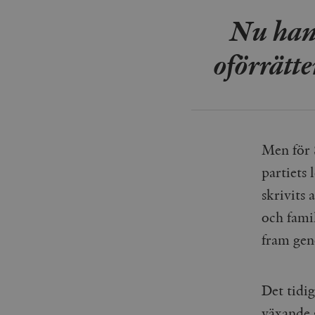
woocommerce_items_in_
Nu hand
wp_woocommerce_sessio
{32}
oförrätte
__cf_bm
_hjAbsoluteSessionInPr
Men för 
__cf_bm
partiets 
skrivits
och fami
Namn
Namn
fram gen
_ga
YSC
Det tidi
VISITOR_INFO1_LIVE
växande 