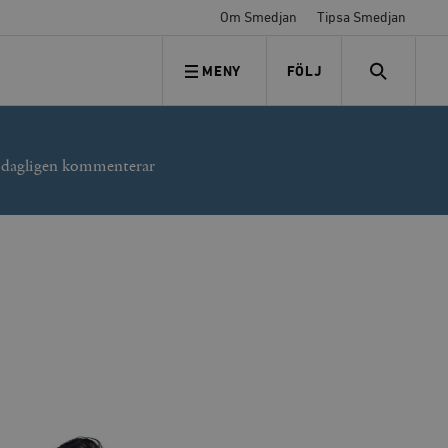
Om Smedjan
Tipsa Smedjan
MENY
FÖLJ
FÖLJ OSS
SEARCH
r dagligen kommenterar