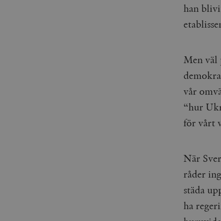
han blivi
etabliss
Men väl 
demokrat
vår omvä
“hur Ukr
för vårt 
När Sver
råder in
städa upp
ha reger