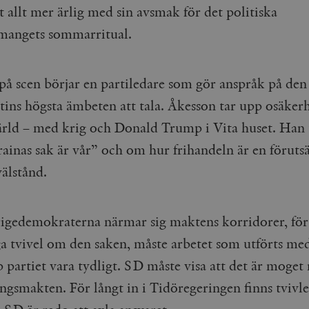
t allt mer ärlig med sin avsmak för det politiska
emangets sommarritual.
på scen börjar en partiledare som gör anspråk på den
ins högsta ämbeten att tala. Åkesson tar upp osäkerh
rld – med krig och Donald Trump i Vita huset. Han 
ainas sak är vår” och om hur frihandeln är en föruts
välstånd.
igedemokraterna närmar sig maktens korridorer, för
ga tvivel om den saken, måste arbetet som utförts med
 partiet vara tydligt. SD måste visa att det är moget 
ingsmakten. För långt in i Tidöregeringen finns tvivl