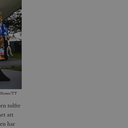
e Olsson/TT
en tolfte
et att
en har