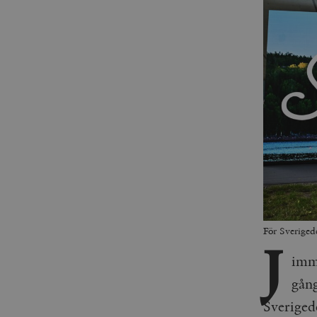
För Sveriged
J
immi
gång
Sveriged