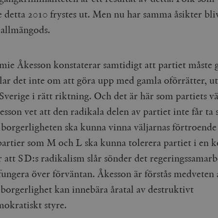
Google LLC
1 dag
Denna cookie ställs in av Google Analytics. Den l
Mailchimp
28 dagar
 detta 2010 frystes ut. Men nu har samma åsikter bli
.timbro.se
unikt värde för varje besökt sida och används fö
timbro.se
sidvisningar.
t allmängods.
Cloudflare
30
Denna cookie används för att skilja mellan människor och bot
.timbro.se
54
Detta är en mönstertyps-cookie som har ställts in
Inc.
minuter
för webbplatsen för att göra giltiga rapporter om användnin
sekunder
mönsterelementet i namnet innehåller det unika i
.podbean.com
kontot eller webbplatsen det hänför sig till. Det 
som används för att begränsa mängden data som 
Meta
3
Används av Facebook för att leverera en serie reklamproduk
ie Åkesson konstaterar samtidigt att partiet måste g
webbplatser med hög trafikvolym.
Platform Inc.
månader
från tredjepartsannonsörer
.timbro.se
.timbro.se
1 år 1
Denna cookie används av Google Analytics för at
ar det inte om att göra upp med gamla oförrätter, u
månad
sessionstillståndet.
Vimeo.com
1 år 1
Dessa kakor används av Vimeo-videospelaren på webbplatse
Inc.
månad
 Sverige i rätt riktning. Och det är här som partiets v
.timbro.se
1 år
.vimeo.com
esson vet att den radikala delen av partiet inte får ta 
mple_675006
.timbro.se
2
minuter
 borgerligheten ska kunna vinna väljarnas förtroende 
.timbro.se
30
minuter
artier som M och L ska kunna tolerera partiet i en k
r att SD:s radikalism slår sönder det regeringssamar
 fungera över förväntan. Åkesson är förstås medveten 
 borgerlighet kan innebära åratal av destruktivt
mokratiskt styre.