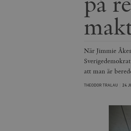
på r
mak
När Jimmie Åkess
Sverigedemokrate
att man är bered
THEODOR TRALAU
24 J