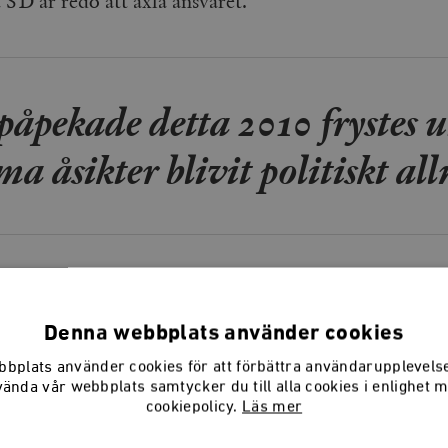
 SD är redo att axla ansvaret.
påpekade detta 2010 frystes 
a åsikter blivit politiskt a
emokraterna har sedan Jimmie Åkesson för 20 år sed
tiledare förändrats i grunden. Och i veckan kommer pa
Denna webbplats använder cookies
m det extremistiska arvet, att publiceras.
bplats använder cookies för att förbättra användarupplevel
vända vår webbplats samtycker du till alla cookies i enlighet 
cookiepolicy.
Läs mer
et får vi en försmak. Åkesson berättar om partiets hi