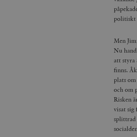
_gid
mailchimp_landing_site
påpekade
politisk
__cf_bm
_gat_UA-19195086-1
_fbp
Men Jimm
_ga_YBG49SLCTY
Nu handl
vuid
att styra
_hjSessionUser_675006
finns. Åk
_hjIncludedInSessionSa
plats om
_hjSession_675006
och om p
Risken ä
visat sig
splittrad
socialde