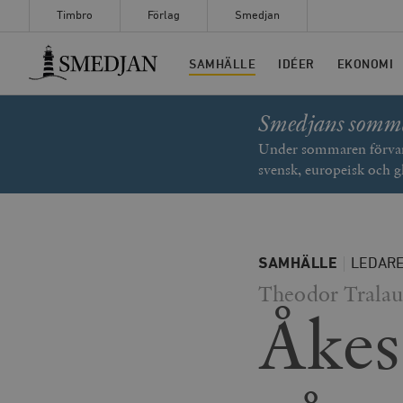
Timbro
Förlag
Smedjan
Timbro
SAMHÄLLE
IDÉER
EKONOMI
Smedjans somm
Under sommaren förvand
svensk, europeisk och g
SAMHÄLLE
LEDAR
Theodor Tralau
Åkes