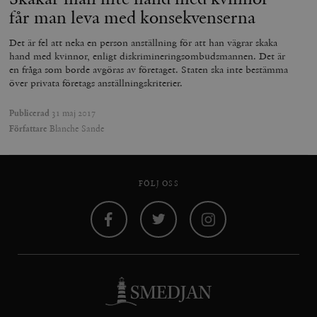
får man leva med konsekvenserna
Det är fel att neka en person anställning för att han vägrar skaka
hand med kvinnor, enligt diskrimineringsombudsmannen. Det är
en fråga som borde avgöras av företaget. Staten ska inte bestämma
över privata företags anställningskriterier.
Publicerad
31 maj 2017
Författare
Blanche Sande
FÖLJ OSS
Facebook
Twitter
Instagram