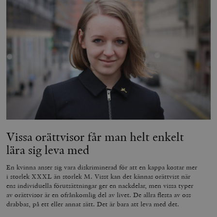
Vissa orättvisor får man helt enkelt
lära sig leva med
En kvinna anser sig vara diskriminerad för att en kappa kostar mer
i storlek XXXL än storlek M. Visst kan det kännas orättvist när
ens individuella förutsättningar ger en nackdelar, men vissa typer
av orättvisor är en ofrånkomlig del av livet. De allra flesta av oss
drabbas, på ett eller annat sätt. Det är bara att leva med det.