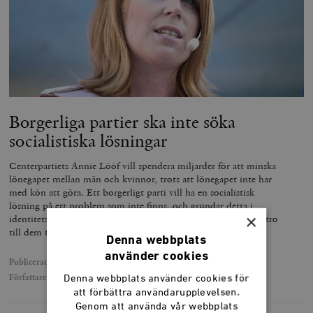
Borgerliga partier ska inte söka
socialistiska lösningar
Centerpartiets Annie Lööf vill spendera miljarder för att minska
lönegapet mellan män och kvinnor, trots att lönegapet inte har
med kön att göra. Ett borgerligt parti vill ha en socialistisk
lösning på ett problem som inte finns, och grundar detta i
×
identitetspolitik – och så undrar politiker vart människors tilltro
till dem tog vägen, skriver David Eberhard.
Denna webbplats
använder cookies
Publicerad
8 september 2018
Författare
David Eberhard
Denna webbplats använder cookies för
att förbättra användarupplevelsen.
Genom att använda vår webbplats