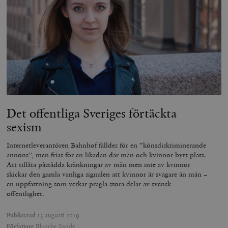
Det offentliga Sveriges förtäckta
sexism
Internetleverantören Bahnhof fälldes för en ”könsdiskriminerande
annons”, men frias för en likadan där män och kvinnor bytt plats.
Att tillåta påstådda kränkningar av män men inte av kvinnor
skickar den gamla vanliga signalen att kvinnor är svagare än män –
en uppfattning som verkar prägla stora delar av svensk
offentlighet.
Publicerad
13 augusti 2019
Författare
Blanche Sande