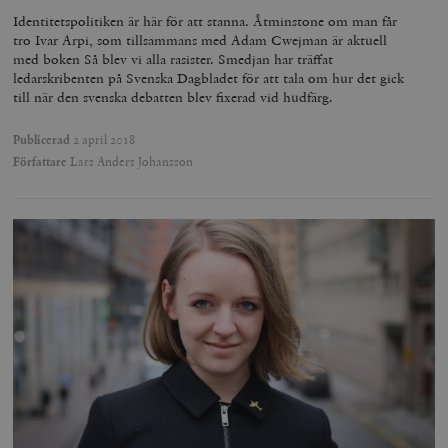
Identitetspolitiken är här för att stanna. Åtminstone om man får
tro Ivar Arpi, som tillsammans med Adam Cwejman är aktuell
med boken Så blev vi alla rasister. Smedjan har träffat
ledarskribenten på Svenska Dagbladet för att tala om hur det gick
__cf_bm
Cloudflare
till när den svenska debatten blev fixerad vid hudfärg.
Inc.
m
.vimeo.com
Publicerad
2 april 2018
Författare
Lars Anders Johansson
Leverantör
Namn
Utgång
B
/ Domän
Leverantör /
Namn
Utgång
Beskrivning
_ga
Google LLC
1 år 1
D
Domän
.timbro.se
månad
a