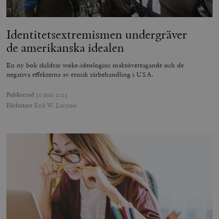
Identitetsextremismen undergräver
de amerikanska idealen
En ny bok skildrar woke-ideologins maktövertagande och de
negativa effekterna av etnisk särbehandling i USA.
Publicerad
30 juni 2023
Författare
Erik W. Larsson