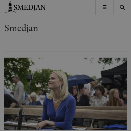
Timbro
MENY
Smedjan