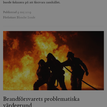
borde fokusera på att försvara samhället.
Publicerad
9 maj 2019
Författare
Blanche Sande
Brandförsvarets problematiska
värdegrund