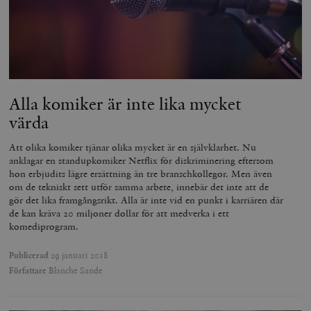
a
_fbp
Meta
3
Används av F
s
Platform Inc.
månader
för att lever
p
.timbro.se
serie
t
reklamproduk
såsom realti
_ga_YBG49SLCTY
.timbro.se
1 år 1
D
från
månad
G
tredjepartsa
b
vuid
Vimeo.com
1 år 1
Dessa kakor 
_hjSessionUser_675006
.timbro.se
1 år
Alla komiker är inte lika mycket
Inc.
månad
av Vimeo-
.vimeo.com
videospelare
värda
_hjIncludedInSessionSample_675006
.timbro.se
2
webbplatser.
minuter
Att olika komiker tjänar olika mycket är en självklarhet. Nu
_hjSession_675006
.timbro.se
30
minuter
anklagar en standupkomiker Netflix för diskriminering eftersom
hon erbjudits lägre ersättning än tre branschkollegor. Men även
om de tekniskt sett utför samma arbete, innebär det inte att de
gör det lika framgångsrikt. Alla är inte vid en punkt i karriären där
de kan kräva 20 miljoner dollar för att medverka i ett
komediprogram.
Publicerad
29 januari 2018
Författare
Blanche Sande