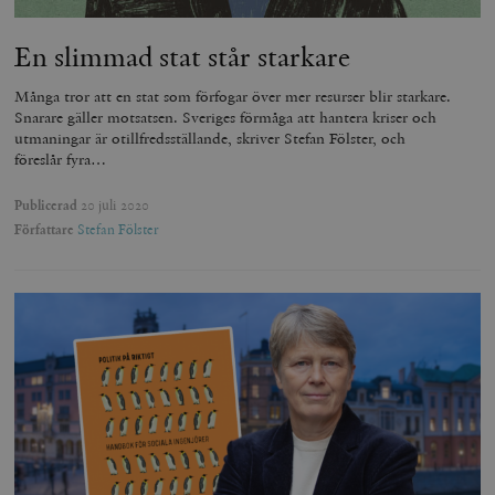
En slimmad stat står starkare
Många tror att en stat som förfogar över mer resurser blir starkare.
Snarare gäller motsatsen. Sveriges förmåga att hantera kriser och
utmaningar är otillfredsställande, skriver Stefan Fölster, och
föreslår fyra…
Publicerad
20 juli 2020
Författare
Stefan Fölster