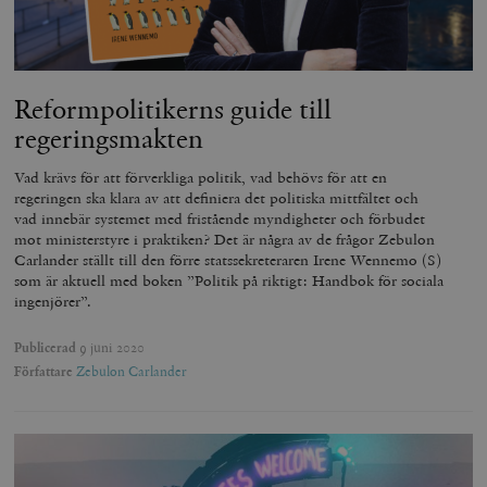
Reformpolitikerns guide till
regeringsmakten
Vad krävs för att förverkliga politik, vad behövs för att en
regeringen ska klara av att definiera det politiska mittfältet och
vad innebär systemet med fristående myndigheter och förbudet
mot ministerstyre i praktiken? Det är några av de frågor Zebulon
Carlander ställt till den förre statssekreteraren Irene Wennemo (S)
som är aktuell med boken ”Politik på riktigt: Handbok för sociala
ingenjörer”.
Publicerad
9 juni 2020
Författare
Zebulon Carlander