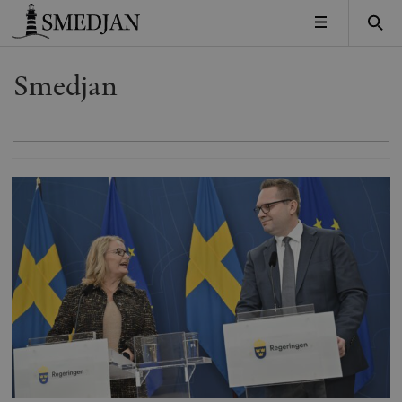
Timbro
MENY
Smedjan