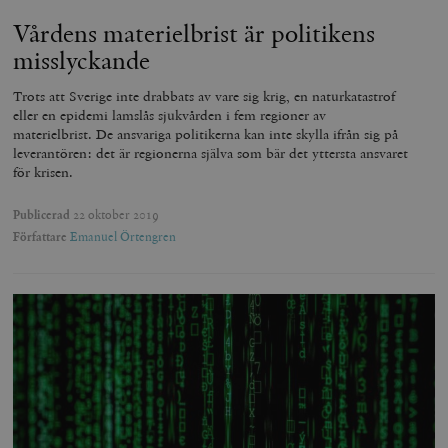
Vårdens materielbrist är politikens
misslyckande
Trots att Sverige inte drabbats av vare sig krig, en naturkatastrof
eller en epidemi lamslås sjukvården i fem regioner av
materielbrist. De ansvariga politikerna kan inte skylla ifrån sig på
leverantören: det är regionerna själva som bär det yttersta ansvaret
__cf_bm
Cloudflare
för krisen.
Inc.
m
.vimeo.com
Publicerad
22 oktober 2019
Författare
Emanuel Örtengren