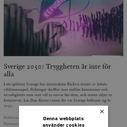
Sverige 2050: Tryggheten är inte för
alla
I ett splittrat Sverige har statsmakten fläckvis ersatts av lokala
våldsmonopol, flyktingar skyfflas runt mellan kommuner och
myndigheter som inte vill ta ansvar för dem, och staten säljer ut
kuturarvet. Läs Dan Korns vision för var Sverige befinner sig år
2050.
×
Publicerad
19 december 2019
Denna webbplats
Författare
Dan Korn
använder cookies