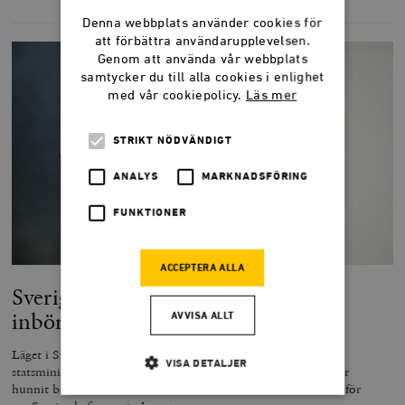
Denna webbplats använder cookies för
att förbättra användarupplevelsen.
Genom att använda vår webbplats
samtycker du till alla cookies i enlighet
med vår cookiepolicy.
Läs mer
STRIKT NÖDVÄNDIGT
ANALYS
MARKNADSFÖRING
FUNKTIONER
ACCEPTERA ALLA
Sverige 2050: På andra sidan
inbördeskriget
AVVISA ALLT
Läget i Sverige har äntligen stabiliserat sig efter våldsamheter,
VISA DETALJER
statsministermord och inbördeskrig. En tankesamtyckeslag har
hunnit både införas och avskaffas. Läs Erik Hörstadius vision för