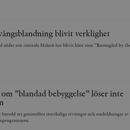
vångsblandning blivit verklighet
 söder om centrala Malmö har blivit känt som ”Rosengård by the
 om ”blandad bebyggelse” löser inte
n
är beredd att genomföra storskaliga rivningar och ombildningar av
jonprogrammen.