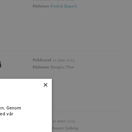
Författare
Fredrik Kopsch
Publicerad
10 juni 2025
i
Författare
Douglas Thor
×
sen. Genom
med vår
Publicerad
31 mars 2025
Författare
Hannes Sjöberg