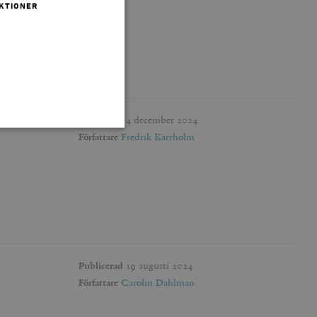
KTIONER
Publicerad
4 december 2024
Författare
Fredrik Kärrholm
 inte användas ordentligt
agnens innehåll / data
Publicerad
19 augusti 2024
påra början av
Författare
Carolin Dahlman
essioner. Den innehåller