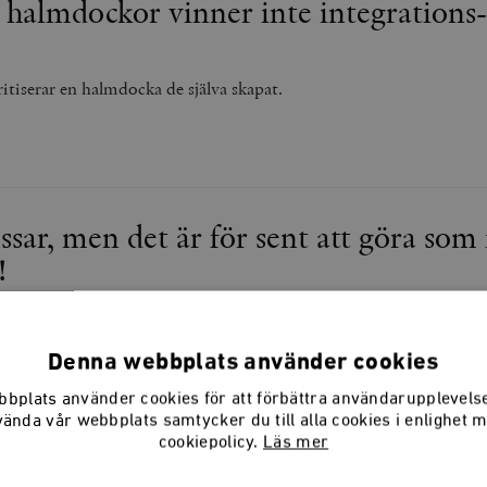
 halmdockor vinner inte integrations­
itiserar en halmdocka de själva skapat.
ssar, men det är för sent att göra som 
!
nas integrationspolitik kommer att göra mer skada än nytta.
Denna webbplats använder cookies
bplats använder cookies för att förbättra användarupplevel
vända vår webbplats samtycker du till alla cookies i enlighet 
cookiepolicy.
Läs mer
lar om språket, dumbom