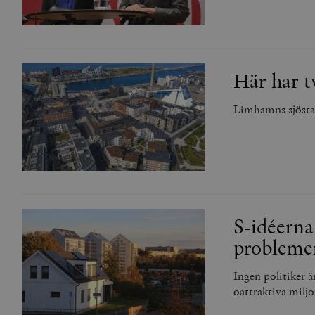
Här har t
Limhamns sjöstad
S-idéerna
probleme
Ingen politiker 
oattraktiva mil