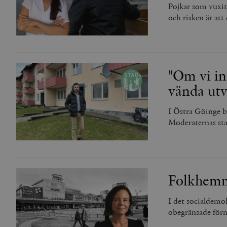
woocommerce_items_in_
Pojkar som vuxit 
och risken är att 
wp_woocommerce_sessio
{32}
__cf_bm
"Om vi int
_hjAbsoluteSessionInPr
vända utv
__cf_bm
I Östra Göinge b
Moderaternas sta
Namn
Namn
Folkhemme
_ga
YSC
I det socialdemo
VISITOR_INFO1_LIVE
obegränsade för