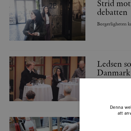
Strid mot
debatten
Borgerligheten kr
Ledsen so
Danmark
Socialdemokrater
Denna web
att an
Det hand