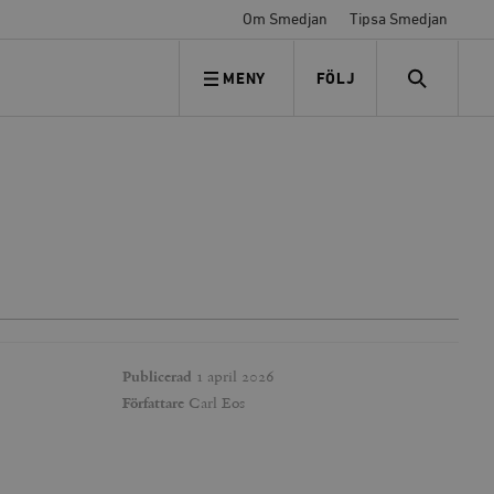
Om Smedjan
Tipsa Smedjan
MENY
FÖLJ
FÖLJ OSS
SEARCH
Publicerad
1 april 2026
Författare
Carl Eos