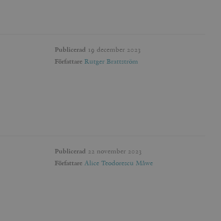
agrar och uppdaterar ett
r att räkna och spåra
s. Detta är fördelaktigt
 av Google Analytics, där
gen av deras webbplats.
dentitetsnumret för
Publicerad
19 december 2023
är en variant av _gat-kakan
registreras av Google på
ter, såsom realtidsbud
Författare
Rutger Brattström
t bevara
r.
Publicerad
22 november 2023
Författare
Alice Teodorescu Måwe