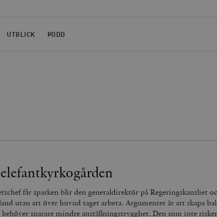
UTBLICK
PODD
 elefantkyrkogården
schef får sparken blir den generaldirektör på Regeringskansliet oc
land utan att över huvud taget arbeta. Argumentet är att skapa ba
 behöver snarare mindre anställningstrygghet. Den som inte riske