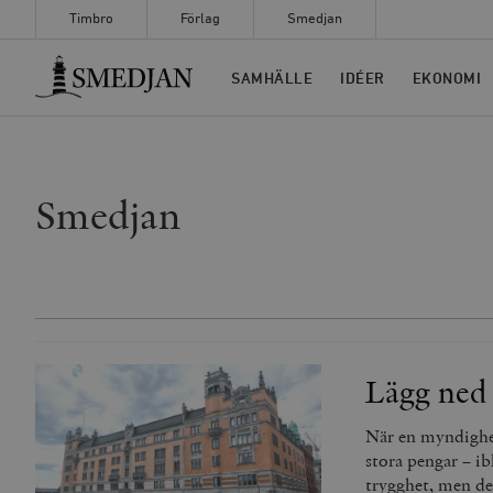
Timbro
Förlag
Smedjan
Timbro
SAMHÄLLE
IDÉER
EKONOMI
Smedjan
Lägg ned
När en myndighet
stora pengar – ib
trygghet, men de