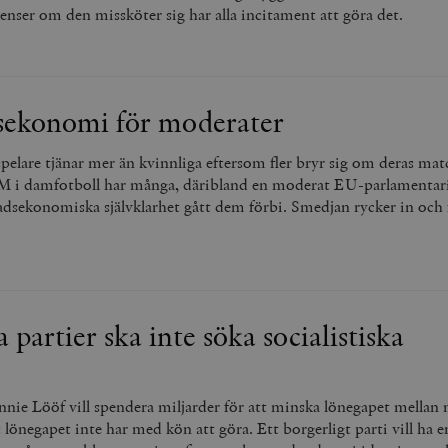
enser om den missköter sig har alla incitament att göra det.
ekonomi för moderater
pelare tjänar mer än kvinnliga eftersom fler bryr sig om deras matc
i damfotboll har många, däribland en moderat EU-parlamentarik
dsekonomiska självklarhet gått dem förbi. Smedjan rycker in och 
 partier ska inte söka socialistiska
nnie Lööf vill spendera miljarder för att minska lönegapet mellan
t lönegapet inte har med kön att göra. Ett borgerligt parti vill ha e