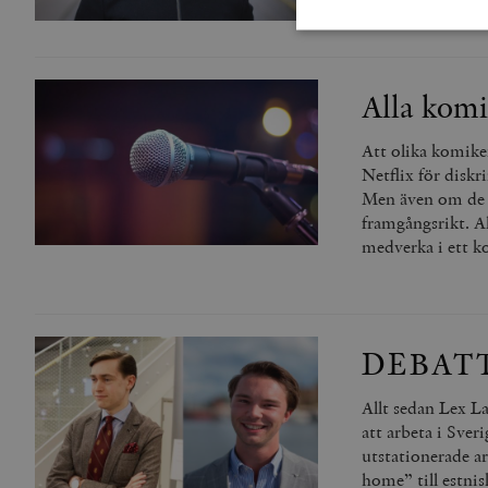
Alla komi
Strikt nödvändiga kakor ti
utan strikt nödvändiga cook
Att olika komike
Namn
Netflix för diskr
Men även om de te
woocommerce_cart_has
framgångsrikt. Al
medverka i ett 
_hjFirstSeen
woocommerce_items_in_
DEBATT: F
wp_woocommerce_sessio
{32}
Allt sedan Lex L
att arbeta i Sver
__cf_bm
utstationerade ar
home” till estni