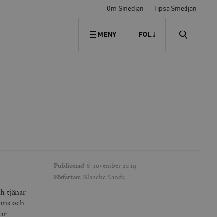
Om Smedjan
Tipsa Smedjan
MENY
FÖLJ
FÖLJ OSS
SEARCH
Publicerad
6 november 2019
Författare
Blanche Sande
h tjänar
lans och
rar