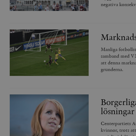
negativa konsekv
Marknads
Manliga fotbollss
samband med VM 
att denna markna
grunderna.
Borgerliga
lösningar
Centerpartiets A
kvinnor, trots at