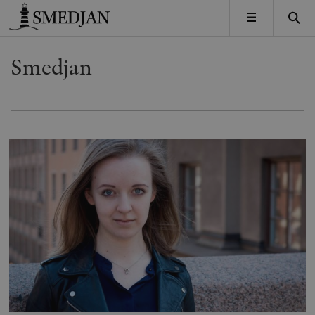
Timbro
MENY
Smedjan