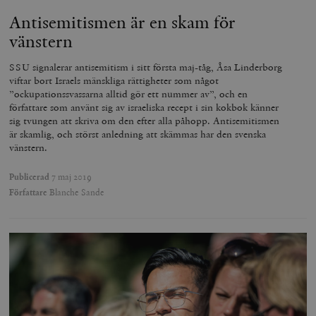
Antisemitismen är en skam för
vänstern
SSU signalerar antisemitism i sitt första maj-tåg, Åsa Linderborg
viftar bort Israels mänskliga rättigheter som något
”ockupationssvassarna alltid gör ett nummer av”, och en
författare som använt sig av israeliska recept i sin kokbok känner
sig tvungen att skriva om den efter alla påhopp. Antisemitismen
är skamlig, och störst anledning att skämmas har den svenska
vänstern.
Publicerad
7 maj 2019
Författare
Blanche Sande