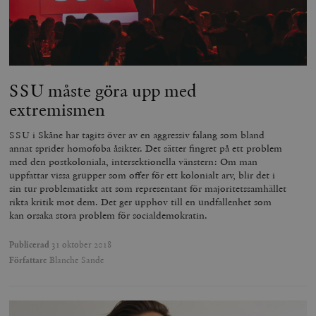
wp_woocommerce_session_[abcdef0123456789]
timbro.se
2
{32}
__cf_bm
Cloudflare
Inc.
m
.myfonts.net
SSU måste göra upp med
extremismen
SSU i Skåne har tagits över av en aggressiv falang som bland
annat sprider homofoba åsikter. Det sätter fingret på ett problem
med den postkoloniala, intersektionella vänstern: Om man
uppfattar vissa grupper som offer för ett kolonialt arv, blir det i
sin tur problematiskt att som representant för majoritetssamhället
_hjAbsoluteSessionInProgress
Hotjar Ltd
rikta kritik mot dem. Det ger upphov till en undfallenhet som
.timbro.se
m
kan orsaka stora problem för socialdemokratin.
Publicerad
31 oktober 2018
Författare
Blanche Sande