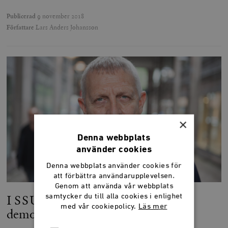
Publicerad
9 november 2018
Författare
Lars Anders Johansson
×
Denna webbplats
använder cookies
Denna webbplats använder cookies för
att förbättra användarupplevelsen.
Genom att använda vår webbplats
samtycker du till alla cookies i enlighet
I SSU vann normkritiken över de
med vår cookiepolicy.
Läs mer
demokratiska normerna