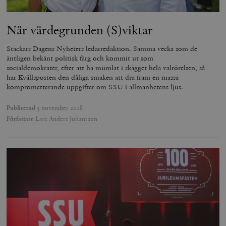
Leverantör
Namn
U
/ Domän
När värdegrunden (S)viktar
woocommerce_cart_hash
Automattic
S
Inc.
Stackars Dagens Nyheters ledarredaktion. Samma vecka som de
timbro.se
äntligen bekänt politisk färg och kommit ut som
socialdemokrater, efter att ha mumlat i skägget hela valrörelsen, så
har Kvällsposten den dåliga smaken att dra fram en massa
komprometterande uppgifter om SSU i allmänhetens ljus.
_hjFirstSeen
Hotjar Ltd
.timbro.se
m
Publicerad
5 november 2018
Författare
Lars Anders Johansson
woocommerce_items_in_cart
Automattic
S
Inc.
timbro.se