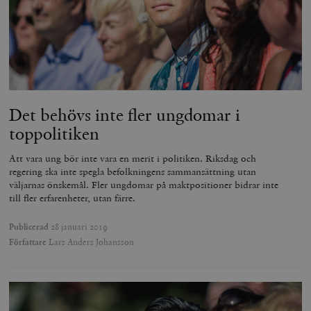
Det behövs inte fler ungdomar i
toppolitiken
Att vara ung bör inte vara en merit i politiken. Riksdag och
regering ska inte spegla befolkningens sammansättning utan
väljarnas önskemål. Fler ungdomar på maktpositioner bidrar inte
till fler erfarenheter, utan färre.
Publicerad
28 januari 2019
Författare
Lars Anders Johansson