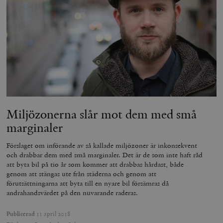
woocommerce_items_in_cart
Automattic
S
Inc.
timbro.se
wp_woocommerce_session_[abcdef0123456789]
timbro.se
2
{32}
__cf_bm
Cloudflare
Inc.
m
.myfonts.net
Miljözonerna slår mot dem med små
marginaler
Förslaget om införande av så kallade miljözoner är inkonsekvent
och drabbar dem med små marginaler. Det är de som inte haft råd
att byta bil på tio år som kommer att drabbas hårdast, både
genom att stängas ute från städerna och genom att
förutsättningarna att byta till en nyare bil försämras då
_hjAbsoluteSessionInProgress
Hotjar Ltd
andrahandsvärdet på den nuvarande raderas.
.timbro.se
m
Publicerad
11 april 2018