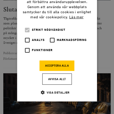
att förbättra användarupplevelsen.
Genom att använda vår webbplats
Sluta överinvestera i järnvägar
samtycker du till alla cookies i enlighet
med vår cookiepolicy.
Läs mer
Tågtrafiken bär inte sina egna kostnader, och de stora tågprojekt
som planeras är samhällsekonomiskt olönsamma. Ändå fortsätter
politiker prioritera tåget framför den mycket mer lönsamma, och
STRIKT NÖDVÄNDIGT
på många sätt mer effektiva, bilismen. Sverige investerar för
mycket i järnvägssatsningar som varken hjälper miljön eller
ANALYS
MARKNADSFÖRING
Sveriges ekonomi.
FUNKTIONER
Publicerad
1 augusti 2018
Författare
Jacob Lundberg
ACCEPTERA ALLA
AVVISA ALLT
VISA DETALJER
Strikt nödvändigt
Analys