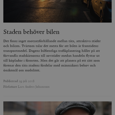
Marknadsföring
Funktioner
Strikt nödvändiga kakor tillåter
kärnwebbplatsfunktioner som användarinloggning
och kontohantering. Webbplatsen kan inte användas
ordentligt utan strikt nödvändiga cookies.
Staden behöver bilen
Leverantör
Namn
U
/ Domän
Det finns inget motsatsförhållande mellan täta, attraktiva städer
och bilism. Tvärtom talar det mesta för att bilen är framtidens
woocommerce_cart_hash
Automattic
S
Inc.
transportmedel. Dagens bilfientliga trafikplanering håller på att
timbro.se
förvandla stadskärnorna till sovstäder medan handeln flyttar ut
till köplador i förorten. Men det går att planera på ett sätt som
förenar den täta stadens fördelar med människors behov och
önskemål om mobilitet.
_hjFirstSeen
Hotjar Ltd
.timbro.se
m
Publicerad
29 juli 2018
Författare
Lars Anders Johansson