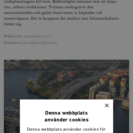
stadsplaneringens bilvurm. Bilfientlighet kommer inte att skapa
täta, urbana stadskärnor. Tvärtom undergräver den
centrumhandeln och göder framväxten av köplador vid
motorvägarna. Det är knappast det resultat som bilmotståndarna
tänkte sig.
Publicerad
14 september 2018
Författare
Lars Anders Johansson
×
Denna webbplats
använder cookies
Denna webbplats använder cookies för