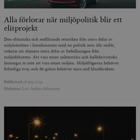
Alla förlorar när miljöpolitik blir ett
elitprojekt
Den elitistiska och nedlåtande retoriken från stora delar av
miljörörelsen i kombination med en politik som slår nedåt,
riskerar att alienera stora delar av befolkningen från
miljödebatten. Att vara emot auktoritära och kollektivistiska
lösningar är inte att vara emot miljön. Miljöfrågorna behöver
frihetliga svar, och de gröna behöver tona ned klassföraktet.
Publicerad
28 maj 2019
Författare
Lars Anders Johansson