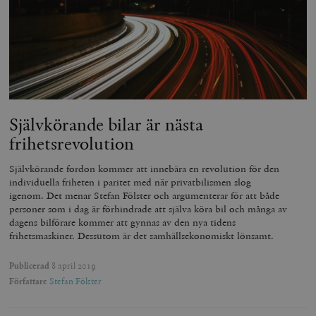
Självkörande bilar är nästa
frihetsrevolution
Självkörande fordon kommer att innebära en revolution för den
individuella friheten i paritet med när privatbilismen slog
igenom. Det menar Stefan Fölster och argumenterar för att både
personer som i dag är förhindrade att själva köra bil och många av
dagens bilförare kommer att gynnas av den nya tidens
frihetsmaskiner. Dessutom är det samhällsekonomiskt lönsamt.
Publicerad
8 april 2019
Författare
Stefan Fölster