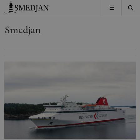
Timbro
MENY
Smedjan