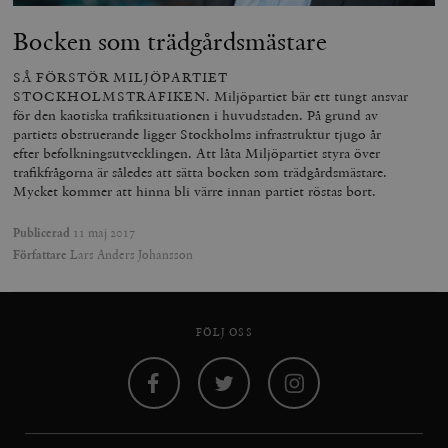
Bocken som trädgårdsmästare
SÅ FÖRSTÖR MILJÖPARTIET
STOCKHOLMSTRAFIKEN. Miljöpartiet bär ett tungt ansvar
för den kaotiska trafiksituationen i huvudstaden. På grund av
partiets obstruerande ligger Stockholms infrastruktur tjugo år
efter befolkningsutvecklingen. Att låta Miljöpartiet styra över
trafikfrågorna är således att sätta bocken som trädgårdsmästare.
Mycket kommer att hinna bli värre innan partiet röstas bort.
Publicerad
11 maj 2017
Författare
Lars Anders Johansson
FÖLJ OSS
Facebook
Twitter
Instagram