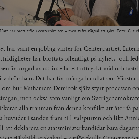
att har brett stöd i centerrörelsen – men svåra vägval att göra. Foto: Clau
T
et har varit en jobbig vinter för Centerpartiet. Inter
stridigheter har blottats offentligt på nyhets- och le
sen är sargad av att inte ha ett uttryckt mål och fasts
 i valrörelsen. Det har för många handlat om Vänsterp
a om hur Muharrem Demirok själv styrt processen o
sfrågan, men också som vanligt om Sverigedemokrate
skerar alla trauman från denna konflikt att åter få pa
pa huvudet i sanden fram till valspurten och likt Ann
ill att deklarera en statsministerkandidat bara dagarn
rtiets självbild är skakad – varför skulle Centerpartie