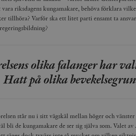
tt vara riksdagens kungamakare, behöva förklara vilke
r tillhöra? Varför ska ett litet parti ensamt ta ansvar
 regeringsbildning?
elsens olika falanger har v
Hatt på olika bevekelsegrun
relsen står nu i sitt vägskäl mellan höger och vänste
äl bli de kungamakare de ser sig själva som. Valet av
tt säger dock tyvärr inte så mycket om vilken riktn