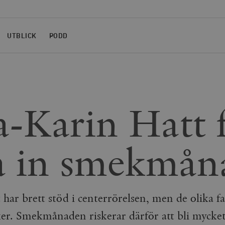
UTBLICK
PODD
-Karin Hatt 
la in smekmå
ar brett stöd i centerrörelsen, men de olika fal
ker. Smekmånaden riskerar därför att bli mycket