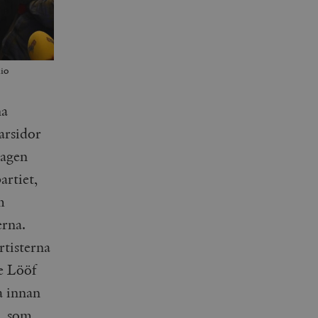
dio
na
darsidor
lagen
artiet,
m
rna.
rtisterna
ie Lööf
a innan
t, som