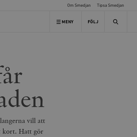
Om Smedjan
Tipsa Smedjan
MENY
FÖLJ
FÖLJ OSS
SEARCH
får
naden
angerna vill att
 kort. Hatt gör