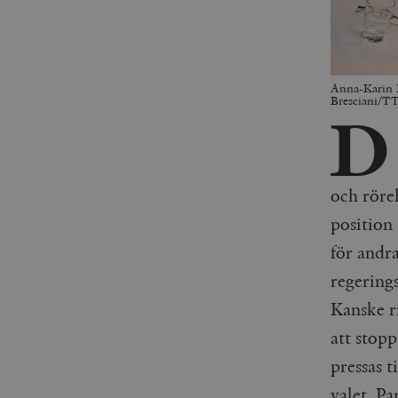
Anna-Karin H
Bresciani/T
D
och rörel
position
för andr
regering
Kanske ri
att stop
pressas t
valet. Pa