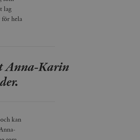
t lag
 för hela
alt Anna-Karin
der.
r och kan
 Anna-
ing som