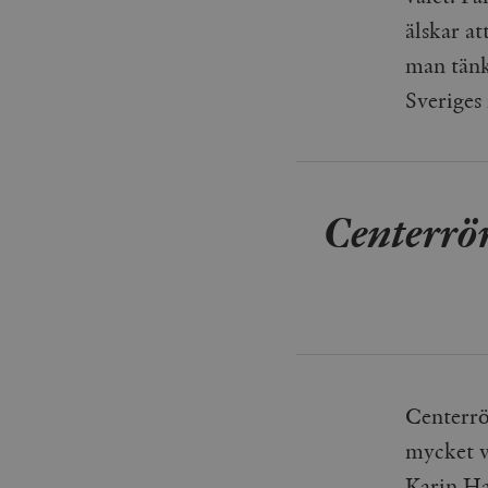
älskar a
man tänke
Sveriges
Centerrör
Centerrö
mycket v
Karin Ha