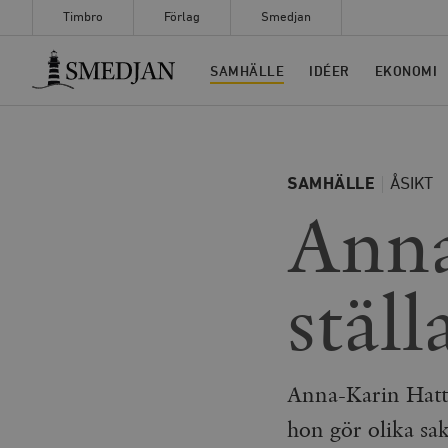
Timbro
Förlag
Smedjan
Timbro
SAMHÄLLE
IDÉER
EKONOMI
SAMHÄLLE
ÅSIKT
Anna
stäl
Anna-Karin Hatt h
hon gör olika sa