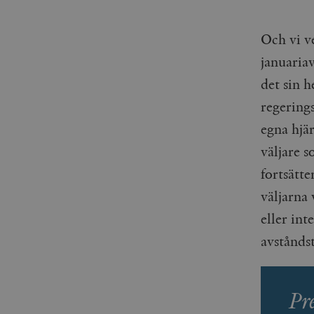
_gid
mailchimp_landing_site
Och vi ve
__cf_bm
_gat_UA-19195086-1
januariav
det sin h
_fbp
regerings
_ga_YBG49SLCTY
vuid
egna hjär
_hjSessionUser_675006
väljare 
_hjIncludedInSessionSa
fortsätte
_hjSession_675006
väljarna
eller in
avstånd
Pr