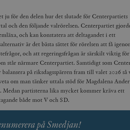
Google LLC
1 dag
Denna cookie ställs in av Google Analytics. Den l
Mailchimp
28 dagar
.timbro.se
unikt värde för varje besökt sida och används fö
timbro.se
sidvisningar.
t ju för den delen hur det slutade för Centerpartiets
Cloudflare
30
Denna cookie används för att skilja mellan människor och bot
.timbro.se
54
Detta är en mönstertyps-cookie som har ställts in
Inc.
minuter
för webbplatsen för att göra giltiga rapporter om användnin
tal och den följande valrörelsen. Centerpartiet gjorde
sekunder
mönsterelementet i namnet innehåller det unika i
.podbean.com
kontot eller webbplatsen det hänför sig till. Det 
emläxa, och kan konstatera att deltagandet i ett
som används för att begränsa mängden data som 
Meta
3
Används av Facebook för att leverera en serie reklamproduk
webbplatser med hög trafikvolym.
Platform Inc.
månader
från tredjepartsannonsörer
.timbro.se
alternativ är det bästa sättet för rörelsen att få igeno
.timbro.se
1 år 1
Denna cookie används av Google Analytics för at
månad
sessionstillståndet.
Vimeo.com
1 år 1
Dessa kakor används av Vimeo-videospelaren på webbplatse
tefrågor, och att regeringsfrågan är särskilt viktig för
Inc.
månad
.timbro.se
1 år
.vimeo.com
som står närmare Centerpartiet. Samtidigt som Center
mple_675006
.timbro.se
2
r balansera på riksdagsspärren fram till valet 2026 så v
minuter
.timbro.se
30
 veta om man tänker uttala stöd för Magdalena Ander
minuter
te. Medan partisterna lika mycket kommer kräva ett
stagande både mot V och SD.
enumerera på Smedjan!