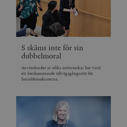
S skäms inte för sin
dubbelmoral
Användandet av olika måttstockar har varit
ett återkommande tillvägagångssätt för
Socialdemokraterna.