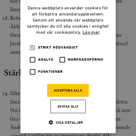
har rätt att välja en annan vårdgivare när garantin
Denna webbplats använder cookies för
löser ut.
att förbättra användarupplevelsen.
Reformera pensionssystemet.
Genom att använda vår webbplats
Äldreförsörjningsstödet bör sänkas till
samtycker du till alla cookies i enlighet
med vår cookiepolicy.
Läs mer
försörjningsstödets nivåer. Timbros chefsekonom
Jacob Lundberg har skrivit mer om pensioner, bland
STRIKT NÖDVÄNDIGT
annat
här
,
här
och
här
.
ANALYS
MARKNADSFÖRING
Stärk den liberala demokratin
FUNKTIONER
ACCEPTERA ALLA
Säkerställ rättssäker utnämningsmakt.
Socialdemokraterna
missbrukar
utnämningsmakten.
AVVISA ALLT
Nu måste borgerligheten sätta punkt för det, och inte
låta de kommande regeringsåren bara bli en paus.
VISA DETALJER
Ändra lagen så att utnämningar görs av en oberoende
nämnd, i stället för av regeringen direkt. Alla