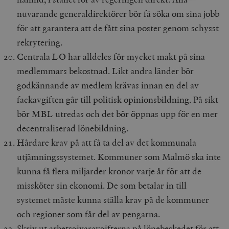
nuvarande generaldirektörer bör få söka om sina jobb
Strikt nödvändigt
Analys
för att garantera att de fått sina poster genom schysst
Marknadsföring
Funktioner
rekrytering.
Strikt nödvändiga kakor tillåter
Centrala LO har alldeles för mycket makt på sina
kärnwebbplatsfunktioner som användarinloggning
och kontohantering. Webbplatsen kan inte användas
medlemmars bekostnad. Likt andra länder bör
ordentligt utan strikt nödvändiga cookies.
godkännande av medlem krävas innan en del av
Leverantör
Namn
U
fackavgiften går till politisk opinionsbildning. På sikt
/ Domän
bör MBL utredas och det bör öppnas upp för en mer
woocommerce_cart_hash
Automattic
S
Inc.
decentraliserad lönebildning.
timbro.se
Hårdare krav på att få ta del av det kommunala
utjämningssystemet. Kommuner som Malmö ska inte
_hjFirstSeen
Hotjar Ltd
kunna få flera miljarder kronor varje år för att de
.timbro.se
m
missköter sin ekonomi. De som betalar in till
systemet måste kunna ställa krav på de kommuner
och regioner som får del av pengarna.
Skriv ut arbetsgivaravgifterna på lönebeskedet för att