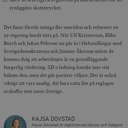
synliggöra skattetrycket.
woocommerce_items_in_cart
Automattic
S
Inc.
Det finns förstås många fler områden och reformer en
timbro.se
ny regering borde titta på. När Ulf Kristersson, Ebba
Busch och Johan Pehrson nu går in i förhandlingar med
wp_woocommerce_session_[abcdef0123456789]
timbro.se
2
Sverigedemokraterna och Jimmie Åkesson måste de
{32}
komma ihåg att arbetslinjen är en grundläggande
__cf_bm
Cloudflare
Inc.
m
borgerlig värdering. SD:s ledning kanske inte står
.myfonts.net
bakom den, men det gör partiets väljare. Det är också
viktigt att vara modig. Att bara ratta lite på reglagen
avskaffar inte sosse-Sverige.
KAJSA DOVSTAD
_hjAbsoluteSessionInProgress
Hotjar Ltd
.timbro.se
m
Kajsa Dovstad är legitimerad läkare och tidigare