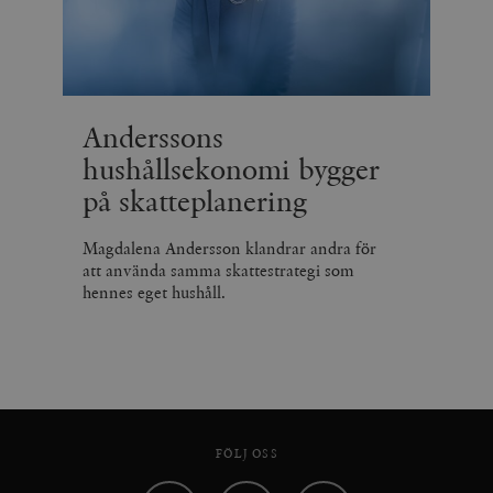
Anderssons
hushållsekonomi bygger
på skatteplanering
Magdalena Andersson klandrar andra för
att använda samma skattestrategi som
hennes eget hushåll.
FÖLJ OSS