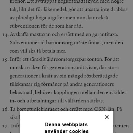
kronor. Ett avtrappat högkostnadsskydd med högre
tak, likt det för läkemedel, gör att utsatta inte drabbas
av plötsligt höga utgifter men minskar också
subventionen för de som har råd.
Avskaffa maxtaxan och ersätt med en garantitaxa.
Subventionerad barnomsorg måste finnas, men den
som vill ska få betala mer.
Inför ett särskilt äldreomsorgssparkonton. För att
minska risken för generationsorättvisor, där stora
generationer i kraft av sin mängd röstberättigade
tillskansar sig förmåner på andra generationers
bekostnad, behöver kopplingen mellan den enskildes
in- och utbetalningar till välfärden stärkas.
Ta bort studiebidraget och ersätt med CSN-lån. På
×
sikt bör studieavgifter införas.
Denna webbplats
Inför en dansk vårdgaranti på 30 dagar, där patienten
använder cookies