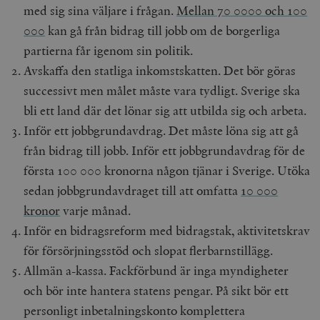
med sig sina väljare i frågan.
Mellan 70 0000 och 100
000
kan gå från bidrag till jobb om de borgerliga
partierna får igenom sin politik.
Avskaffa den statliga inkomstskatten. Det bör göras
successivt men målet måste vara tydligt. Sverige ska
bli ett land där det lönar sig att utbilda sig och arbeta.
Inför ett jobbgrundavdrag. Det måste löna sig att gå
från bidrag till jobb. Inför ett jobbgrundavdrag för de
första 100 000 kronorna någon tjänar i Sverige. Utöka
sedan jobbgrundavdraget till att omfatta
10 000
kronor
varje månad.
Inför en bidragsreform med bidragstak, aktivitetskrav
för försörjningsstöd och slopat flerbarnstillägg.
Allmän a-kassa. Fackförbund är inga myndigheter
och bör inte hantera statens pengar. På sikt bör ett
personligt inbetalningskonto komplettera