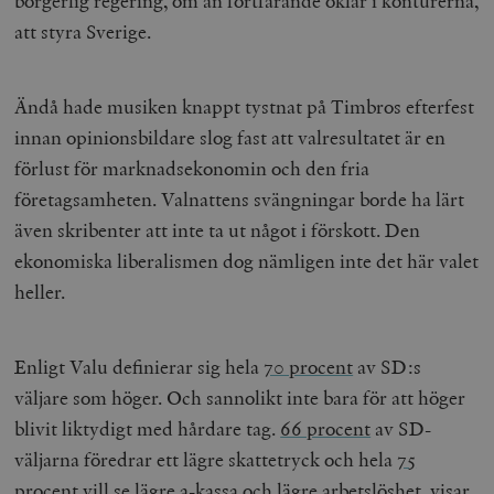
borgerlig regering, om än fortfarande oklar i konturerna,
att styra Sverige.
Ändå hade musiken knappt tystnat på Timbros efterfest
innan opinionsbildare slog fast att valresultatet är en
förlust för marknadsekonomin och den fria
företagsamheten. Valnattens svängningar borde ha lärt
även skribenter att inte ta ut något i förskott. Den
ekonomiska liberalismen dog nämligen inte det här valet
heller.
Enligt Valu definierar sig hela
70 procent
av SD:s
väljare som höger. Och sannolikt inte bara för att höger
blivit liktydigt med hårdare tag.
66 procent
av SD-
väljarna föredrar ett lägre skattetryck och hela
75
procent
vill se lägre a-kassa och lägre arbetslöshet, visar