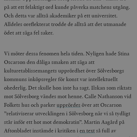
på att ett felaktigt ord kunde påverka matchens utgång.
Och detta var alltså akademiker på ett universitet.
Alldeles oreflekterat trodde de alltså att det utmanade
ödet att säga fel saker.
Vi möter dessa fenomen hela tiden. Nyligen hade Stina
Oscarson den dåliga smaken att säga att
kulturetablissemangets upprördhet över Sölvesborgs
kommuns inköpsregler för konst var intellektuellt
ohederlig. Det skulle hon inte ha sagt. Ilskan som riktats
mot Sölvesborg vändes mot henne. Calle Nathanson vid
Folkets hus och parker
upprördes
över att Oscarson
”relativiserar utvecklingen i Sölvesborg när vi så tydligt
står inför ett hot mot demokratin”. Martin Aagård på
Aftonbladet instämde i kritiken i
en text
så full av