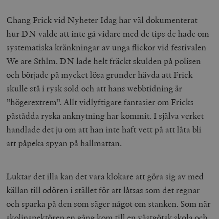
Chang Frick vid Nyheter Idag har väl dokumenterat
hur DN valde att inte gå vidare med de tips de hade om
systematiska kränkningar av unga flickor vid festivalen
We are Sthlm. DN lade helt fräckt skulden på polisen
och började på mycket lösa grunder hävda att Frick
skulle stå i rysk sold och att hans webbtidning är
”högerextrem”. Allt vidlyftigare fantasier om Fricks
påstådda ryska anknytning har kommit. I själva verket
handlade det ju om att han inte haft vett på att låta bli
att påpeka spyan på hallmattan.
Luktar det illa kan det vara klokare att göra sig av med
källan till odören i stället för att låtsas som det regnar
och sparka på den som säger något om stanken. Som när
skolinspektören en gång kom till en västgötsk skola och