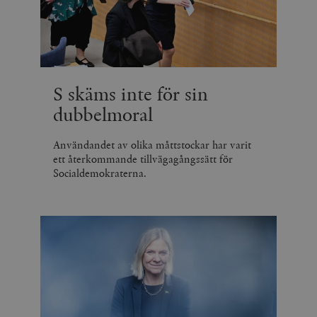
S skäms inte för sin
dubbelmoral
Användandet av olika måttstockar har varit
ett återkommande tillvägagångssätt för
Socialdemokraterna.