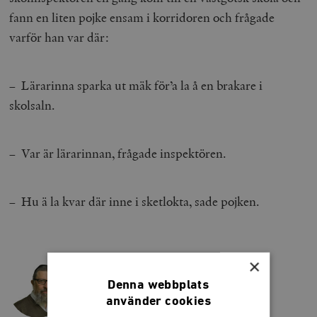
fann en liten pojke ensam i korridoren och frågade
varför han var där:
– Lärarinna sparka ut mäk för’a la å en brakare i
skolsaln.
– Var är lärarinnan, frågade inspektören.
– Hu ä la kvar där inne i sketlokta, sade pojken.
×
DAN KORN
Denna webbplats
författare, journalist och folklivsforskare.
använder cookies