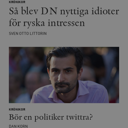
KRÖNIKOR
Strikt nödvändigt
Analys
Så blev DN nyttiga idioter
Marknadsföring
Funktioner
för ryska intressen
Strikt nödvändiga kakor tillåter
kärnwebbplatsfunktioner som användarinloggning
och kontohantering. Webbplatsen kan inte användas
SVEN OTTO LITTORIN
ordentligt utan strikt nödvändiga cookies.
Leverantör
Namn
U
/ Domän
woocommerce_cart_hash
Automattic
S
Inc.
timbro.se
_hjFirstSeen
Hotjar Ltd
.timbro.se
m
KRÖNIKOR
Bör en politiker twittra?
DAN KORN