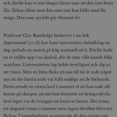
och därför kan vi inte längre låtsas som att den inte finns
där. Ilskan riktas mot den som inte kan hålla tand för
tunga. Den som spydde går däremot fri.
Professor Clay Routledge beskriver i sin bok
Supernatural
(2018) hur hans universitets fotbollslag en
dag spelade en match på hög nationell nivå. Därför hade
en tv ställts upp i en skolsal, där de som ville kunde följa
matchen. Universitetets lag ledde överlägset och såg ut
att vinna. Men en liten flicka på nio till tio år sade något
om att det fortfarande var fullt möjligt att de förlorade.
Detta retade en vuxen karl i rummet så att han sade till
henne på skarpen att om hon fortsatte att bringa olycka
över laget var de tvungna att kasta ut henne. Det fanns
ett tjugotal vuxna i rummet men ingen försökte försvara
flickan. Uppenbarligen accepterade de den vuxnes tro