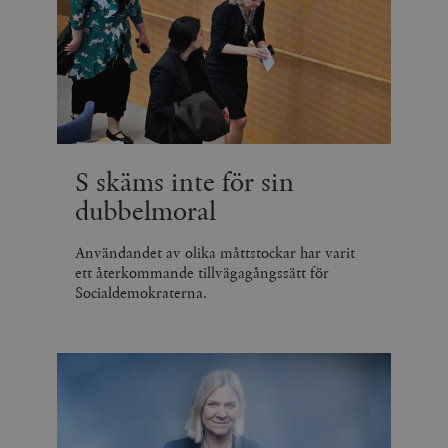
S skäms inte för sin
dubbelmoral
Användandet av olika måttstockar har varit
ett återkommande tillvägagångssätt för
Socialdemokraterna.