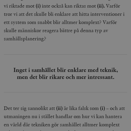
vi riktade mot
(i)
inte också kan riktas mot
(ii).
Varför
tror vi att det skulle bli enklare att hitta interventioner i
ett system som snabbt blir alltmer komplext? Varför
woocommerce_items_in_cart
Automattic
S
Inc.
skulle människor reagera bättre på denna typ av
timbro.se
samhällsplanering?
wp_woocommerce_session_[abcdef0123456789]
timbro.se
2
{32}
__cf_bm
Cloudflare
Inc.
m
Inget i samhället blir enklare med teknik,
.myfonts.net
men det blir rikare och mer intressant.
Det ter sig sannolikt att
(ii)
är lika falsk som
(i)
– och att
utmaningen nu i stället handlar om hur vi kan hantera
en värld där tekniken gör samhället alltmer komplext
_hjAbsoluteSessionInProgress
Hotjar Ltd
.timbro.se
m