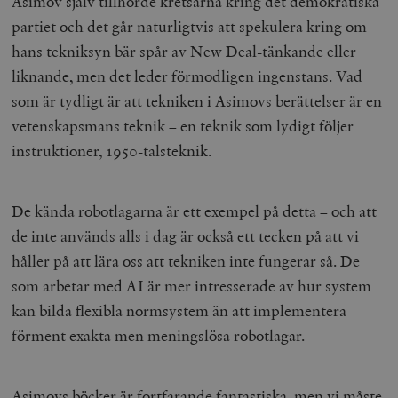
Asimov själv tillhörde kretsarna kring det demokratiska
Leverantör
partiet och det går naturligtvis att spekulera kring om
Namn
Utgång
B
/ Domän
Leverantör /
hans tekniksyn bär spår av New Deal-tänkande eller
Namn
Utgång
Beskrivning
_ga
Google LLC
1 år 1
D
Domän
.timbro.se
månad
a
liknande, men det leder förmodligen ingenstans. Vad
U
YSC
Google LLC
Session
Denna cookie 
e
som är tydligt är att tekniken i Asimovs berättelser är en
.youtube.com
av YouTube fö
G
spåra visning
a
vetenskapsmans teknik – en teknik som lydigt följer
inbäddade vi
a
u
instruktioner, 1950-talsteknik.
VISITOR_INFO1_LIVE
Google LLC
6
Denna cookie 
t
.youtube.com
månader
av Youtube fö
g
hålla reda på
k
användarinst
i
för Youtube-v
w
De kända robotlagarna är ett exempel på detta – och att
inbäddade i
a
webbplatser;
s
de inte används alls i dag är också ett tecken på att vi
också avgör
f
webbplatsbe
w
håller på att lära oss att tekniken inte fungerar så. De
använder den
eller gamla 
som arbetar med AI är mer intresserade av hur system
_gid
Google LLC
1 dag
D
av Youtube-
.timbro.se
G
gränssnittet.
kan bilda flexibla normsystem än att implementera
o
v
mailchimp_landing_site
Mailchimp
28 dagar
förment exakta men meningslösa robotlagar.
o
timbro.se
o
__cf_bm
Cloudflare
30
Denna cookie
_gat_UA-19195086-1
.timbro.se
54
D
Inc.
minuter
för att skilja
sekunder
c
.podbean.com
människor oc
Asimovs böcker är fortfarande fantastiska, men vi måste
G
Detta är förd