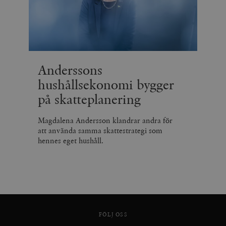
Anderssons
hushållsekonomi bygger
på skatteplanering
Magdalena Andersson klandrar andra för
att använda samma skattestrategi som
hennes eget hushåll.
FÖLJ OSS