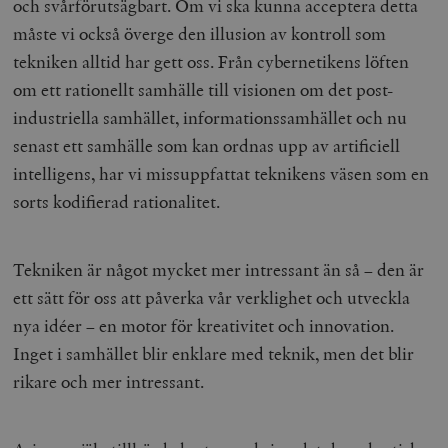
och svårförutsägbart. Om vi ska kunna acceptera detta
måste vi också överge den illusion av kontroll som
tekniken alltid har gett oss. Från cybernetikens löften
om ett rationellt samhälle till visionen om det post-
industriella samhället, informationssamhället och nu
senast ett samhälle som kan ordnas upp av artificiell
intelligens, har vi missuppfattat teknikens väsen som en
__cf_bm
Cloudflare
Inc.
m
sorts kodifierad rationalitet.
.vimeo.com
Tekniken är något mycket mer intressant än så – den är
ett sätt för oss att påverka vår verklighet och utveckla
nya idéer – en motor för kreativitet och innovation.
Inget i samhället blir enklare med teknik, men det blir
rikare och mer intressant.