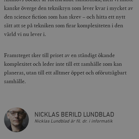
m
för webbplat
kanske överge den tekniksyn som lever kvar i mycket av
i
att göra gilti
i
rapporter o
den science fiction som han skrev – och hitta ett nytt
e
användningen
si
deras webbpl
sätt att se på tekniken som firar komplexiteten i den
_
a
_fbp
Meta
3
Används av F
värld vi nu lever i.
s
Platform Inc.
månader
för att lever
p
.timbro.se
serie
t
reklamproduk
såsom realti
_ga_YBG49SLCTY
.timbro.se
1 år 1
D
från
Framsteget sker till priset av en ständigt ökande
månad
G
tredjepartsa
b
komplexitet och leder inte till ett samhälle som kan
vuid
Vimeo.com
1 år 1
Dessa kakor 
_hjSessionUser_675006
.timbro.se
1 år
Inc.
månad
av Vimeo-
planeras, utan till ett alltmer öppet och oförutsägbart
.vimeo.com
videospelare
_hjIncludedInSessionSample_675006
.timbro.se
2
webbplatser.
samhälle.
minuter
_hjSession_675006
.timbro.se
30
minuter
NICKLAS BERILD LUNDBLAD
Nicklas Lundblad är fil. dr. i informatik