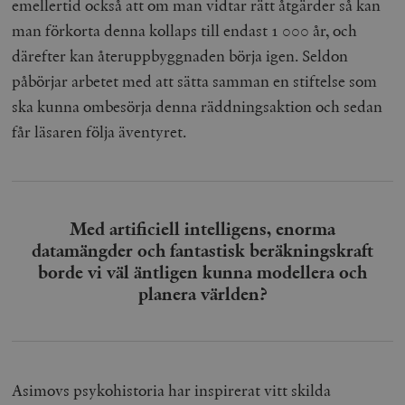
emellertid också att om man vidtar rätt åtgärder så kan
man förkorta denna kollaps till endast 1 000 år, och
därefter kan återuppbyggnaden börja igen. Seldon
påbörjar arbetet med att sätta samman en stiftelse som
ska kunna ombesörja denna räddningsaktion och sedan
får läsaren följa äventyret.
Med artificiell intelligens, enorma
datamängder och fantastisk beräkningskraft
borde vi väl äntligen kunna modellera och
planera världen?
Asimovs psykohistoria har inspirerat vitt skilda