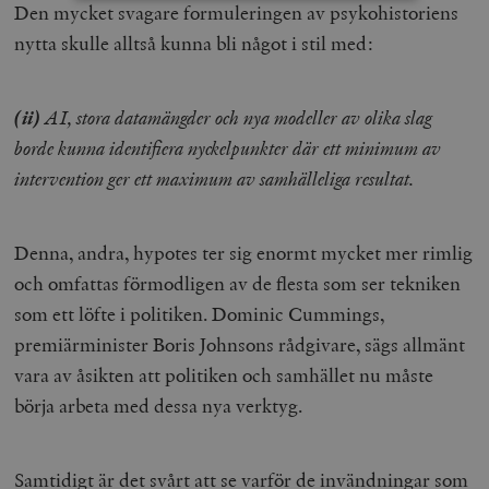
Den mycket svagare formuleringen av psykohistoriens
nytta skulle alltså kunna bli något i stil med:
Strikt nödvändigt
Analys
Marknadsföring
Funktioner
(ii)
AI, stora datamängder och nya modeller av olika slag
Strikt nödvändiga kakor tillåter
kärnwebbplatsfunktioner som användarinloggning
borde kunna identifiera nyckelpunkter där ett minimum av
och kontohantering. Webbplatsen kan inte användas
ordentligt utan strikt nödvändiga cookies.
intervention ger ett maximum av samhälleliga resultat.
Leverantör
Namn
U
/ Domän
Denna, andra, hypotes ter sig enormt mycket mer rimlig
woocommerce_cart_hash
Automattic
S
Inc.
och omfattas förmodligen av de flesta som ser tekniken
timbro.se
som ett löfte i politiken. Dominic Cummings,
premiärminister Boris Johnsons rådgivare, sägs allmänt
_hjFirstSeen
Hotjar Ltd
vara av åsikten att politiken och samhället nu måste
.timbro.se
m
börja arbeta med dessa nya verktyg.
Samtidigt är det svårt att se varför de invändningar som