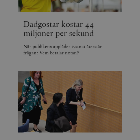
Dadgostar kostar 44
miljoner per sekund
När publikens applåder tystnat återstår
frågan: Vem betalar notan?