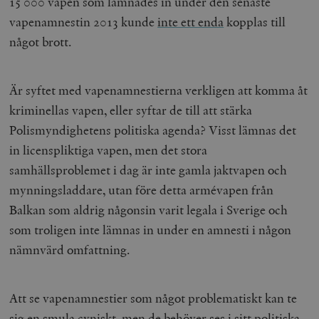
15 000 vapen som lämnades in under den senaste
vapenamnestin 2013 kunde
inte ett enda
kopplas till
något brott.
Är syftet med vapenamnestierna verkligen att komma åt
kriminellas vapen, eller syftar de till att stärka
Polismyndighetens politiska agenda? Visst lämnas det
in licenspliktiga vapen, men det stora
samhällsproblemet i dag är inte gamla jaktvapen och
mynningsladdare, utan före detta armévapen från
Balkan som aldrig någonsin varit legala i Sverige och
som troligen inte lämnas in under en amnesti i någon
nämnvärd omfattning.
Att se vapenamnestier som något problematiskt kan te
sig en smula cyniskt, men de behöver ses i sitt politiska