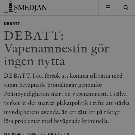
Timbro
MENY
DEBATT
DEBATT:
Vapenamnestin gör
ingen nytta
DEBATT. I ett försök att komma till rätta med
tungt beväpnade brottslingar genomför
Polismyndigheten snart en vapenamnesti. I själva
verket är det snarast plakatpolitik i syfte att stärka
myndighetens agenda, än ett sätt att på riktigt
lösa problemet med beväpnade kriminella.
DENNIS ANDERSSON
25 JANUARI
2018