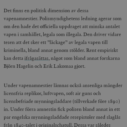
Det finns en politisk dimension av dessa
vapenamnestier. Polismyndighetens ledning agerar som
om den hade det officiella uppdraget att minska antalet
vapen i samhället, legala som illegala. Den driver vidare
tesen att det sker ett ”läckage” av legala vapen till
kriminella, bland annat genom stölder. Rent empiriskt
kan detta
ifrågasättas
, något som bland annat forskarna
Björn Hagelin och Erik Lakomaa gjort.
Under vapenamnestier lämnas också ansenliga mängder
licensfria replikor, luftvapen, soft air guns och
licensbefriade mynningsladdare (tillverkade före 1890)
in. Under förra amnestin fick polisen bland annat in ett
par engelska mynningsladdade resepistoler med slaglås
från 1840-talet i originalschatull. Dessa var således