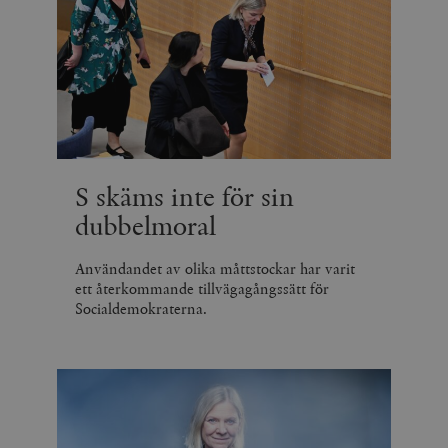
S skäms inte för sin
dubbelmoral
Användandet av olika måttstockar har varit
ett återkommande tillvägagångssätt för
Socialdemokraterna.