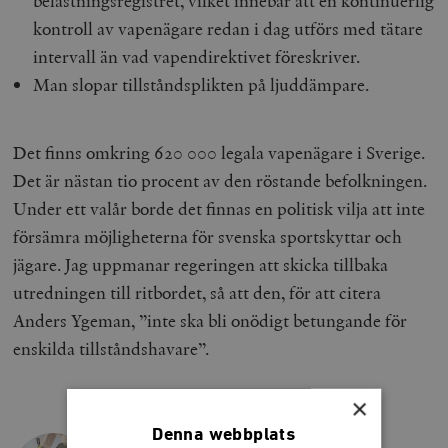
belastningsregistret, vilket innebär att en kontinuerlig
kontroll av vapenägare redan i dag utförs med tätare
intervall än vad vapendirektivet föreskriver.
Man slopar tillståndsplikten på ljuddämpare.
Det finns omkring 620 000 legala vapenägare i Sverige.
Det är nästan tio procent av den röstande befolkningen.
Under ett valår borde det finnas en politisk vilja att inte
försämra möjligheterna för svenska sportskyttar och
jägare. Jag uppmanar regeringen att skicka tillbaka
utredningen till ritbordet, så att den, för att citera
Anders Ygeman, ”inte ska bli onödigt betungande för
enskilda tillståndshavare”.
×
Denna webbplats
PIA CLERTÉ