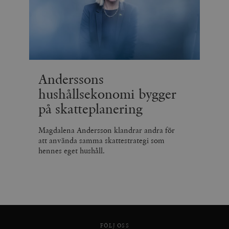
Anderssons
hushållsekonomi bygger
på skatteplanering
Magdalena Andersson klandrar andra för
att använda samma skattestrategi som
hennes eget hushåll.
FÖLJ OSS