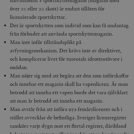
halvautomat + sportskyttemagasin (magasin med
över 10 eller 20 skott) är endast tillåten för
licensierade sportskyttar.
Det är sportskytten som individ som kan få undantag
från förbudet att använda sportskyttemagasin.
Man inte inför tillståndsplikt på
avfyrningsmekanism. Det krävs inte av direktivet,
och komplicerar livet för tusentals idrottsutövare i
onödan.
Man nöjer sig med att begära att den som införskaffar
och innehar ett magasin skall ha vapenlicens. Är man
betrodd att inneha ett vapen borde det vara självklart
att man är betrodd att inneha ett magasin.
Man avstår från att införa nya femårslicenser och i
stället avvecklar de befintliga. Sveriges licensregister
samkörs varje dygn mot ett flertal register, däribland