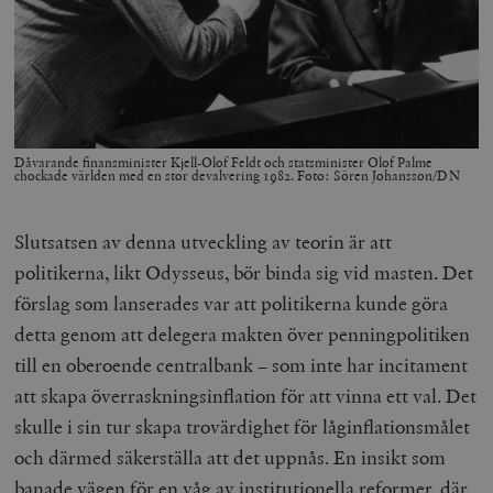
Dåvarande finansminister Kjell-Olof Feldt och statsminister Olof Palme
chockade världen med en stor devalvering 1982. Foto: Sören Johansson/DN
Slutsatsen av denna utveckling av teorin är att
politikerna, likt Odysseus, bör binda sig vid masten. Det
förslag som lanserades var att politikerna kunde göra
detta genom att delegera makten över penningpolitiken
till en oberoende centralbank – som inte har incitament
att skapa överraskningsinflation för att vinna ett val. Det
skulle i sin tur skapa trovärdighet för låginflationsmålet
och därmed säkerställa att det uppnås. En insikt som
banade vägen för en våg av institutionella reformer, där