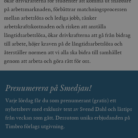
ökar drivkrafterna för studenter att komma ut snabbare
på arbetsmarknaden, förbättrar matchningsprocessen
_hjFirstSeen
Hotjar Ltd
.timbro.se
m
mellan arbetslösa och lediga jobb, sänker
arbetskraftskostnaden och risken att anställa
långtidsarbetslösa, ökar drivkrafterna att gå från bidrag
till arbete, höjer kraven på de långtidsarbetslösa och
återställer normen att vi alla ska bidra till samhället
genom att arbeta och göra rätt för oss.
woocommerce_items_in_cart
Automattic
S
Inc.
timbro.se
Prenumerera på Smedjan!
Varje lördag får du som prenumerant (gratis) ett
wp_woocommerce_session_[abcdef0123456789]
timbro.se
2
{32}
nyhetsbrev med exklusiv text av Svend Dahl och lästips
__cf_bm
Cloudflare
från veckan som gått. Dessutom unika erbjudanden på
Inc.
m
.myfonts.net
Timbro förlags utgivning.