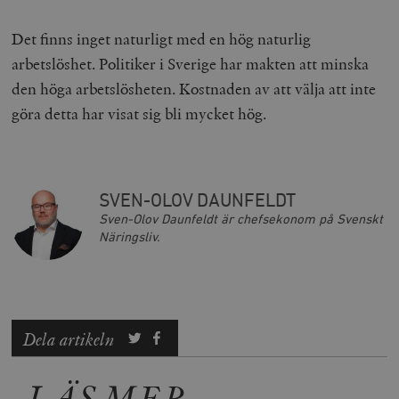
Det finns inget naturligt med en hög naturlig
arbetslöshet. Politiker i Sverige har makten att minska
den höga arbetslösheten. Kostnaden av att välja att inte
göra detta har visat sig bli mycket hög.
Leverantör
Namn
Utgång
B
/ Domän
Leverantör /
Namn
Utgång
Beskrivning
_ga
Google LLC
1 år 1
D
SVEN-OLOV DAUNFELDT
Domän
.timbro.se
månad
a
Sven-Olov Daunfeldt är chefsekonom på Svenskt
U
YSC
Google LLC
Session
Denna cookie 
e
Näringsliv.
.youtube.com
av YouTube fö
G
spåra visning
a
inbäddade vi
a
u
VISITOR_INFO1_LIVE
Google LLC
6
Denna cookie 
t
.youtube.com
månader
av Youtube fö
g
hålla reda på
k
användarinst
i
Dela artikeln
för Youtube-v
w
inbäddade i
a
webbplatser;
s
också avgör
LÄS MER
f
webbplatsbe
w