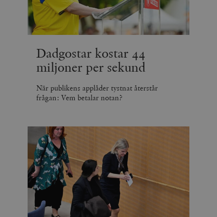
Dadgostar kostar 44
miljoner per sekund
När publikens applåder tystnat återstår
frågan: Vem betalar notan?