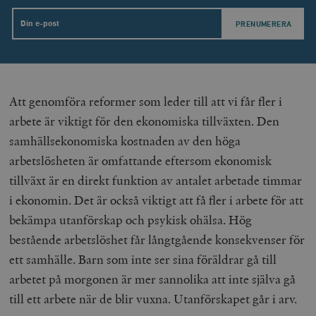
Email
_hjAbsoluteSessionInProgress
Hotjar Ltd
Att genomföra reformer som leder till att vi får fler i
.timbro.se
m
arbete är viktigt för den ekonomiska tillväxten. Den
samhällsekonomiska kostnaden av den höga
arbetslösheten är omfattande eftersom ekonomisk
tillväxt är en direkt funktion av antalet arbetade timmar
i ekonomin. Det är också viktigt att få fler i arbete för att
bekämpa utanförskap och psykisk ohälsa. Hög
__cf_bm
Cloudflare
bestående arbetslöshet får långtgående konsekvenser för
Inc.
m
.vimeo.com
ett samhälle. Barn som inte ser sina föräldrar gå till
arbetet på morgonen är mer sannolika att inte själva gå
till ett arbete när de blir vuxna. Utanförskapet går i arv.