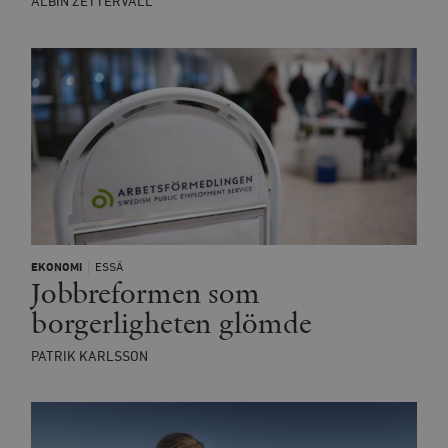
ALBIN ZETTERVALL
_hjSession_675006
.timbro.se
30
minuter
EKONOMI
ESSÄ
Jobbreformen som
borgerligheten glömde
PATRIK KARLSSON