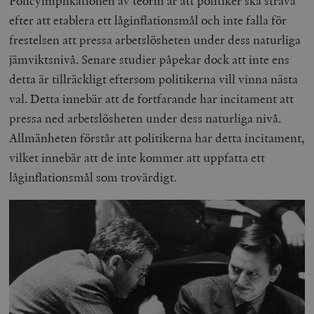
Policyimplikationen av teorin är att politiker ska sträva
efter att etablera ett låginflationsmål och inte falla för
frestelsen att pressa arbetslösheten under dess naturliga
jämviktsnivå. Senare studier påpekar dock att inte ens
detta är tillräckligt eftersom politikerna vill vinna nästa
val. Detta innebär att de fortfarande har incitament att
pressa ned arbetslösheten under dess naturliga nivå.
Allmänheten förstår att politikerna har detta incitament,
vilket innebär att de inte kommer att uppfatta ett
låginflationsmål som trovärdigt.