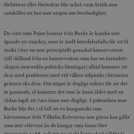
förbättras eller förändras blir också varje kritik mot
samhället ett hot mot utopin om beständighet.
De citat som Paine hämtar från Burke är kanske inte
ägnade att smickra, men är ändå betydelsefulla för att få
insikt i hur en mer principiellt grundad konservatism
(till skillnad från en konservatism som har en instinktiv
skepsis mot enkla politiska lösningar) alltid kommer att
dras med problemet med vid vilken tidpunkt i historien
gränsen ska dras. Om något är dugligt enbart för att det
är gammalt, så kommer det som är ännu äldre med en
sådan logik att vara ännu mer dugligt. I polemiken mot
Burke blir det i så fall att en kungamakt som
härstammar från Vilhelm Erövraren inte gärna kan gälla
som mer relevant än de kungar som fanns före
invasionen 1066, och om nu makt baserad på våldet är