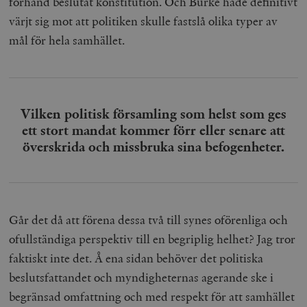
förhand beslutat konstitution. Och Burke hade definitivt
Inc.
m
värjt sig mot att politiken skulle fastslå olika typer av
.vimeo.com
mål för hela samhället.
Vilken politisk församling som helst som ges
ett stort mandat kommer förr eller senare att
överskrida och missbruka sina befogenheter.
Leverantör
Namn
Utgång
B
/ Domän
Går det då att förena dessa två till synes oförenliga och
Leverantör /
Namn
Utgång
Beskrivning
_ga
Google LLC
1 år 1
D
Domän
ofullständiga perspektiv till en begriplig helhet? Jag tror
.timbro.se
månad
a
U
YSC
Google LLC
Session
Denna cookie 
faktiskt inte det. Å ena sidan behöver det politiska
e
.youtube.com
av YouTube fö
G
spåra visning
beslutsfattandet och myndigheternas agerande ske i
a
inbäddade vi
a
begränsad omfattning och med respekt för att samhället
u
VISITOR_INFO1_LIVE
Google LLC
6
Denna cookie 
t