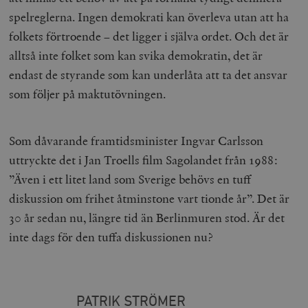
månad
G
tredjepartsa
b
spelreglerna. Ingen demokrati kan överleva utan att ha
vuid
Vimeo.com
1 år 1
Dessa kakor 
_hjSessionUser_675006
.timbro.se
1 år
folkets förtroende – det ligger i själva ordet. Och det är
Inc.
månad
av Vimeo-
.vimeo.com
videospelare
_hjIncludedInSessionSample_675006
.timbro.se
2
alltså inte folket som kan svika demokratin, det är
webbplatser.
minuter
endast de styrande som kan underlåta att ta det ansvar
_hjSession_675006
.timbro.se
30
minuter
som följer på maktutövningen.
Som dåvarande framtidsminister Ingvar Carlsson
uttryckte det i Jan Troells film Sagolandet från 1988:
”Även i ett litet land som Sverige behövs en tuff
diskussion om frihet åtminstone vart tionde år”. Det är
30 år sedan nu, längre tid än Berlinmuren stod. Är det
inte dags för den tuffa diskussionen nu?
PATRIK STRÖMER