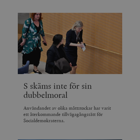
S skäms inte för sin
dubbelmoral
Användandet av olika måttstockar har varit
ett återkommande tillvägagångssätt för
Socialdemokraterna.