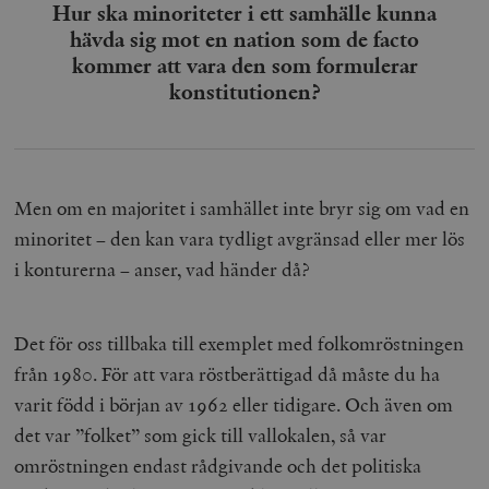
Leverantör
Hur ska minoriteter i ett samhälle kunna
Namn
U
/ Domän
hävda sig mot en nation som de facto
woocommerce_cart_hash
Automattic
S
kommer att vara den som formulerar
Inc.
timbro.se
konstitutionen?
_hjFirstSeen
Hotjar Ltd
.timbro.se
m
Men om en majoritet i samhället inte bryr sig om vad en
minoritet – den kan vara tydligt avgränsad eller mer lös
i konturerna – anser, vad händer då?
Det för oss tillbaka till exemplet med folkomröstningen
från 1980. För att vara röstberättigad då måste du ha
woocommerce_items_in_cart
Automattic
S
Inc.
varit född i början av 1962 eller tidigare. Och även om
timbro.se
det var ”folket” som gick till vallokalen, så var
omröstningen endast rådgivande och det politiska
wp_woocommerce_session_[abcdef0123456789]
timbro.se
2