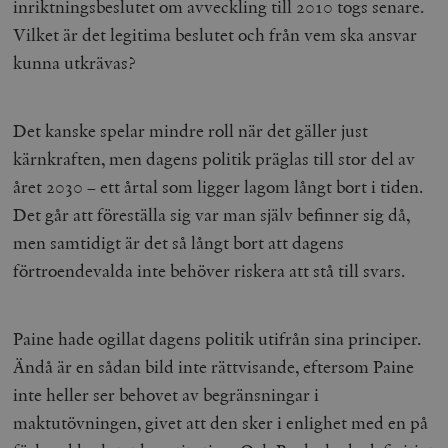
inriktningsbeslutet om avveckling till 2010 togs senare.
{32}
Vilket är det legitima beslutet och från vem ska ansvar
__cf_bm
Cloudflare
Inc.
m
kunna utkrävas?
.myfonts.net
Det kanske spelar mindre roll när det gäller just
kärnkraften, men dagens politik präglas till stor del av
året 2030 – ett årtal som ligger lagom långt bort i tiden.
Det går att föreställa sig var man själv befinner sig då,
men samtidigt är det så långt bort att dagens
_hjAbsoluteSessionInProgress
Hotjar Ltd
.timbro.se
m
förtroendevalda inte behöver riskera att stå till svars.
Paine hade ogillat dagens politik utifrån sina principer.
Ändå är en sådan bild inte rättvisande, eftersom Paine
inte heller ser behovet av begränsningar i
maktutövningen, givet att den sker i enlighet med en på
__cf_bm
Cloudflare