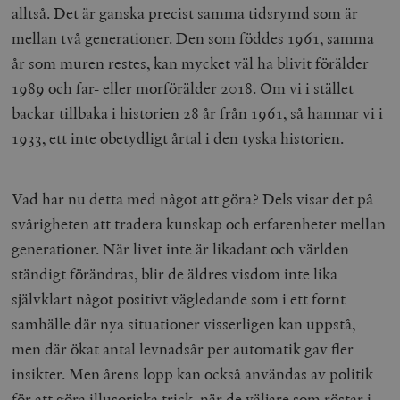
alltså. Det är ganska precist samma tidsrymd som är
mellan två generationer. Den som föddes 1961, samma
år som muren restes, kan mycket väl ha blivit förälder
1989 och far- eller morförälder 2018. Om vi i stället
backar tillbaka i historien 28 år från 1961, så hamnar vi i
1933, ett inte obetydligt årtal i den tyska historien.
Vad har nu detta med något att göra? Dels visar det på
svårigheten att tradera kunskap och erfarenheter mellan
generationer. När livet inte är likadant och världen
ständigt förändras, blir de äldres visdom inte lika
självklart något positivt vägledande som i ett fornt
samhälle där nya situationer visserligen kan uppstå,
men där ökat antal levnadsår per automatik gav fler
insikter. Men årens lopp kan också användas av politik
för att göra illusoriska trick, när de väljare som röstar i