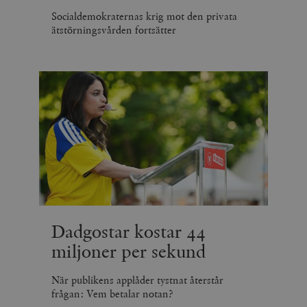
Socialdemokraternas krig mot den privata
ätstörningsvården fortsätter
Dadgostar kostar 44
miljoner per sekund
När publikens applåder tystnat återstår
frågan: Vem betalar notan?