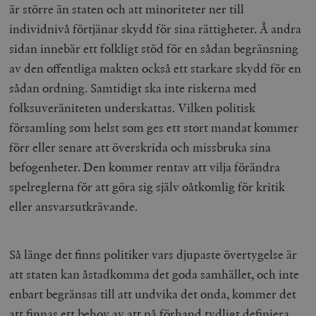
.youtube.com
månader
av Youtube fö
är större än staten och att minoriteter ner till
g
hålla reda på
k
användarinst
individnivå förtjänar skydd för sina rättigheter. Å andra
i
för Youtube-v
w
inbäddade i
sidan innebär ett folkligt stöd för en sådan begränsning
a
webbplatser;
s
också avgör
av den offentliga makten också ett starkare skydd för en
f
webbplatsbe
w
använder den
sådan ordning. Samtidigt ska inte riskerna med
eller gamla 
_gid
Google LLC
1 dag
D
av Youtube-
folksuveräniteten underskattas. Vilken politisk
.timbro.se
G
gränssnittet.
o
församling som helst som ges ett stort mandat kommer
v
mailchimp_landing_site
Mailchimp
28 dagar
o
timbro.se
förr eller senare att överskrida och missbruka sina
o
__cf_bm
Cloudflare
30
Denna cookie
befogenheter. Den kommer rentav att vilja förändra
_gat_UA-19195086-1
.timbro.se
54
D
Inc.
minuter
för att skilja
sekunder
c
.podbean.com
människor oc
spelreglerna för att göra sig själv oåtkomlig för kritik
G
Detta är förd
m
för webbplat
eller ansvarsutkrävande.
i
att göra gilti
i
rapporter o
e
användningen
si
deras webbpl
_
Så länge det finns politiker vars djupaste övertygelse är
a
_fbp
Meta
3
Används av F
s
att staten kan åstadkomma det goda samhället, och inte
Platform Inc.
månader
för att lever
p
.timbro.se
serie
t
enbart begränsas till att undvika det onda, kommer det
reklamproduk
såsom realti
_ga_YBG49SLCTY
.timbro.se
1 år 1
D
att finnas ett behov av att på förhand tydligt definiera
från