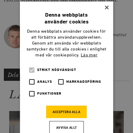
×
Denna webbplats
använder cookies
MATS OLIN
Denna webbplats använder cookies för
Mats Olin är chef för Näringslivets medieinstitut
att förbättra användarupplevelsen.
och energisajten Second Opinion.
Genom att använda vår webbplats
samtycker du till alla cookies i enlighet
med vår cookiepolicy.
Läs mer
STRIKT NÖDVÄNDIGT
Dela artikeln
ANALYS
MARKNADSFÖRING
LÄS MER
FUNKTIONER
ACCEPTERA ALLA
AVVISA ALLT