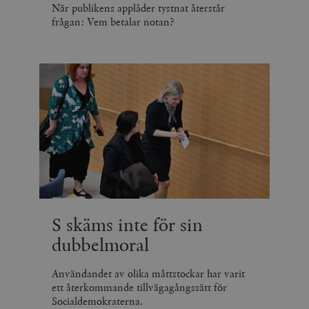
När publikens applåder tystnat återstår
frågan: Vem betalar notan?
S skäms inte för sin
dubbelmoral
Användandet av olika måttstockar har varit
ett återkommande tillvägagångssätt för
Socialdemokraterna.