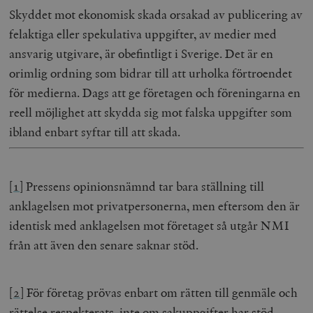
Skyddet mot ekonomisk skada orsakad av publicering av
felaktiga eller spekulativa uppgifter, av medier med
ansvarig utgivare, är obefintligt i Sverige. Det är en
orimlig ordning som bidrar till att urholka förtroendet
för medierna. Dags att ge företagen och föreningarna en
reell möjlighet att skydda sig mot falska uppgifter som
ibland enbart syftar till att skada.
[1]
Pressens opinionsnämnd tar bara ställning till
anklagelsen mot privatpersonerna, men eftersom den är
identisk med anklagelsen mot företaget så utgår NMI
från att även den senare saknar stöd.
[2]
För företag prövas enbart om rätten till genmäle och
rättelse respekterats, inte om sakuppgifter har stöd.