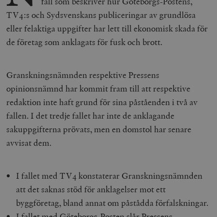
fall som beskriver hur Göteborgs-Postens,
TV4:s och Sydsvenskans publiceringar av grundlösa
eller felaktiga uppgifter har lett till ekonomisk skada för
de företag som anklagats för fusk och brott.
Granskningsnämnden respektive Pressens
opinionsnämnd har kommit fram till att respektive
redaktion inte haft grund för sina påståenden i två av
fallen. I det tredje fallet har inte de anklagande
sakuppgifterna prövats, men en domstol har senare
avvisat dem.
I fallet med TV4 konstaterar Granskningsnämnden
att det saknas stöd för anklagelser mot ett
byggföretag, bland annat om påstådda förfalskningar.
I fallet med Göteborgs-Posten slår Pressens