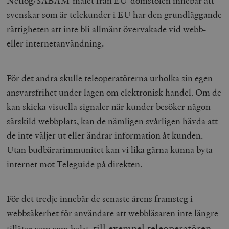
Netlog/SABAM-målet från EU-domstolen innebär att
svenskar som är telekunder i EU har den grundläggande
rättigheten att inte bli allmänt övervakade vid webb-
eller internetanvändning.
För det andra skulle teleoperatörerna urholka sin egen
ansvarsfrihet under lagen om elektronisk handel. Om de
kan skicka visuella signaler när kunder besöker någon
särskild webbplats, kan de nämligen svårligen hävda att
de inte väljer ut eller ändrar information åt kunden.
Utan budbärarimmunitet kan vi lika gärna kunna byta
internet mot Teleguide på direkten.
För det tredje innebär de senaste årens framsteg i
webbsäkerhet för användare att webbläsaren inte längre
till exempel teleoperatören,
tillåter vem som helst,