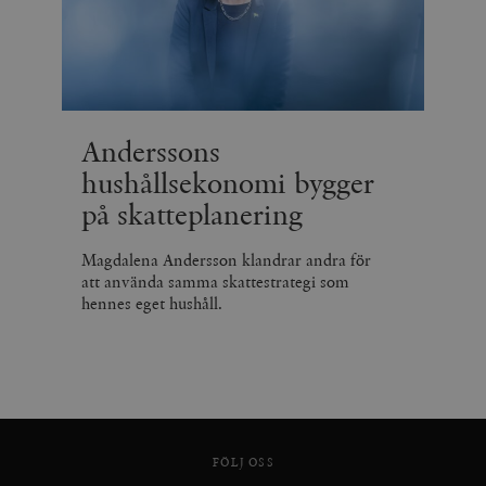
Anderssons
hushållsekonomi bygger
på skatteplanering
Magdalena Andersson klandrar andra för
att använda samma skattestrategi som
hennes eget hushåll.
FÖLJ OSS