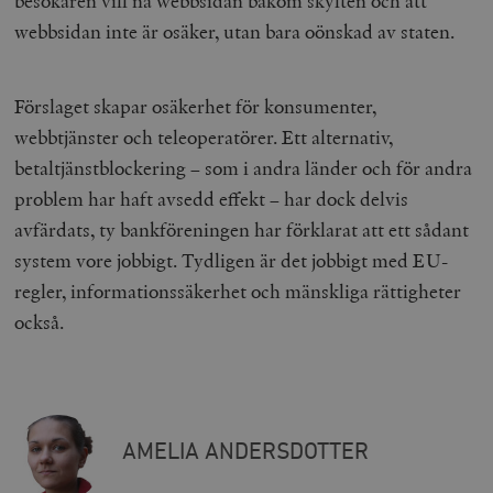
besökaren
vill
nå webbsidan bakom skylten och att
webbsidan inte är osäker, utan bara oönskad av staten.
Förslaget skapar osäkerhet för konsumenter,
webbtjänster och teleoperatörer. Ett alternativ,
betaltjänstblockering – som i andra länder och för andra
problem har haft avsedd effekt – har dock delvis
avfärdats, ty bankföreningen har förklarat att ett sådant
system vore jobbigt. Tydligen är det jobbigt med EU-
regler, informationssäkerhet och mänskliga rättigheter
också.
AMELIA ANDERSDOTTER