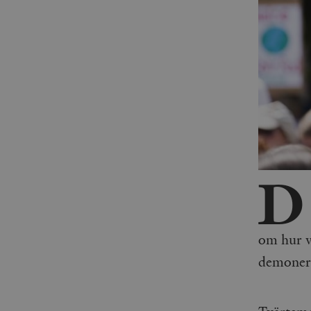
D
om hur v
demoner 