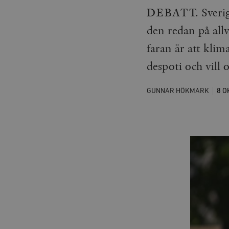
DEBATT. Sverige 
den redan på allv
faran är att klim
despoti och vill o
GUNNAR HÖKMARK
8 