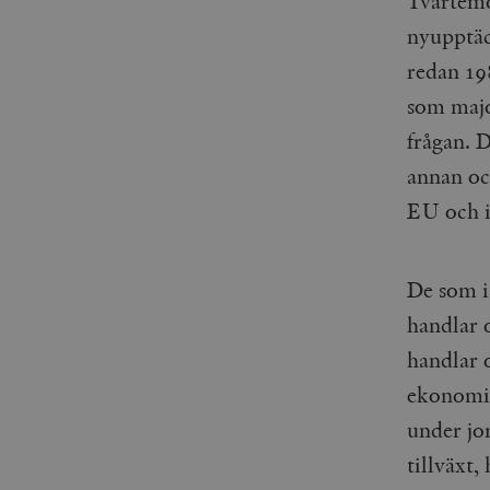
Tvärtemo
nyupptäc
redan 198
som majo
frågan. 
annan oc
EU och i
De som i
handlar o
handlar o
ekonomisk
under jo
tillväxt,