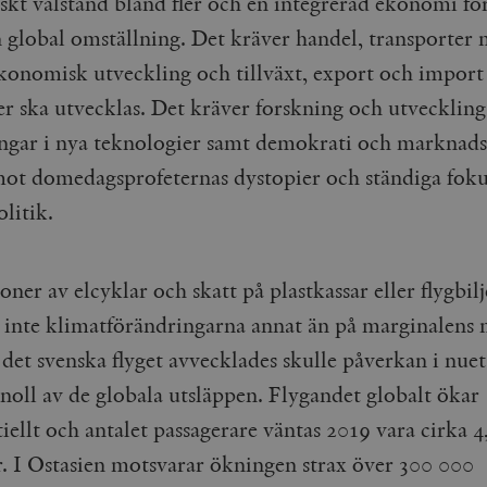
kt välstånd bland fler och en integrerad ekonomi för
Google LLC
1 dag
Denna cookie ställs in av Google Analytics. Den l
Mailchimp
28 dagar
 global omställning. Det kräver handel, transporter 
.timbro.se
unikt värde för varje besökt sida och används fö
timbro.se
sidvisningar.
Cloudflare
30
Denna cookie används för att skilja mellan människor och bot
ekonomisk utveckling och tillväxt, export och import 
.timbro.se
54
Detta är en mönstertyps-cookie som har ställts in
Inc.
minuter
för webbplatsen för att göra giltiga rapporter om användnin
sekunder
mönsterelementet i namnet innehåller det unika i
.podbean.com
er ska utvecklas. Det kräver forskning och utveckling
kontot eller webbplatsen det hänför sig till. Det 
som används för att begränsa mängden data som 
Meta
3
Används av Facebook för att leverera en serie reklamproduk
ingar i nya teknologier samt demokrati och markna
webbplatser med hög trafikvolym.
Platform Inc.
månader
från tredjepartsannonsörer
.timbro.se
mot domedagsprofeternas dystopier och ständiga foku
.timbro.se
1 år 1
Denna cookie används av Google Analytics för at
månad
sessionstillståndet.
Vimeo.com
1 år 1
Dessa kakor används av Vimeo-videospelaren på webbplatse
Inc.
månad
litik.
.timbro.se
1 år
.vimeo.com
mple_675006
.timbro.se
2
minuter
ner av elcyklar och skatt på plastkassar eller flygbilj
.timbro.se
30
minuter
 inte klimatförändringarna annat än på marginalens 
det svenska flyget avvecklades skulle påverkan i nuet
noll av de globala utsläppen. Flygandet globalt ökar
ellt och antalet passagerare väntas 2019 vara cirka 4
r. I Ostasien motsvarar ökningen strax över 300 000