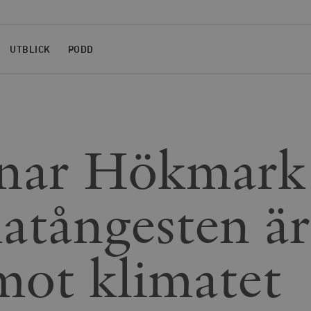
UTBLICK
PODD
nar Hökmark
atångesten är
mot klimatet