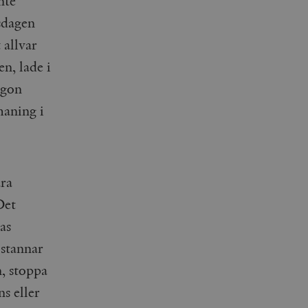
nte
sdagen
 allvar
n, lade i
ågon
maning i
ara
Det
as
 stannar
n, stoppa
ns eller