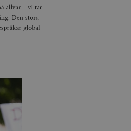
allvar – vi tar
ning. Den stora
espråkar global