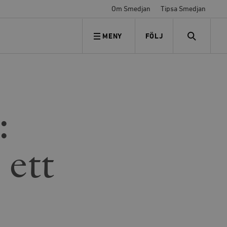
Om Smedjan
Tipsa Smedjan
MENY
FÖLJ
FÖLJ OSS
SEARCH
:
 ett