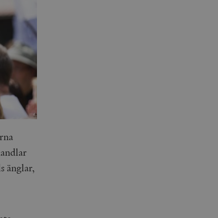
arna
handlar
s änglar,