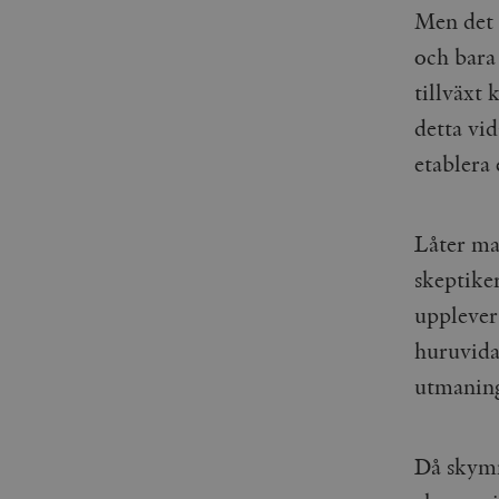
woocommerce_items_in_
Men det 
och bara
wp_woocommerce_sessio
{32}
tillväxt
__cf_bm
detta vid
etablera
_hjAbsoluteSessionInPr
Låter ma
__cf_bm
skeptike
upplever 
huruvida 
Namn
Namn
utmaning
_ga
YSC
VISITOR_INFO1_LIVE
Då skymm