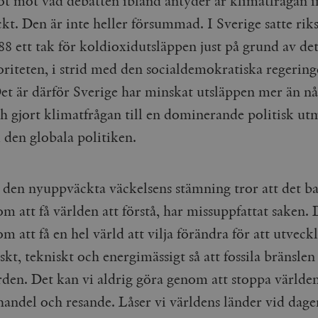
t mot vad debatten ibland antyder är klimatfrågan i
kt. Den är inte heller försummad. I Sverige satte rik
8 ett tak för koldioxidutsläppen just på grund av det
riteten, i strid med den socialdemokratiska regeringe
Det är därför Sverige har minskat utsläppen mer än n
h gjort klimatfrågan till en dominerande politisk ut
 den globala politiken.
 den nyuppväckta väckelsens stämning tror att det b
m att få världen att förstå, har missuppfattat saken. 
m att få en hel värld att vilja förändra för att utveckl
t, tekniskt och energimässigt så att fossila bränslen
rden. Det kan vi aldrig göra genom att stoppa världe
 handel och resande. Låser vi världens länder vid dage