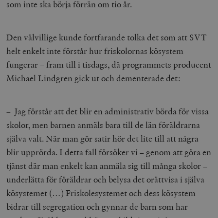
som inte ska börja förrän om tio år.
Den välvillige kunde fortfarande tolka det som att SVT
helt enkelt inte förstår hur friskolornas kösystem
fungerar
– fram till i tisdags, då
programmets producent
Michael Lindgren gick ut och
dementerade
det:
– Jag förstår att det blir en administrativ börda för vissa
skolor, men barnen anmäls bara till de län föräldrarna
själva valt. När man gör satir hör det lite till att några
blir upprörda. I detta fall försöker vi – genom att göra en
tjänst där man enkelt kan anmäla sig till många skolor –
underlätta för föräldrar och belysa det orättvisa i själva
kösystemet (…) Friskolesystemet och dess kösystem
bidrar till segregation och gynnar de barn som har