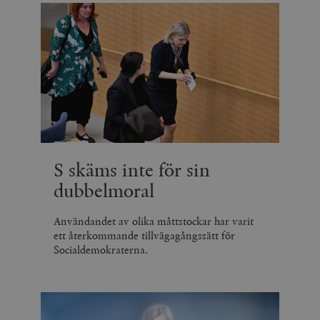
S skäms inte för sin
dubbelmoral
Användandet av olika måttstockar har varit
ett återkommande tillvägagångssätt för
Socialdemokraterna.