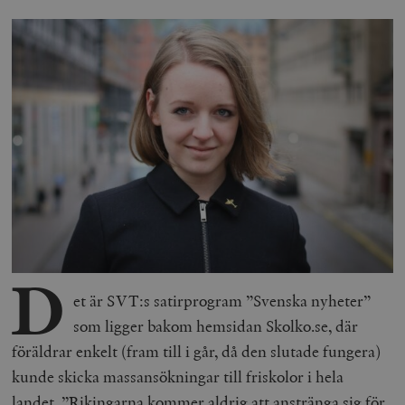
D
et är SVT:s satirprogram ”Svenska nyheter”
som ligger bakom hemsidan Skolko.se, där
föräldrar enkelt (fram till i går, då den slutade fungera)
kunde skicka massansökningar till friskolor i hela
landet. ”Rikingarna kommer aldrig att anstränga sig för