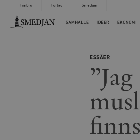
Timbro
Förlag
Smedjan
Timbro
SAMHÄLLE
IDÉER
EKONOMI
ESSÄER
”Jag
musl
finn