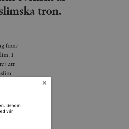
slimska tron.
ig finns
lim. I
ter att
uslim
×
evs som
a ärlig i
, är
sen. Genom
med vår