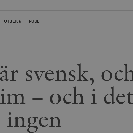
UTBLICK
PODD
 är svensk, oc
im – och i de
s ingen