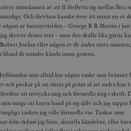
cart
Automattic
Session
Hjälper WooCommerce att avgöra när v
Inc.
ändras.
räver stimulansen av att få förflytta sig mellan flera 
timbro.se
samtidigt. Och förvånas kanske över att minst en av d
n_[abcdef0123456789]
timbro.se
2 dagar
r någon ur fantasyvärlden – George R R Martin i just
Cloudflare
30
Denna cookie används för att skilja m
 jag skriver denna text – men den skulle lika gärna k
Inc.
minuter
Detta är fördelaktigt för webbplatsen f
.myfonts.net
rapporter om användningen av deras 
 Robert Jordan eller någon av de andra stora namnen, 
ogress
Hotjar Ltd
30
Cookien är inställd så att Hotjar kan s
.timbro.se
minuter
användarens resa för ett totalt antal s
n bland de mindre kända inom genren.
ingen identifierbar information.
Cloudflare
30
Denna cookie används för att skilja m
Inc.
minuter
Detta är fördelaktigt för webbplatsen f
.vimeo.com
rapporter om användningen av deras 
yfilosofen som alltid har någon tanke som bränner
 och pockar på att sättas på pränt så att andra kan t
föredrar att uttrycka mig och förmedla mig i skrift. 
Leverantör /
Leverantör
Utgång
Beskrivning
Utgång
Beskrivning
Domän
/ Domän
 min tunga att knyta band på sig själv och jag tappar
Google LLC
Google LLC
Session
Denna cookie ställs in av YouTube för att spåra visningar av 
1 år 1
Detta cookie-namn är associerat med Google Unive
rungliga tanken jag ville förmedla var. Tankar som
.youtube.com
.timbro.se
månad
en viktig uppdatering av Googles mer vanliga ana
används för att särskilja unika användare genom at
slumpmässigt genererat nummer som klientidentif
Google LLC
6
Denna cookie ställs in av Youtube för att hålla reda på använ
r från sådant jag läser, aktuella händelser, eller bara
sidförfrågan på en webbplats och används för at
.youtube.com
månader
Youtube-videor inbäddade i webbplatser; den kan också avg
session- och kampanjdata för webbplatsanalysra
webbplatsbesökaren använder den nya eller gamla versionen
ppling mellan två (eller flera) saker som tycks undgå d