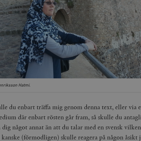
enriksson Hatmi.
lle du enbart träffa mig genom denna text, eller via e
dium där enbart rösten går fram, så skulle du antagl
a dig något annat än att du talar med en svensk vilke
 kan­ske (förmodligen) skulle reagera på någon åsikt j