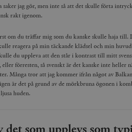
sa saker jag gör, men inte så att det skulle förta intryc
vensk rakt igenom.
rst om du träffar mig som du kanske skulle haja till.
kulle reagera på min täckande klädsel och min huvu
ulle du uppleva att den står i kontrast till mitt sven
 eller förresten, så svenskt är det kanske inte heller 
fter. Många tror att jag kommer ifrån något av Balkan
gen är det på grund av de mörkbruna ögo­nen i kom
ljusa huden.
 det som upplevs som typi