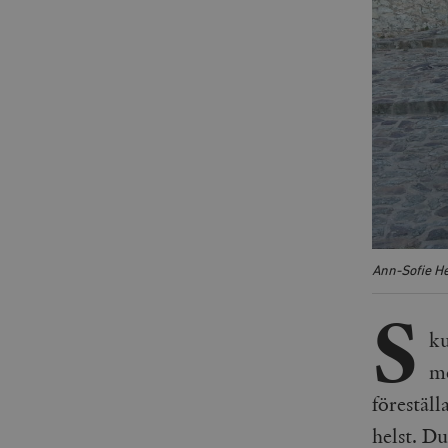
Ann-Sofie H
S
ku
me
föreställ
helst. Du