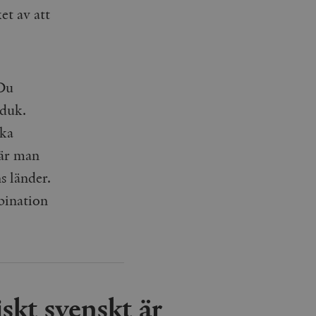
ket av att
 Du
dduk.
ska
när man
s länder.
bination
skt svenskt är