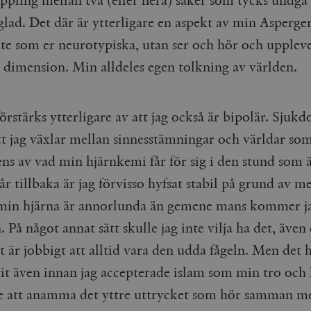
Google LLC
1 dag
Denna cookie ställs in av Google Analytics. Den l
Mailchimp
28 dagar
lad. Det där är ytterligare en aspekt av min Asperger
.timbro.se
unikt värde för varje besökt sida och används fö
timbro.se
sidvisningar.
te som er neurotypiska, utan ser och hör och upplever
Cloudflare
30
Denna cookie används för att skilja mellan människor och bot
.timbro.se
54
Detta är en mönstertyps-cookie som har ställts in
Inc.
minuter
för webbplatsen för att göra giltiga rapporter om användnin
sekunder
mönsterelementet i namnet innehåller det unika i
.podbean.com
 dimension. Min alldeles egen tolkning av världen.
kontot eller webbplatsen det hänför sig till. Det 
som används för att begränsa mängden data som 
Meta
3
Används av Facebook för att leverera en serie reklamproduk
webbplatser med hög trafikvolym.
Platform Inc.
månader
från tredjepartsannonsörer
.timbro.se
.timbro.se
1 år 1
Denna cookie används av Google Analytics för at
örstärks ytterligare av att jag också är bipolär. Sjuk
månad
sessionstillståndet.
Vimeo.com
1 år 1
Dessa kakor används av Vimeo-videospelaren på webbplatse
Inc.
månad
att jag växlar mellan sinnesstämningar och världar so
.timbro.se
1 år
.vimeo.com
ns av vad min hjärnkemi får för sig i den stund som 
mple_675006
.timbro.se
2
minuter
 år tillbaka är jag förvisso hyfsat stabil på grund av m
.timbro.se
30
minuter
min hjärna är annorlunda än gemene mans kom­mer j
n. På något annat sätt skulle jag inte vilja ha det, äve
 är jobbigt att alltid vara den udda fågeln. Men det h
rit även innan jag accepterade islam som min tro och l
e att anamma det yttre uttrycket som hör samman m