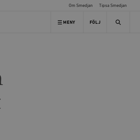
Om Smedjan
Tipsa Smedjan
MENY
FÖLJ
FÖLJ OSS
SEARCH
h
t