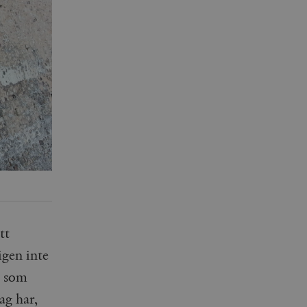
tt
igen inte
n som
ag har,