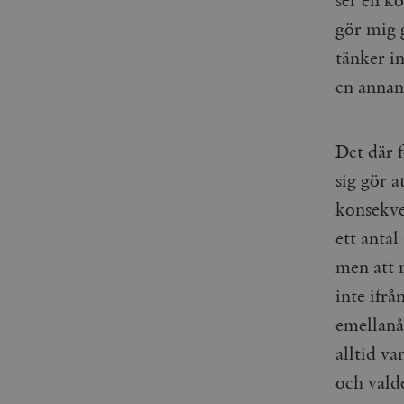
_gid
mailchimp_landing_site
gör mig g
tänker in
__cf_bm
_gat_UA-19195086-1
en annan
_fbp
_ga_YBG49SLCTY
Det där f
vuid
sig gör 
_hjSessionUser_675006
konsekve
_hjIncludedInSessionSa
ett antal
_hjSession_675006
men att 
inte ifrå
emellanåt
alltid va
och vald