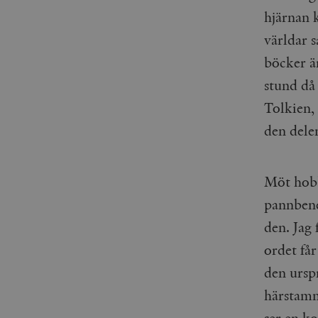
woocommerce_items_in_
hjärnan k
världar 
wp_woocommerce_sessio
{32}
böcker ä
__cf_bm
stund då
Tolkien,
_hjAbsoluteSessionInPr
den dele
__cf_bm
Möt hobb
pannbenet
den. Jag 
Namn
Namn
ordet får
_ga
YSC
den ursp
VISITOR_INFO1_LIVE
härstamma
ser en ko