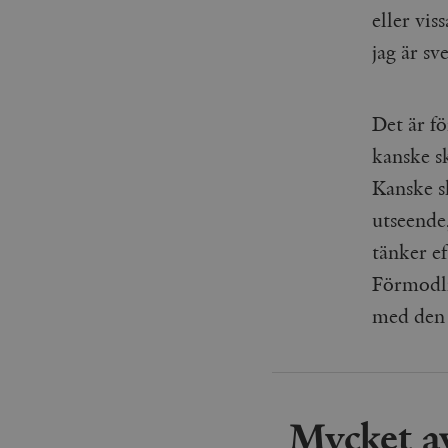
eller vis
jag är s
Det är fö
kanske s
Kanske sk
utseende,
tänker e
Förmodli
med den 
Mycket av