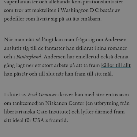
vapenfantaster och allehanda konspirationsfantaster
och kontohantering. Webbplatsen kan inte användas
ordentligt utan strikt nödvändiga cookies.
som tror att makteliten i Washington DC består av
Leverantör
pedofiler som livnär sig på att äta småbarn.
Namn
U
/ Domän
woocommerce_cart_hash
Automattic
S
Inc.
timbro.se
När man nått så långt kan man fråga sig om Andersen
anslutit sig till de fantaster han skildrat i sina romaner
och i
Fantasyland
. Andersen har emellertid också denna
_hjFirstSeen
Hotjar Ltd
.timbro.se
m
gång lagt ner ett stort arbete på att ta fram
källor till allt
han påstår
och till slut når han fram till sitt mål.
I slutet av
Evil Geniuses
skriver han med stor entusiasm
om tankesmedjan Niskanen Center (en utbrytning från
libertarianska Cato Institute) och lyfter därmed fram
sitt ideal för USA:s framtid.
woocommerce_items_in_cart
Automattic
S
Inc.
timbro.se