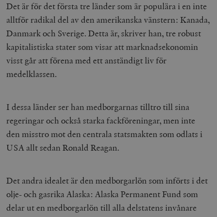
Det är för det första tre länder som är populära i en inte
alltför radikal del av den amerikanska vänstern: Kanada,
wp_woocommerce_session_[abcdef0123456789]
timbro.se
2
{32}
Danmark och Sverige. Detta är, skriver han, tre robust
__cf_bm
Cloudflare
kapitalistiska stater som visar att marknadsekonomin
Inc.
m
.myfonts.net
visst går att förena med ett anständigt liv för
medelklassen.
I dessa länder ser han medborgarnas tilltro till sina
regeringar och också starka fackföreningar, men inte
den misstro mot den centrala statsmakten som odlats i
_hjAbsoluteSessionInProgress
Hotjar Ltd
USA allt sedan Ronald Reagan.
.timbro.se
m
Det andra idealet är den medborgarlön som införts i det
olje- och gasrika Alaska: Alaska Permanent Fund som
delar ut en medborgarlön till alla delstatens invånare