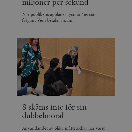
miljoner per sekund
När publikens applåder tystnat återstår
frågan: Vem betalar notan?
S skäms inte för sin
dubbelmoral
Användandet av olika måttstockar har varit