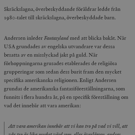
Skräckslagna, överbeskyddande föräldrar ledde från
1980-talet till skräckslagna, överbeskyddade barn.
Andersen inleder
Fantasyland
med att blicka bakåt. När
USA grundades av engelska utvandrare var dessa
besatta av en misslyckad jakt på guld. När
förhoppningarna grusades etablerades de religiösa
grupperingar som sedan dess burit fram den mycket
specifika amerikanska religionen. Enligt Andersen
grundas de amerikanska fantasiföreställningarna, som
funnits i flera hundra år, på en specifik föreställning om
vad det innebär att vara amerikan:
Att vara amerikan innebär att vi kan tro på vad vi vill, att
vår tro är lika mycket värd som, eller överlägsen, andras.