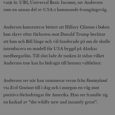
varje år. UBI, Universal Basic Income, ser Andersen
som en annan del av USA:s kommande framgångsväg.
__cf_bm
Cloudflare
Inc.
m
.vimeo.com
Andersen konstaterar bittert att Hillary Clinton i boken
hon skrev efter förlusten mot Donald Trump berättar
att hon och Bill länge och väl funderade på om de skulle
introducera en modell för USA byggd på Alaskas
medborgarlön. Till slut lade de tanken åt sidan vilket
Andersen tror kan ha bidragit till hennes valförlust.
Andersen ser när han summerar resan från
Fantasyland
Leverantör
via
Evil Geniuses
till i dag och i morgon en väg mot
Namn
Utgång
B
/ Domän
positiva förändringar för Amerika. Han ser framför sig
Leverantör /
Namn
Utgång
Beskrivning
_ga
Google LLC
1 år 1
D
Domän
en kaskad av ”the wildly new and insanely great”.
.timbro.se
månad
a
U
YSC
Google LLC
Session
Denna cookie 
e
.youtube.com
av YouTube fö
G
spåra visning
a