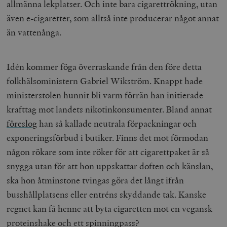
allmänna lekplatser. Och inte bara cigarettrökning, utan
även e-cigaretter, som alltså inte producerar något annat
än vattenånga.
Idén kommer föga överraskande från den före detta
folkhälsoministern Gabriel Wikström. Knappt hade
ministerstolen hunnit bli varm förrän han initierade
krafttag mot landets nikotinkonsumenter. Bland annat
föreslog
han
så kallade neutrala förpackningar och
exponeringsförbud i butiker. Finns det mot förmodan
någon rökare som inte röker för att cigarettpaket är så
snygga utan för att hon uppskattar doften och känslan,
ska hon åtminstone tvingas göra det långt ifrån
busshållplatsens eller entréns skyddande tak. Kanske
regnet kan få henne att byta cigaretten mot en vegansk
proteinshake och ett spinningpass?