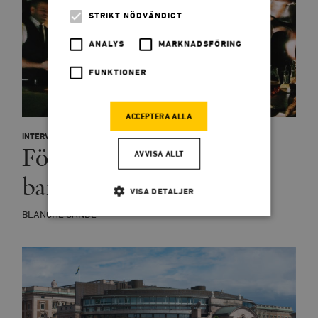
STRIKT NÖDVÄNDIGT
ANALYS
MARKNADSFÖRING
FUNKTIONER
ACCEPTERA ALLA
INTERVJU
Förr eller senare går
AVVISA ALLT
barnvaktstaten för långt
VISA DETALJER
BLANCHE SANDE
Strikt nödvändigt
Analys
Marknadsföring
Funktioner
Strikt nödvändiga kakor tillåter
kärnwebbplatsfunktioner som användarinloggning
och kontohantering. Webbplatsen kan inte användas