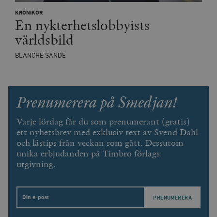
KRÖNIKOR
wp_woocommerce_session_[abcdef0123456789]
timbro.se
2
En nykterhetslobbyists
{32}
världsbild
__cf_bm
Cloudflare
Inc.
m
.myfonts.net
BLANCHE SANDE
Prenumerera på Smedjan!
Varje lördag får du som prenumerant (gratis)
ett nyhetsbrev med exklusiv text av Svend Dahl
_hjAbsoluteSessionInProgress
Hotjar Ltd
och lästips från veckan som gått. Dessutom
.timbro.se
m
unika erbjudanden på Timbro förlags
utgivning.
Email