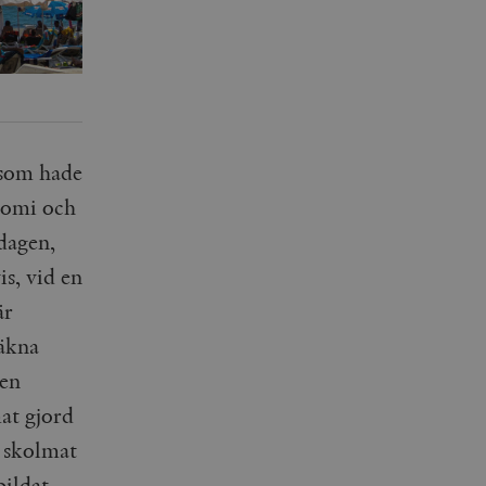
n som hade
onomi och
dagen,
is, vid en
är
räkna
 en
mat gjord
i skolmat
bildat