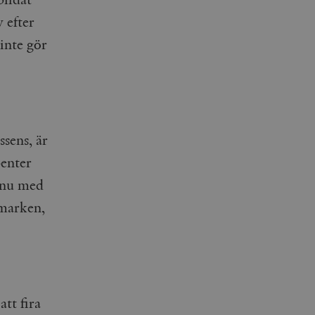
 efter
inte gör
sens, är
benter
r nu med
 marken,
att fira