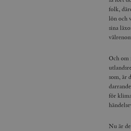
folk, dä
lön och 
sina läx
välrenom
Och om m
utlandsre
som, är d
darrande
för klim
händelse
Nu är det