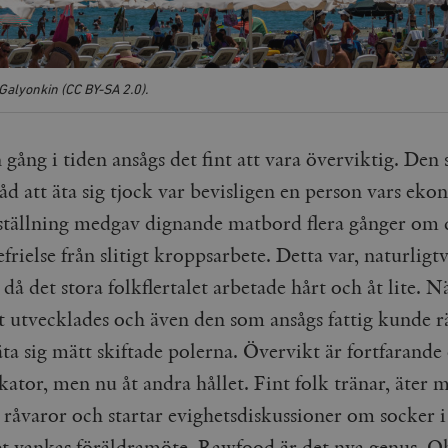
 Galyonkin (CC BY-SA 2.0).
 gång i tiden ansågs det fint att vara överviktig. De
åd att äta sig tjock var bevisligen en person vars ek
ställning medgav dignande matbord flera gånger om 
frielse från slitigt kroppsarbete. Detta var, naturligtv
då det stora folkflertalet arbetade hårt och åt lite. N
t utvecklades och även den som ansågs fattig kunde 
ta sig mätt skiftade polerna. Övervikt är fortfarande
kator, men nu åt andra hållet. Fint folk tränar, äter 
a råvaror och startar evighetsdiskussioner om socker 
det vankas föräldramöte. Rawfood är det nya genus. O