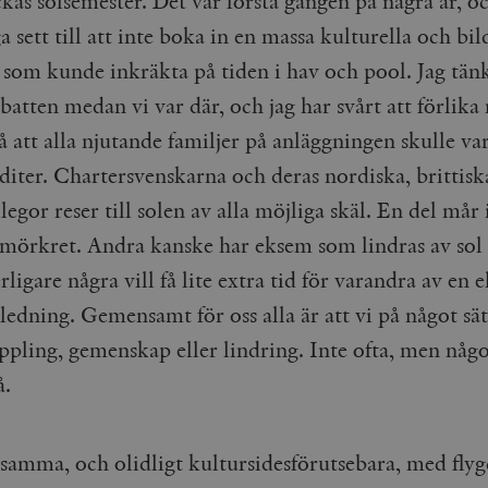
kas solsemester. Det var första gången på några år, oc
Google LLC
1 dag
Denna cookie ställs in av Google Analytics. Den l
Mailchimp
28 dagar
 sett till att inte boka in en massa kulturella och bi
.timbro.se
unikt värde för varje besökt sida och används fö
timbro.se
sidvisningar.
r som kunde inkräkta på tiden i hav och pool. Jag tänk
Cloudflare
30
Denna cookie används för att skilja mellan människor och bot
.timbro.se
54
Detta är en mönstertyps-cookie som har ställts in
Inc.
minuter
för webbplatsen för att göra giltiga rapporter om användnin
sekunder
mönsterelementet i namnet innehåller det unika i
.podbean.com
batten medan vi var där, och jag har svårt att förlik
kontot eller webbplatsen det hänför sig till. Det 
som används för att begränsa mängden data som 
Meta
3
Används av Facebook för att leverera en serie reklamproduk
 att alla njutande familjer på anläggningen skulle va
webbplatser med hög trafikvolym.
Platform Inc.
månader
från tredjepartsannonsörer
.timbro.se
nditer. Chartersvenskarna och deras nordiska, brittisk
.timbro.se
1 år 1
Denna cookie används av Google Analytics för at
månad
sessionstillståndet.
Vimeo.com
1 år 1
Dessa kakor används av Vimeo-videospelaren på webbplatse
legor reser till solen av alla möjliga skäl. En del mår 
Inc.
månad
.timbro.se
1 år
.vimeo.com
rmörkret. Andra kanske har eksem som lindras av sol 
mple_675006
.timbro.se
2
minuter
rligare några vill få lite extra tid för varandra av en e
.timbro.se
30
edning. Gemensamt för oss alla är att vi på något sät
minuter
oppling, gemenskap eller lindring. Inte ofta, men någ
å.
tsamma, och olidligt kultursidesförutsebara, med fly