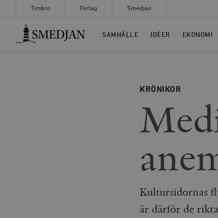
Timbro
Förlag
Smedjan
Timbro
SAMHÄLLE
IDÉER
EKONOMI
KRÖNIKOR
Medi
anem
Kultursidornas fl
är därför de rik