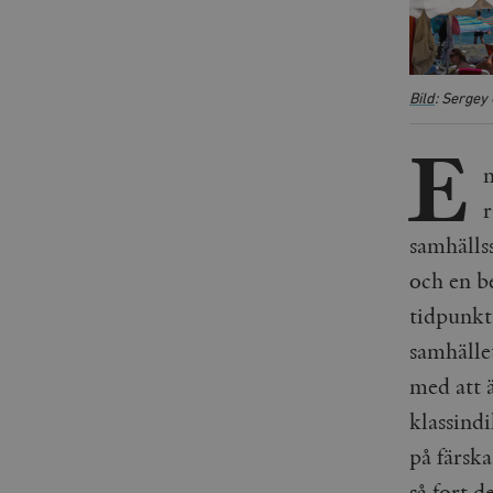
Bild
: Sergey
E
n
r
samhälls
och en be
tidpunkt 
samhälle
med att ä
klassindi
på färsk
så fort 