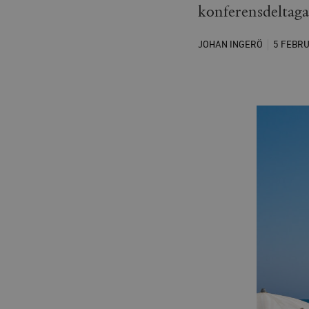
konferensdeltag
JOHAN INGERÖ
5 FEBR