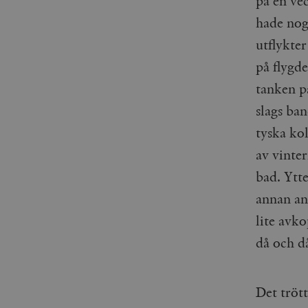
på en vec
_gid
mailchimp_landing_site
hade noga
utflykte
__cf_bm
_gat_UA-19195086-1
på flygde
_fbp
tanken på
slags ba
_ga_YBG49SLCTY
vuid
tyska kol
_hjSessionUser_675006
av vinte
_hjIncludedInSessionSa
bad. Ytte
_hjSession_675006
annan anl
lite avk
då och d
Det tröt