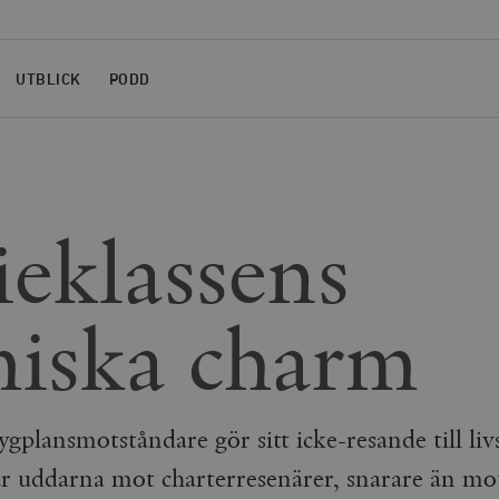
UTBLICK
PODD
eklassens
iska charm
ygplansmotståndare gör sitt icke-resande till liv
tar uddarna mot charterresenärer, snarare än m