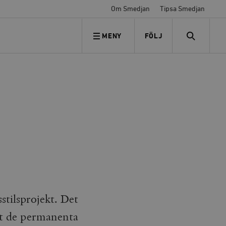
Om Smedjan
Tipsa Smedjan
MENY
FÖLJ
FÖLJ OSS
SEARCH
sstilsprojekt. Det
ot de permanenta