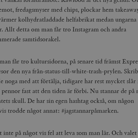
remot, fredagsmyser med chips, plockar hem takeaway
värmer kolhydratladdade helfabrikat medan ungarna 
or. Allt detta om man får tro Instagram och andra
merade samtidsorakel.
an får tro kultursidorna, på senare tid främst Expres
sor den nya från-status-till-white-trash-prylen. Skri
e noga med att förtälja, tidigare har rest mycket slå
 pennor fast att den tiden är förbi. Nu stannar de på
atets skull. De har sin egen hashtag också, om någon
vis trodde något annat: #jagstannarpåmarken.
 inte på något vis fel att leva som man lär. Och valet 