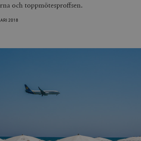
arna och toppmötesproffsen.
UARI
2018