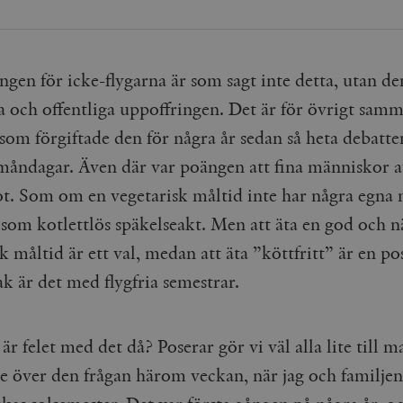
cart
Automattic
Session
Hjälper WooCommerce att avgöra när v
Inc.
ändras.
timbro.se
n_[abcdef0123456789]
timbro.se
2 dagar
gen för icke-flygarna är som sagt inte detta, utan de
Cloudflare
30
Denna cookie används för att skilja m
a och offentliga uppoffringen. Det är för övrigt sam
Inc.
minuter
Detta är fördelaktigt för webbplatsen f
.myfonts.net
rapporter om användningen av deras 
som förgiftade den för några år sedan så heta debatt
ogress
Hotjar Ltd
30
Cookien är inställd så att Hotjar kan s
.timbro.se
minuter
användarens resa för ett totalt antal s
 måndagar. Även där var poängen att fina människor a
ingen identifierbar information.
ot. Som om en vegetarisk måltid inte har några egna 
Cloudflare
30
Denna cookie används för att skilja m
Inc.
minuter
Detta är fördelaktigt för webbplatsen f
 som kotlettlös späkelseakt. Men att äta en god och 
.vimeo.com
rapporter om användningen av deras 
k måltid är ett val, medan att äta ”köttfritt” är en p
k är det med flygfria semestrar.
Leverantör /
Leverantör
Utgång
Beskrivning
Utgång
Beskrivning
Domän
/ Domän
Google LLC
Google LLC
Session
Denna cookie ställs in av YouTube för att spåra visningar av 
1 år 1
Detta cookie-namn är associerat med Google Unive
.youtube.com
.timbro.se
månad
en viktig uppdatering av Googles mer vanliga ana
r felet med det då? Poserar gör vi väl alla lite till m
används för att särskilja unika användare genom at
slumpmässigt genererat nummer som klientidentif
Google LLC
6
Denna cookie ställs in av Youtube för att hålla reda på använ
e över den frågan härom veckan, när jag och familjen
sidförfrågan på en webbplats och används för at
.youtube.com
månader
Youtube-videor inbäddade i webbplatser; den kan också avg
session- och kampanjdata för webbplatsanalysra
webbplatsbesökaren använder den nya eller gamla versionen