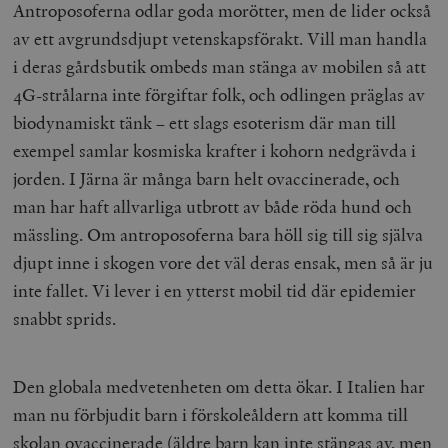
Antroposoferna odlar goda morötter, men de lider också
av ett avgrundsdjupt vetenskapsförakt. Vill man handla
i deras gårdsbutik ombeds man stänga av mobilen så att
4G-strålarna inte förgiftar folk, och odlingen präglas av
biodynamiskt tänk – ett slags esoterism där man till
exempel samlar kosmiska krafter i kohorn nedgrävda i
jorden. I Järna är många barn helt ovaccinerade, och
man har haft allvarliga utbrott av både röda hund och
mässling. Om antroposoferna bara höll sig till sig själva
djupt inne i skogen vore det väl deras ensak, men så är ju
inte fallet. Vi lever i en ytterst mobil tid där epidemier
snabbt sprids.
Den globala medvetenheten om detta ökar. I Italien har
man nu förbjudit barn i förskoleåldern att komma till
skolan ovaccinerade (äldre barn kan inte stängas av, men