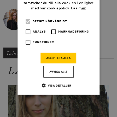
samtycker du till alla cookies i enlighet
med vår cookiepolicy.
Läs mer
JOSEFIN HOLMSTRÖM
Fil dr i litteraturvetenskap, författare och
STRIKT NÖDVÄNDIGT
kritiker.
ANALYS
MARKNADSFÖRING
FUNKTIONER
Dela artikeln
ACCEPTERA ALLA
LÄS MER
AVVISA ALLT
VISA DETALJER
Strikt nödvändigt
Analys
Marknadsföring
Funktioner