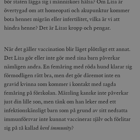
bör staten lägga sig i människors hälsa? Om Lisa är
övertygad om att homeopati och akupunktur kommer
bota hennes migrän eller infertilitet, vilka är vi att
hindra henne? Det är Lisas kropp och pengar.
När det gäller vaccination blir läget plötsligt ett annat.
Det Lisa gör eller inte gör med sina barn påverkar
nämligen andra. En femåring med röda hund klarar sig
förmodligen rätt bra, men det gör däremot inte en
gravid kvinna som kommer i kontakt med sagda
femåring på förskolan. Mässling kanske inte påverkar
just din lille son, men tänk om han leker med ett
infektionskänsligt barn som på grund av sitt nedsatta
immunförsvar inte kunnat vaccineras själv och förlitar
sig på så kallad
herd immunity
?