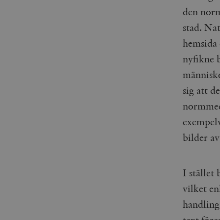
den norm
stad. Nat
hemsida 
nyfikne b
människor
sig att d
normmedv
exempelv
bilder av
I stället
vilket en
handling