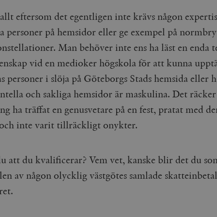
Google LLC
1 dag
Denna cookie ställs in av Google Analytics. Den l
Mailchimp
28 dagar
llt eftersom det egentligen inte krävs någon expertis
.timbro.se
unikt värde för varje besökt sida och används fö
timbro.se
sidvisningar.
Cloudflare
30
Denna cookie används för att skilja mellan människor och bot
ta personer på hemsidor eller ge exempel på normbr
.timbro.se
54
Detta är en mönstertyps-cookie som har ställts in
Inc.
minuter
för webbplatsen för att göra giltiga rapporter om användnin
sekunder
mönsterelementet i namnet innehåller det unika i
.podbean.com
onstellationer. Man behöver inte ens ha läst en enda 
kontot eller webbplatsen det hänför sig till. Det 
som används för att begränsa mängden data som 
Meta
3
Används av Facebook för att leverera en serie reklamproduk
enskap vid en medioker högskola för att kunna upptä
webbplatser med hög trafikvolym.
Platform Inc.
månader
från tredjepartsannonsörer
.timbro.se
s personer i slöja på Göteborgs Stads hemsida eller h
.timbro.se
1 år 1
Denna cookie används av Google Analytics för at
månad
sessionstillståndet.
Vimeo.com
1 år 1
Dessa kakor används av Vimeo-videospelaren på webbplatse
Inc.
månad
ntella och sakliga hemsidor är maskulina. Det räcker
.timbro.se
1 år
.vimeo.com
g ha träffat en genusvetare på en fest, pratat med den
mple_675006
.timbro.se
2
minuter
ch inte varit tillräckligt onykter.
.timbro.se
30
minuter
u att du kvalificerar? Vem vet, kanske blir det du so
elen av någon olycklig västgötes samlade skatteinbeta
ret.