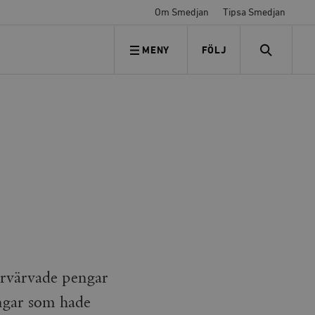
Om Smedjan
Tipsa Smedjan
MENY
FÖLJ
FÖLJ OSS
SEARCH
örvärvade pengar
engar som hade