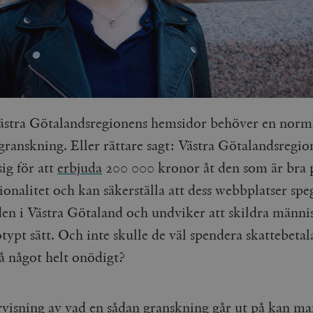
ästra Götalandsregionens hemsidor behöver en norm
granskning. Eller rättare sagt: Västra Götalandsregio
ig för att
erbjuda
200 000 kronor åt den som är bra 
ionalitet och kan säkerställa att dess webbplatser spe
en i Västra Götaland och undviker att skildra männi
otypt sätt. Och inte skulle de väl spendera skattebetal
å något helt onödigt?
rvisning av vad en sådan granskning går ut på kan ma