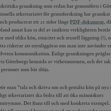
kritiska granskning som redan har genomförts i Gö
ionella sekretariatet för genusforskning har granskat
och producerat ett 21 sidor långt
PDF-dokument
,
dä
land annat kan ta del av insikten verkligheten består
 med olika kön, etnicitet och sexuell läggning (!), o
etta riskerar att osynliggöras om man inte använder e
eten kommunikation. Enligt granskningen präglas
is Göteborgs hemsida av vithetsnormen, och det sak
 personer som bär slöja.
 bör man ”tala och skriva om och gestalta kön på nya s
ligt sekretariatet ska bidra till att öka människors
sutrymme. Det finns till och med konkreta exempel