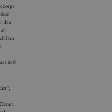
teborgs
 dess
r den
 av
ch lära
n
nas helt
ätt”,
. Denna