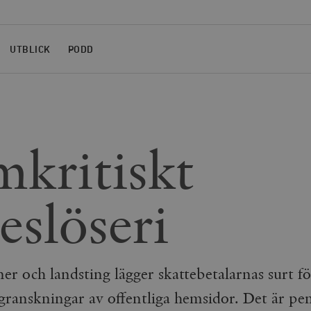
UTBLICK
PODD
kritiskt
eslöseri
 och landsting lägger skattebetalarnas surt f
granskningar av offentliga hemsidor. Det är p