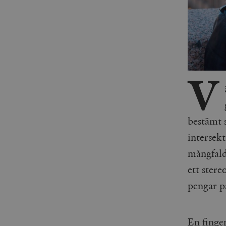
V
bestämt s
intersekt
mångfald
ett stere
pengar p
En finge