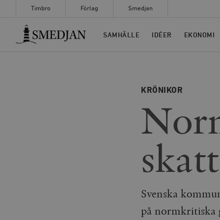
Timbro
Förlag
Smedjan
Timbro
SAMHÄLLE
IDÉER
EKONOMI
KRÖNIKOR
Norm
skatt
Svenska kommuner
på normkritiska 