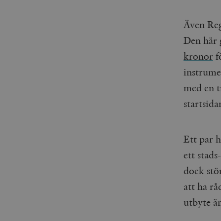
woocommerce_items_in_
Även Reg
wp_woocommerce_sessio
{32}
Den här 
__cf_bm
kronor
f
instrume
_hjAbsoluteSessionInPr
med en t
startsida
__cf_bm
Ett par 
ett stad
Namn
Namn
dock stör
_ga
YSC
att ha rå
utbyte ä
VISITOR_INFO1_LIVE