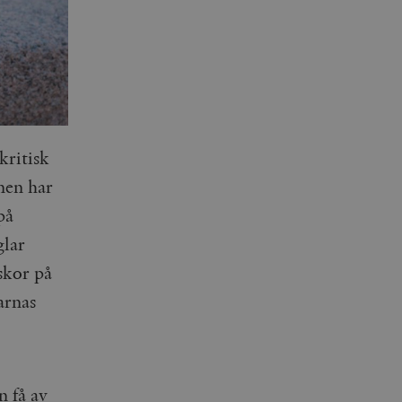
kritisk
nen har
på
glar
skor på
arnas
n få av