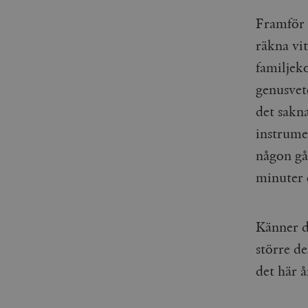
_gid
mailchimp_landing_site
Framför a
__cf_bm
räkna vi
_gat_UA-19195086-1
familjek
_fbp
genusvet
det sakna
_ga_YBG49SLCTY
vuid
instrume
_hjSessionUser_675006
någon gån
_hjIncludedInSessionSa
minuter o
_hjSession_675006
Känner d
större d
det här å