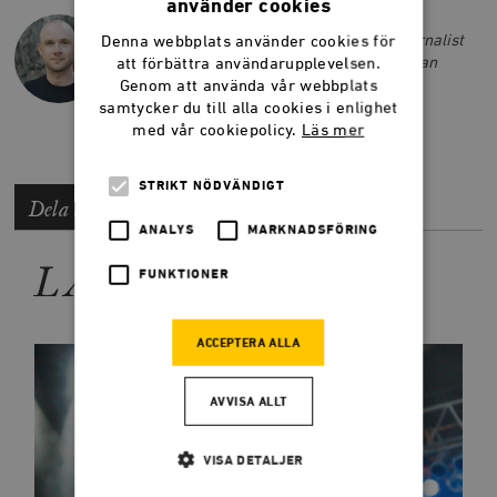
använder cookies
LARS ANDERS JOHANSSON
Lars Anders Johansson är författare, journalist
Denna webbplats använder cookies för
och tidigare chefredaktör på Smedjan. Han
att förbättra användarupplevelsen.
driver också podcasten
Budoarstämning
.
Genom att använda vår webbplats
samtycker du till alla cookies i enlighet
med vår cookiepolicy.
Läs mer
STRIKT NÖDVÄNDIGT
Dela artikeln
ANALYS
MARKNADSFÖRING
LÄS MER
FUNKTIONER
ACCEPTERA ALLA
AVVISA ALLT
VISA DETALJER