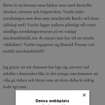
Detta är en historia utan hjältar men med desto fler
skurkar, clowner och frågetecken: Varför lades
utredningen mot dem som attackerade Rocky och hans
sällskap ned? Varför lägger polisen plötsligt till synes
oändliga utredningsresurser på ett vanligt
misshandelsfall, när de annars inte har tid att utreda
våldtäkter? Varför engagerar sig Donald Trump i ett
enskilt misshandelsfall?
Jag gissar att när dammet har lagt sig, oavsett vad
utfallet i domstolen blir, är det många som kommer att
vilja gå vidare och låtsas som att detta debacle aldrig
hade ägt rum.
×
Denna webbplats