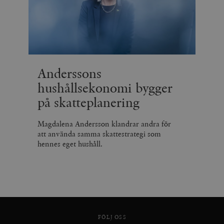
Anderssons
hushållsekonomi bygger
på skatteplanering
Magdalena Andersson klandrar andra för
att använda samma skattestrategi som
hennes eget hushåll.
FÖLJ OSS