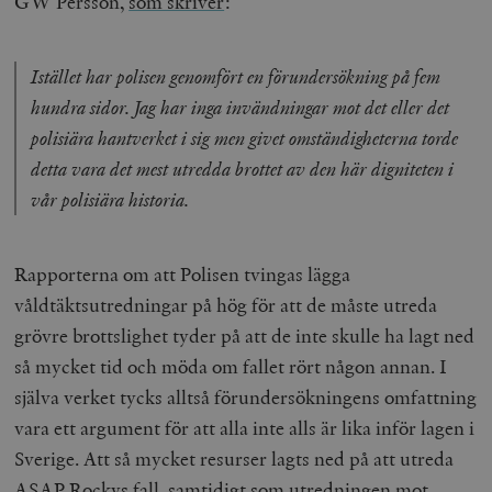
GW Persson,
som skriver
:
Istället har polisen genomfört en förundersökning på fem
hundra sidor. Jag har inga invändningar mot det eller det
polisiära hantverket i sig men givet omständigheterna torde
detta vara det mest utredda brottet av den här digniteten i
vår polisiära historia.
Rapporterna om att Polisen tvingas lägga
våldtäktsutredningar på hög för att de måste utreda
grövre brottslighet tyder på att de inte skulle ha lagt ned
så mycket tid och möda om fallet rört någon annan. I
själva verket tycks alltså förundersökningens omfattning
vara ett argument för att alla inte alls är lika inför lagen i
Sverige. Att så mycket resurser lagts ned på att utreda
ASAP Rockys fall, samtidigt som utredningen mot