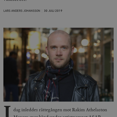
LARS ANDERS JOHANSSON
30 JULI
2019
I
dag inleddes rättegången mot Rakim Athelaston
Mayers, mer känd under artistnamnet ASAP