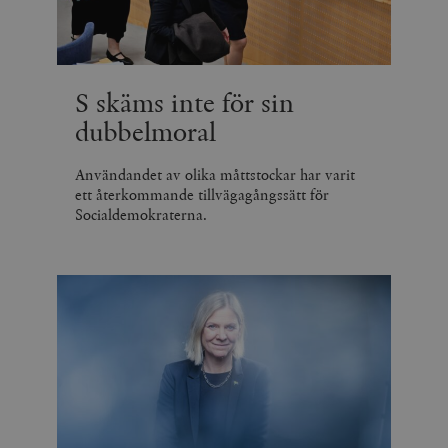
S skäms inte för sin
dubbelmoral
Användandet av olika måttstockar har varit
ett återkommande tillvägagångssätt för
Socialdemokraterna.