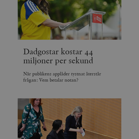
Dadgostar kostar 44
miljoner per sekund
När publikens applåder tystnat återstår
frågan: Vem betalar notan?