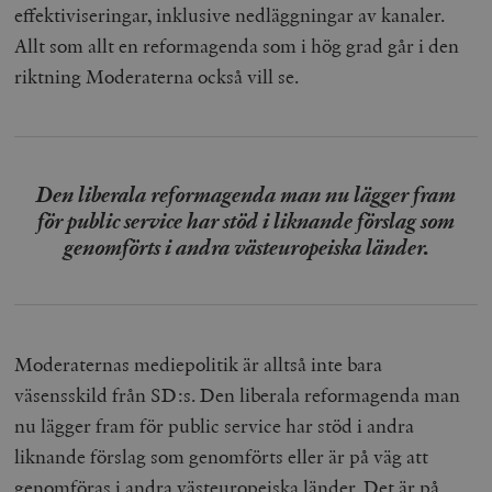
effektiviseringar, inklusive nedläggningar av kanaler.
Allt som allt en reformagenda som i hög grad går i den
_hjFirstSeen
Hotjar Ltd
riktning Moderaterna också vill se.
.timbro.se
m
Den liberala reformagenda man nu lägger fram
för public service har stöd i liknande förslag som
genomförts i andra västeuropeiska länder.
woocommerce_items_in_cart
Automattic
S
Inc.
timbro.se
Moderaternas mediepolitik är alltså inte bara
väsensskild från SD:s. Den liberala reformagenda man
wp_woocommerce_session_[abcdef0123456789]
timbro.se
2
{32}
nu lägger fram för public service har stöd i andra
__cf_bm
Cloudflare
liknande förslag som genomförts eller är på väg att
Inc.
m
.myfonts.net
genomföras i andra västeuropeiska länder. Det är på