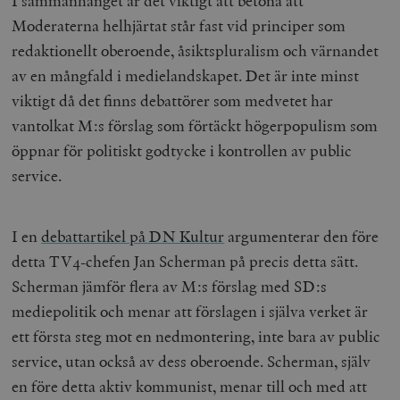
I sammanhanget är det viktigt att betona att
Moderaterna helhjärtat står fast vid principer som
redaktionellt oberoende, åsiktspluralism och värnandet
av en mångfald i medielandskapet. Det är inte minst
viktigt då det finns debattörer som medvetet har
vantolkat M:s förslag som förtäckt högerpopulism som
öppnar för politiskt godtycke i kontrollen av public
service.
I en
debattartikel på DN Kultur
argumenterar den före
detta TV4-chefen Jan Scherman på precis detta sätt.
Scherman jämför flera av M:s förslag med SD:s
mediepolitik och menar att förslagen i själva verket är
ett första steg mot en nedmontering, inte bara av public
service, utan också av dess oberoende. Scherman, själv
en före detta aktiv kommunist, menar till och med att