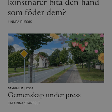
konstnärer bita den hand
minuter
_hjSession_675006
.timbro.se
30
som föder dem?
minuter
LINNEA DUBOIS
SAMHÄLLE
ESSÄ
Gemenskap under press
CATARINA STARFELT