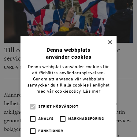
×
Till och med Macron reformerar public
Denna webbplats
service
använder cookies
Denna webbplats använder cookies för
CARL-VINCENT REIMERS
att förbättra användarupplevelsen.
Genom att använda vår webbplats
samtycker du till alla cookies i enlighet
med vår cookiepolicy.
Läs mer
Mindre känt är kanske att den typen av
helhetsgranskningar av kraven på opartiskhet och
STRIKT NÖDVÄNDIGT
saklighet som Jan Scherman menar hotar demokratin
ANALYS
MARKNADSFÖRING
genomfördes redan 2007 av det brittiska public service-
bolagen BBC. Rapporten, som beställdes och
FUNKTIONER