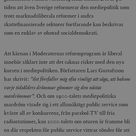
tiden att även Sverige reformerar den mediepolitik som
trots marknadsliberala reformer i andra
skattefinansierade sektorer fortfarande kan beskrivas
som en enklav av ohotad socialdemokrati.
_hjAbsoluteSessionInProgress
Hotjar Ltd
Att kärnan i Moderaternas reformprogram är liberal
.timbro.se
m
innebär såklart inte att det saknas risker med den nya
kursen i mediepolitiken. Författaren Lars Gustafsson
har skrivit:
”det förefaller mig ofta rimligt att säga, att bakom
varje tidsålders drömmar gömmer sig den nästas
mardrömmar”.
Och om 1900-talets mediepolitiska
mardröm visade sig i ett allsmäktigt public service som
__cf_bm
Cloudflare
kväste all av konkurrens, från parabol-TV till fria
Inc.
m
.vimeo.com
radiostationer, kan 2000-talets om oturen är framme bli
en där respekten för public service vittrar sönder för att