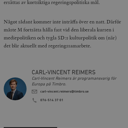
ersättas av kortsiktiga regeringspolitiska mål.
Något sådant kommer inte inträffa över en natt. Därför
måste M fortsätta hålla fast vid den liberala kursen i
mediepolitiken och tygla SD:s kulturpolitik om (när)
det blir aktuellt med regeringssamarbete.
Leverantör
Namn
Utgång
B
/ Domän
Leverantör /
Namn
Utgång
Beskrivning
_ga
Google LLC
1 år 1
D
CARL-VINCENT REIMERS
Domän
.timbro.se
månad
a
Carl-Vincent Reimers är programansvarig för
U
YSC
Google LLC
Session
Denna cookie 
e
Europa på Timbro.
.youtube.com
av YouTube fö
G
spåra visning
a
carl-vincent.reimers@timbro.se
inbäddade vi
a
u
076-514 37 01
VISITOR_INFO1_LIVE
Google LLC
6
Denna cookie 
t
.youtube.com
månader
av Youtube fö
g
hålla reda på
k
användarinst
i
för Youtube-v
w
inbäddade i
a
webbplatser;
s