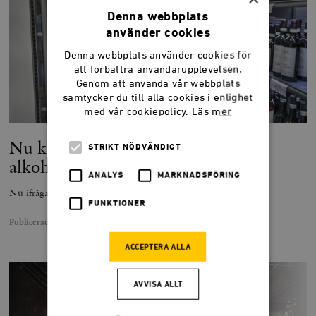
Denna webbplats
använder cookies
Denna webbplats använder cookies för
att förbättra användarupplevelsen.
Genom att använda vår webbplats
samtycker du till alla cookies i enlighet
med vår cookiepolicy.
Läs mer
Nu knakar det i fogarna för svensk
STRIKT NÖDVÄNDIGT
alkoholpolitik
ANALYS
MARKNADSFÖRING
Nu ifrågasätts grunden för svensk alkoholpolitik.
FUNKTIONER
Publicerad
8 februari 2022
ACCEPTERA ALLA
AVVISA ALLT