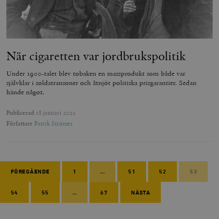
När cigaretten var jordbrukspolitik
Under 1900-talet blev tobaken en massprodukt som både var
självklar i soldatransoner och åtnjöt politiska prisgarantier. Sedan
hände något.
Publicerad
18 januari 2022
Författare
Patrik Strömer
FÖREGÅENDE
1
…
51
52
53
54
55
…
67
NÄSTA