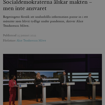
Socialdemokraterna älskar makten –
men inte ansvaret
Regeringens försök att undanhålla information passar in i ett
mönster som blivit tydligt under pandemin, skriver Alice
Teodorescu Måwe.
Publicerad
25 januari 2022
Författare
Alice Teodorescu Måwe