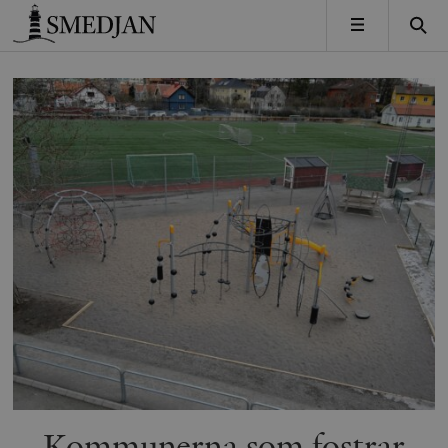
Timbro
MENY
Kommunerna som fostrar