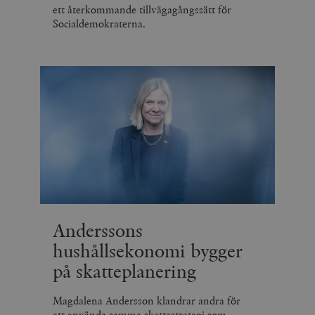
ett återkommande tillvägagångssätt för
Socialdemokraterna.
Anderssons
hushållsekonomi bygger
på skatteplanering
Magdalena Andersson klandrar andra för
att använda samma skattestrategi som