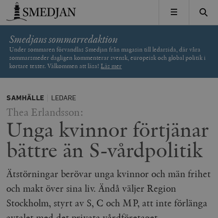
Timbro
MENY
Smedjans sommarredaktion
Under sommaren förvandlas Smedjan från magasin till ledarsida, där våra
sommarsmeder dagligen kommenterar svensk, europeisk och global politik i
kortare texter. Välkommen att läsa!
Läs mer
SAMHÄLLE
LEDARE
Thea Erlandsson:
Unga kvinnor förtjänar
bättre än S-vårdpolitik
Ätstörningar berövar unga kvinnor och män frihet
och makt över sina liv. Ändå väljer Region
Stockholm, styrt av S, C och MP, att inte förlänga
avtalet med det privata vårdföretaget