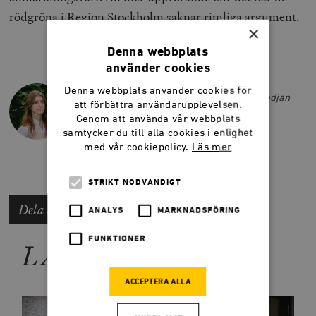
rödgröna i Region Stockholm saknar rimliga argument.
×
Denna webbplats
använder cookies
THEA ERLANDSSON
Denna webbplats använder cookies för
Thea Erlandsson är ledarskribent på Smedjan
att förbättra användarupplevelsen.
sommaren 2024.
Genom att använda vår webbplats
thea.erlandsson@timbro.se
samtycker du till alla cookies i enlighet
med vår cookiepolicy.
Läs mer
STRIKT NÖDVÄNDIGT
Dela artikeln
ANALYS
MARKNADSFÖRING
FUNKTIONER
LÄS MER
ACCEPTERA ALLA