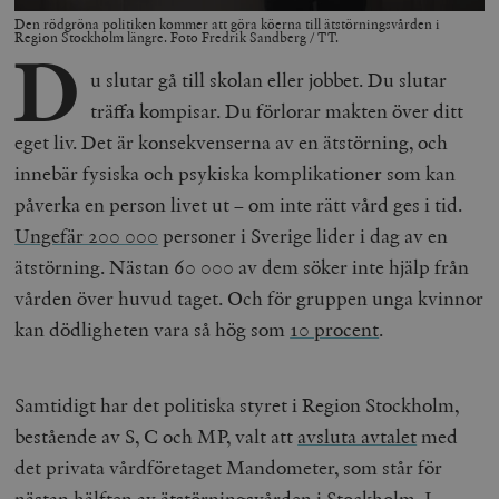
Den rödgröna politiken kommer att göra köerna till ätstörningsvården i
Region Stockholm längre. Foto Fredrik Sandberg / TT.
D
u slutar gå till skolan eller jobbet. Du slutar
träffa kompisar. Du förlorar makten över ditt
eget liv. Det är konsekvenserna av en ätstörning, och
innebär fysiska och psykiska komplikationer som kan
påverka en person livet ut – om inte rätt vård ges i tid.
Ungefär 200 000
personer i Sverige lider i dag av en
ätstörning. Nästan 60 000 av dem söker inte hjälp från
vården över huvud taget. Och för gruppen unga kvinnor
kan dödligheten vara så hög som
10 procent
.
Samtidigt har det politiska styret i Region Stockholm,
bestående av S, C och MP, valt att
avsluta avtalet
med
det privata vårdföretaget Mandometer, som står för
nästan hälften av ätstörningsvården i Stockholm. I