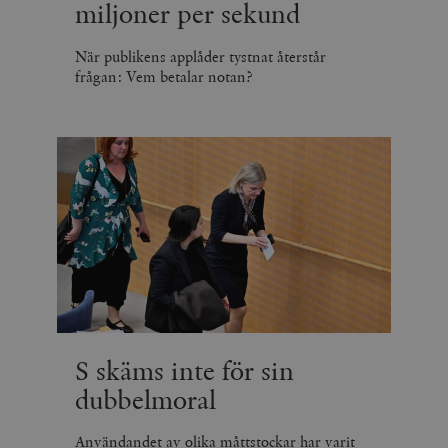
miljoner per sekund
När publikens applåder tystnat återstår
frågan: Vem betalar notan?
S skäms inte för sin
dubbelmoral
Användandet av olika måttstockar har varit