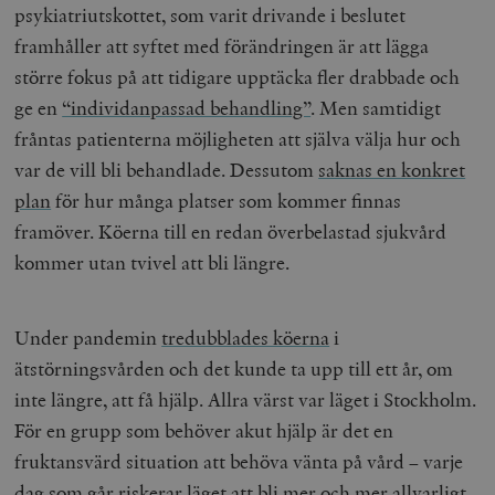
psykiatriutskottet, som varit drivande i beslutet
framhåller att syftet med förändringen är att lägga
större fokus på att tidigare upptäcka fler drabbade och
ge en
“individanpassad behandling”
. Men samtidigt
fråntas patienterna möjligheten att själva välja hur och
var de vill bli behandlade. Dessutom
saknas en konkret
plan
för hur många platser som kommer finnas
framöver. Köerna till en redan överbelastad sjukvård
kommer utan tvivel att bli längre.
Under pandemin
tredubblades köerna
i
ätstörningsvården och det kunde ta upp till ett år, om
inte längre, att få hjälp. Allra värst var läget i Stockholm.
För en grupp som behöver akut hjälp är det en
fruktansvärd situation att behöva vänta på vård – varje
dag som går riskerar läget att bli mer och mer allvarligt.