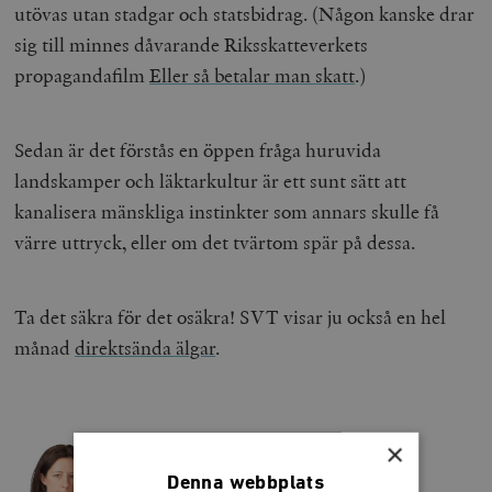
utövas utan stadgar och statsbidrag. (Någon kanske drar
sig till minnes dåvarande Riksskatteverkets
propagandafilm
Eller så betalar man skatt
.)
Sedan är det förstås en öppen fråga huruvida
landskamper och läktarkultur är ett sunt sätt att
kanalisera mänskliga instinkter som annars skulle få
värre uttryck, eller om det tvärtom spär på dessa.
Ta det säkra för det osäkra! SVT visar ju också en hel
månad
direktsända älgar
.
×
MARIA ERIKSSON
Denna webbplats
Maria Eriksson är frilansskribent.