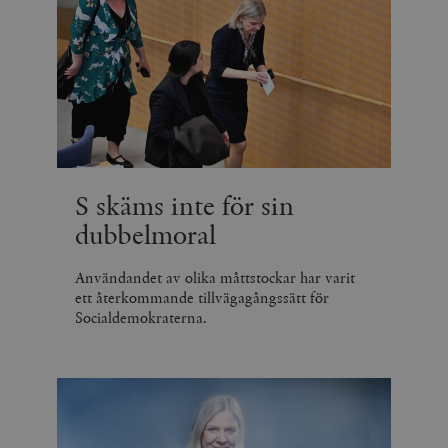
S skäms inte för sin
dubbelmoral
Användandet av olika måttstockar har varit
ett återkommande tillvägagångssätt för
Socialdemokraterna.