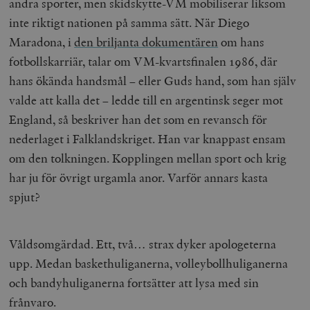
andra sporter, men skidskytte-VM mobiliserar liksom
inte riktigt nationen på samma sätt. När Diego
Maradona, i
den briljanta dokumentären
om hans
fotbollskarriär, talar om VM-kvartsfinalen 1986, där
hans ökända handsmål – eller Guds hand, som han själv
valde att kalla det – ledde till en argentinsk seger mot
England, så beskriver han det som en revansch för
nederlaget i Falklandskriget. Han var knappast ensam
om den tolkningen. Kopplingen mellan sport och krig
har ju för övrigt urgamla anor. Varför annars kasta
spjut?
Våldsomgärdad. Ett, två… strax dyker apologeterna
upp. Medan baskethuliganerna, volleybollhuliganerna
och bandyhuliganerna fortsätter att lysa med sin
frånvaro.