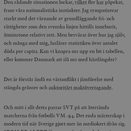
Den rådande situationen lockar,
vilket
fler
har
påpekat,
fram våra nationalistiska instinkter. Jag sympatiserar
starkt med det värnande av grundläggande fri- och
rättigheter som den svenska linjen hittills inneburit,
åtminstone relativt sett. Men besväras över hur jag själv,
och många med mig, lusläser statistiken över antalet
döda per capita. Kan vi knapra oss upp en bit i tabellen,
eller kommer Danmark att slå oss med hästlängder?
Det är förstås ändå en västanfläkt i jämförelse med
stängda gränser och
auktoritärt maktövertagande
.
Och mitt i allt detta passar SVT på att återsända
matcherna från fotbolls VM -94. Det enda mästerskap i
modern tid när Sverige gjort mer än mediokert ifrån sig.