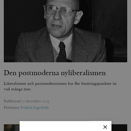
Den postmoderna nyliberalismen
Liberalismen och postmodernismen har fler beröringspunkter än
vad många tror.
Publicerad
10 december 2025
Författare
Fredrik Segerfeldt
×