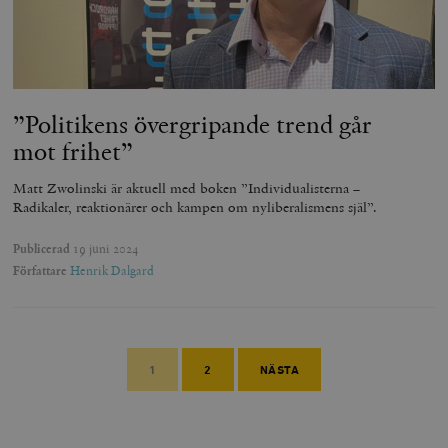
”Politikens övergripande trend går
mot frihet”
Matt Zwolinski är aktuell med boken ”Individualisterna –
Radikaler, reaktionärer och kampen om nyliberalismens själ”.
Publicerad
19 juni 2024
Författare
Henrik Dalgard
1
2
NÄSTA