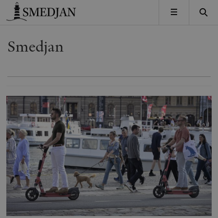
Timbro
MENY
Smedjan