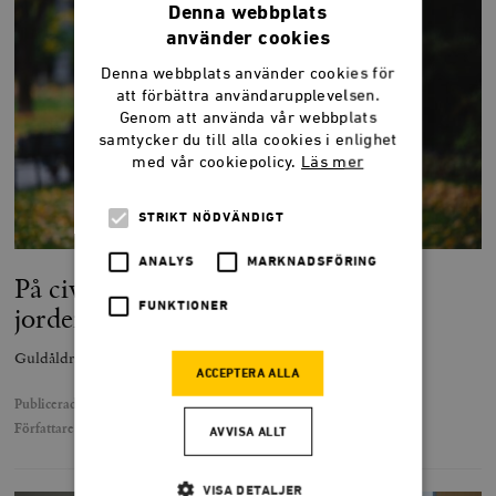
Denna webbplats
använder cookies
Denna webbplats använder cookies för
att förbättra användarupplevelsen.
Genom att använda vår webbplats
samtycker du till alla cookies i enlighet
med vår cookiepolicy.
Läs mer
STRIKT NÖDVÄNDIGT
ANALYS
MARKNADSFÖRING
På civilisationens topp, eller mot
FUNKTIONER
jordens medelpunkt?
Guldåldrar är inte ett öde, utan ett val.
ACCEPTERA ALLA
Publicerad
14 november 2025
Författare
Johan Norberg
AVVISA ALLT
VISA DETALJER