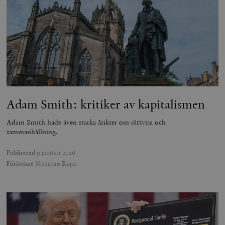
Adam Smith: kritiker av kapitalismen
Adam Smith hade även starka åsikter om rättvisa och
sammanhållning.
Publicerad
9 januari 2026
Författare
Mauricio Rojas