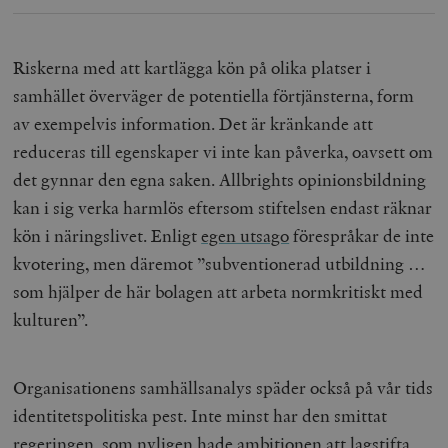
Riskerna med att kartlägga kön på olika platser i
samhället överväger de potentiella förtjänsterna, form
av exempelvis information. Det är kränkande att
reduceras till egenskaper vi inte kan påverka, oavsett om
det gynnar den egna saken. Allbrights opinionsbildning
kan i sig verka harmlös eftersom stiftelsen endast räknar
kön i näringslivet. Enligt
egen utsago
förespråkar de inte
kvotering, men däremot ”subventionerad utbildning …
som hjälper de här bolagen att arbeta normkritiskt med
kulturen”.
Organisationens samhällsanalys späder också på vår tids
identitetspolitiska pest. Inte minst har den smittat
regeringen, som nyligen hade ambitionen att lagstifta