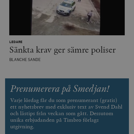
_hjFirstSeen
Hotjar Ltd
.timbro.se
m
LEDARE
Sänkta krav ger sämre poliser
BLANCHE SANDE
woocommerce_items_in_cart
Automattic
S
Inc.
timbro.se
Prenumerera på Smedjan!
wp_woocommerce_session_[abcdef0123456789]
timbro.se
2
{32}
Varje lördag får du som prenumerant (gratis)
__cf_bm
Cloudflare
ett nyhetsbrev med exklusiv text av Svend Dahl
Inc.
m
.myfonts.net
och lästips från veckan som gått. Dessutom
unika erbjudanden på Timbro förlags
utgivning.