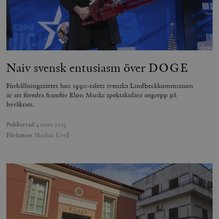
Naiv svensk entusiasm över DOGE
Förhållningssättet hos 1990-talets svenska Lindbeckkommission
är att föredra framför Elon Musks spektakulära angrepp på
byråkrati.
Publicerad
4 mars 2025
Författare
Markus Uvell