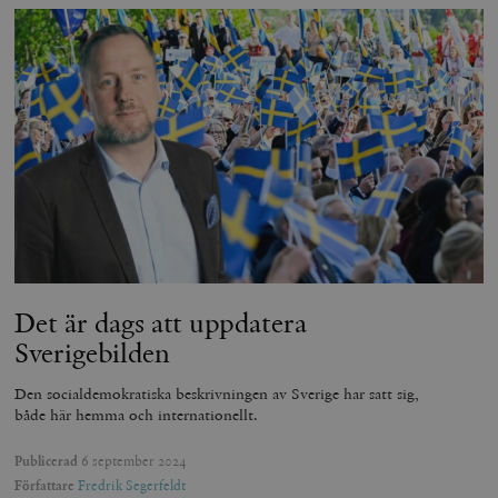
woocommerce_items_in_cart
Automattic
S
Inc.
timbro.se
wp_woocommerce_session_[abcdef0123456789]
timbro.se
2
{32}
__cf_bm
Cloudflare
Inc.
m
.myfonts.net
Det är dags att uppdatera
Sverigebilden
Den socialdemokratiska beskrivningen av Sverige har satt sig,
både här hemma och internationellt.
_hjAbsoluteSessionInProgress
Hotjar Ltd
.timbro.se
m
Publicerad
6 september 2024
Författare
Fredrik Segerfeldt