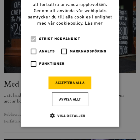
att förbättra användarupplevelsen.
Genom att använda vår webbplats
samtycker du till alla cookies i enlighet
med vår cookiepolicy.
Läs mer
STRIKT NÖDVÄNDIGT
ANALYS
MARKNADSFÖRING
FUNKTIONER
Med väskan full av peso
ACCEPTERA ALLA
I ett land där småföretag måste lämna in 1 500 deklarationer om
AVVISA ALLT
året är behoven av ekonomiska reformer enorma.
Publicerad
28 oktober 2024
VISA DETALJER
Författare
Rutger Brattström
Strikt nödvändigt
Analys