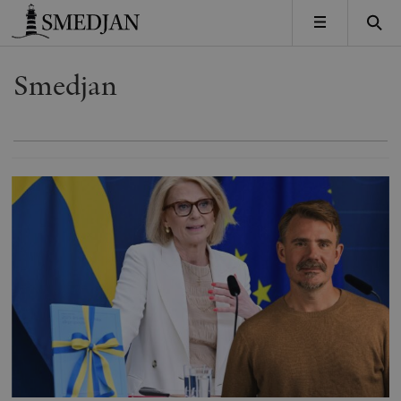
Timbro
MENY
Smedjan