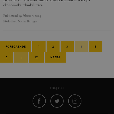
Debatten om överskottsmålet fokuserar alltför mycket på
ekonomiska teknikaliteter.
Publicerad
19 februari 2024
Författare
Niclas Berggren
FÖREGÅENDE
1
2
3
4
5
6
…
12
NÄSTA
FÖLJ OSS
Facebook
Twitter
Instagram