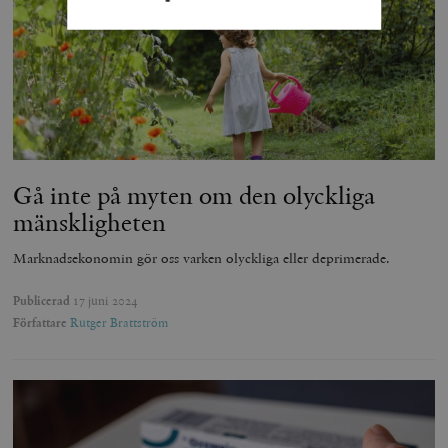
Strikt nödvändigt
Analys
Marknadsföring
Funktioner
Strikt nödvändiga kakor tillåter
kärnwebbplatsfunktioner som användarinloggning
och kontohantering. Webbplatsen kan inte användas
ordentligt utan strikt nödvändiga cookies.
Gå inte på myten om den olyckliga
mänskligheten
Leverantör
Namn
U
/ Domän
Marknadsekonomin gör oss varken olyckliga eller deprimerade.
woocommerce_cart_hash
Automattic
S
Inc.
timbro.se
Publicerad
17 juni 2024
Författare
Rutger Brattström
_hjFirstSeen
Hotjar Ltd
.timbro.se
m