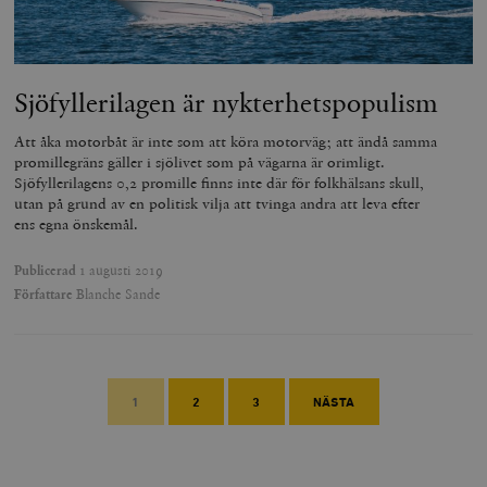
Sjöfyllerilagen är nykterhetspopulism
Att åka motorbåt är inte som att köra motorväg; att ändå samma
promillegräns gäller i sjölivet som på vägarna är orimligt.
Sjöfyllerilagens 0,2 promille finns inte där för folkhälsans skull,
utan på grund av en politisk vilja att tvinga andra att leva efter
ens egna önskemål.
Publicerad
1 augusti 2019
Författare
Blanche Sande
1
2
3
NÄSTA