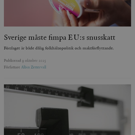
Sverige måste fimpa EU:s snusskatt
Förslaget är både dålig folkhälsopolitik och maktförflyttande.
Publicerad
9 oktober 2025
Författare
Albin Zettervall