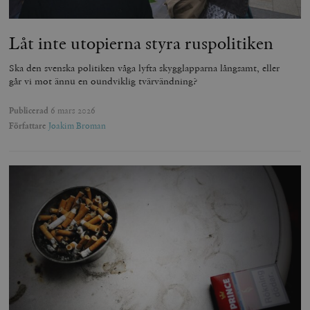
Låt inte utopierna styra ruspolitiken
Ska den svenska politiken våga lyfta skygglapparna långsamt, eller
går vi mot ännu en oundviklig tvärvändning?
Publicerad
6 mars 2026
Författare
Joakim Broman