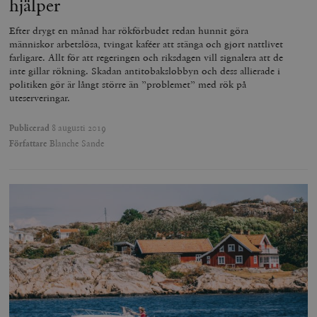
hjälper
Efter drygt en månad har rökförbudet redan hunnit göra
människor arbetslösa, tvingat kaféer att stänga och gjort nattlivet
farligare. Allt för att regeringen och riksdagen vill signalera att de
inte gillar rökning. Skadan antitobakslobbyn och dess allierade i
politiken gör är långt större än ”problemet” med rök på
uteserveringar.
Publicerad
8 augusti 2019
Författare
Blanche Sande