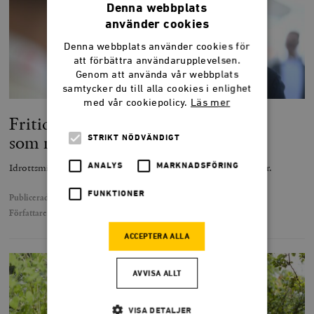
Denna webbplats
använder cookies
Denna webbplats använder cookies för
att förbättra användarupplevelsen.
Genom att använda vår webbplats
samtycker du till alla cookies i enlighet
med vår cookiepolicy.
Läs mer
Fritidskortet – en kostsam satsning
som missar målet
STRIKT NÖDVÄNDIGT
Idrottsministern vill subventionera fotboll för medelklasskillar.
ANALYS
MARKNADSFÖRING
FUNKTIONER
Publicerad
10 juli 2024
Författare
Johanna Trapp
ACCEPTERA ALLA
AVVISA ALLT
VISA DETALJER