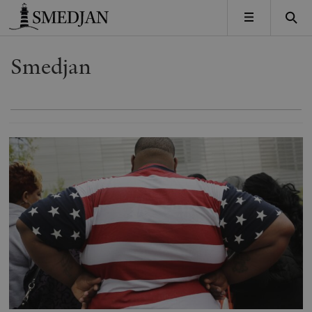
Timbro
MENY
Smedjan