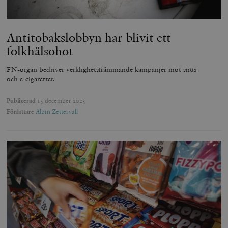
Antitobakslobbyn har blivit ett
folkhälsohot
FN-organ bedriver verklighetsfrämmande kampanjer mot snus
och e-cigaretter.
Publicerad
15 december 2025
Författare
Albin Zettervall