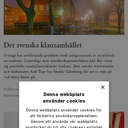
Det svenska klansamhället
Sverige har omfattande problem med integrationen av nyanlända
invandrare. Samtidigt som utanförskapsområdena blir fler växer
sig parallella samhällsstrukturer starkare. Den norske statsvetaren
och författaren Asle Toje har besökt Göteborg för att ta reda på
vad detta beror på.
×
Publicerad
14 juli 2019
Denna webbplats
Författare
Asle Toje
använder cookies
Denna webbplats använder cookies för
att förbättra användarupplevelsen.
Genom att använda vår webbplats
samtycker du till alla cookies i enlighet