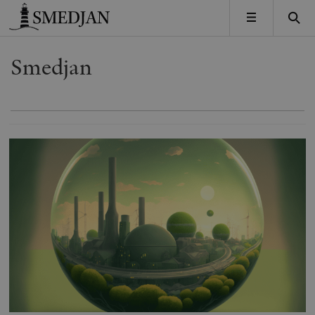
Timbro
MENY
Smedjan