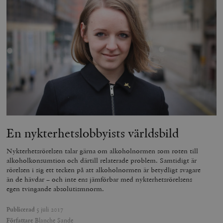
__cf_bm
Cloudflare
Inc.
m
.vimeo.com
En nykterhetslobbyists världsbild
Nykterhetsrörelsen talar gärna om alkoholnormen som roten till
alkoholkonsumtion och därtill relaterade problem. Samtidigt är
Leverantör
Namn
Utgång
B
rörelsen i sig ett tecken på att alkoholnormen är betydligt svagare
/ Domän
än de hävdar – och inte ens jämförbar med nykterhetsrörelsens
Leverantör /
Namn
Utgång
Beskrivning
_ga
Google LLC
1 år 1
D
Domän
egen tvingande absolutismnorm.
.timbro.se
månad
a
U
YSC
Google LLC
Session
Denna cookie 
e
.youtube.com
av YouTube fö
Publicerad
5 juli 2017
G
spåra visning
Författare
Blanche Sande
a
inbäddade vi