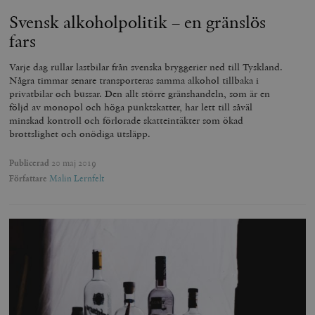
Svensk alkoholpolitik – en gränslös
fars
Varje dag rullar lastbilar från svenska bryggerier ned till Tyskland.
Några timmar senare transporteras samma alkohol tillbaka i
privatbilar och bussar. Den allt större gränshandeln, som är en
följd av monopol och höga punktskatter, har lett till såväl
minskad kontroll och förlorade skatteintäkter som ökad
brottslighet och onödiga utsläpp.
Publicerad
20 maj 2019
Författare
Malin Lernfelt