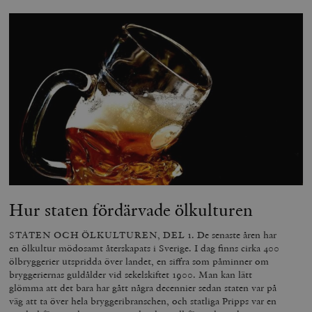
Hur staten fördärvade ölkulturen
STATEN OCH ÖLKULTUREN, DEL 1. De senaste åren har
en ölkultur mödosamt återskapats i Sverige. I dag finns cirka 400
ölbryggerier utspridda över landet, en siffra som påminner om
bryggeriernas guldålder vid sekelskiftet 1900. Man kan lätt
glömma att det bara har gått några decennier sedan staten var på
väg att ta över hela bryggeribranschen, och statliga Pripps var en