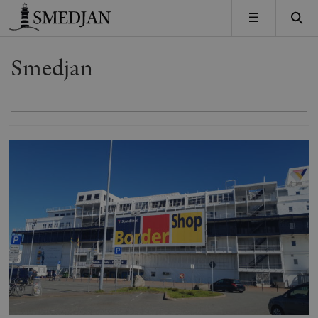
Timbro
MENY
Smedjan