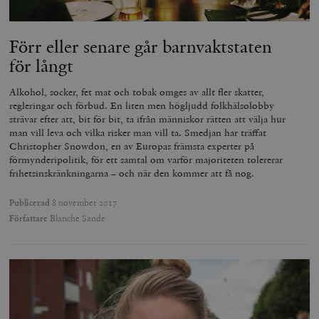
ordentligt utan strikt nödvändiga cookies.
Leverantör
Namn
U
Förr eller senare går barnvaktstaten
/ Domän
för långt
woocommerce_cart_hash
Automattic
S
Inc.
timbro.se
Alkohol, socker, fet mat och tobak omges av allt fler skatter,
regleringar och förbud. En liten men högljudd folkhälsolobby
strävar efter att, bit för bit, ta ifrån människor rätten att välja hur
man vill leva och vilka risker man vill ta. Smedjan har träffat
_hjFirstSeen
Hotjar Ltd
.timbro.se
m
Christopher Snowdon, en av Europas främsta experter på
förmynderipolitik, för ett samtal om varför majoriteten tolererar
frihetsinskränkningarna – och när den kommer att få nog.
Publicerad
8 november 2017
Författare
Blanche Sande
woocommerce_items_in_cart
Automattic
S
Inc.
timbro.se