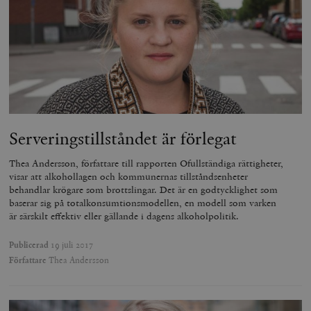
wp_woocommerce_session_[abcdef0123456789]
timbro.se
2
{32}
__cf_bm
Cloudflare
Inc.
m
.myfonts.net
Serveringstillståndet är förlegat
Thea Andersson, författare till rapporten Ofullständiga rättigheter,
visar att alkohollagen och kommunernas tillståndsenheter
behandlar krögare som brottslingar. Det är en godtycklighet som
_hjAbsoluteSessionInProgress
Hotjar Ltd
baserar sig på totalkonsumtionsmodellen, en modell som varken
.timbro.se
m
är särskilt effektiv eller gällande i dagens alkoholpolitik.
Publicerad
19 juli 2017
Författare
Thea Andersson