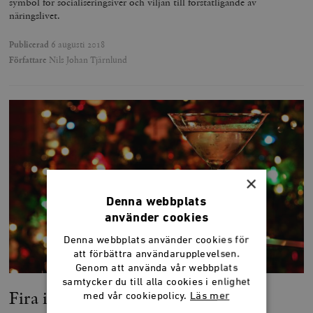
symbol för socialiseringsiver och viljan till förstatligande av
näringslivet.
Publicerad
6 augusti 2018
Författare
Nils Johan Tjärnlund
×
Denna webbplats
använder cookies
Denna webbplats använder cookies för
att förbättra användarupplevelsen.
Genom att använda vår webbplats
samtycker du till alla cookies i enlighet
Fira inte en vit jul
med vår cookiepolicy.
Läs mer