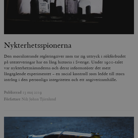
Nykterhetsspionerna
Den moraliserande regleringsiver som tar sig uttryck i rökförbudet
på uteserveringar har en lång historia i Sverige. Under 1900-talet
var nykterhetsnämnderna och deras informatörer det mest
långtgående experimentet – en social kontroll som ledde till stora
intrång i den personliga integriteten och ett angiverisamhälle.
Publicerad
13 maj 2019
Författare
Nils Johan Tjärnlund