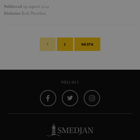
Publicerad
29 augusti 2024
Författare
Erik Thyselius
1
2
NÄSTA
FÖLJ OSS
Facebook
Twitter
Instagram