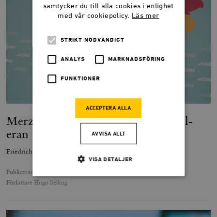
samtycker du till alla cookies i enlighet
med vår cookiepolicy.
Läs mer
STRIKT NÖDVÄNDIGT
ANALYS
MARKNADSFÖRING
FUNKTIONER
ACCEPTERA ALLA
Merz revansch och slutet på Merkel-
eran
AVVISA ALLT
Friedrich Merz gör upp med Merkels snedsteg.
VISA DETALJER
Publicerad
18 mars 2025
Författare
Hugo Selling
Strikt nödvändigt
Analys
Marknadsföring
Funktioner