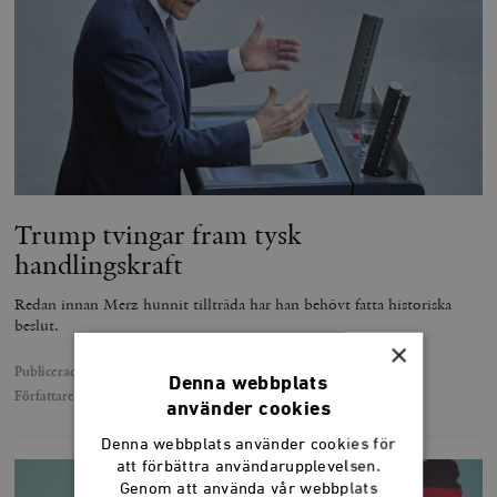
Trump tvingar fram tysk
handlingskraft
Redan innan Merz hunnit tillträda har han behövt fatta historiska
beslut.
×
Publicerad
25 mars 2025
Denna webbplats
Författare
Elisabeth Braw
använder cookies
Denna webbplats använder cookies för
att förbättra användarupplevelsen.
Genom att använda vår webbplats