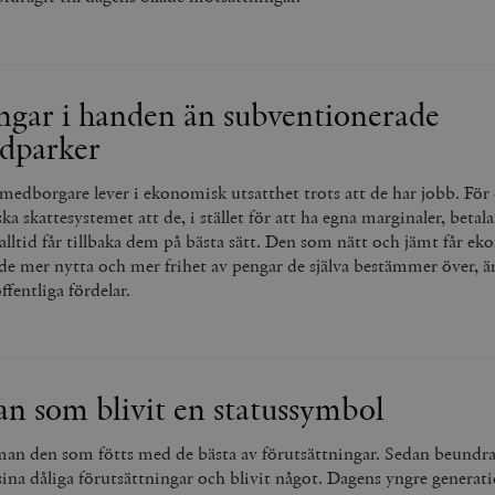
ngar i handen än subventionerade
rdparker
medborgare lever i ekonomisk utsatthet trots att de har jobb. Fö
ka skattesystemet att de, i stället för att ha egna marginaler, betal
alltid får tillbaka dem på bästa sätt. Den som nätt och jämt får e
åde mer nytta och mer frihet av pengar de själva bestämmer över, ä
fentliga fördelar.
an som blivit en statussymbol
an den som fötts med de bästa av förutsättningar. Sedan beund
ina dåliga förutsättningar och blivit något. Dagens yngre generat