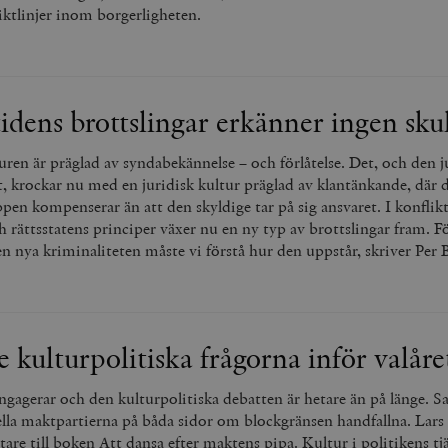
iktlinjer inom borgerligheten.
idens brottslingar erkänner ingen sku
ren är präglad av syndabekännelse – och förlåtelse. Det, och den j
, krockar nu med en juridisk kultur präglad av klantänkande, där d
ppen kompenserar än att den skyldige tar på sig ansvaret. I konflik
 rättsstatens principer växer nu en ny typ av brottslingar fram. Fö
 nya kriminaliteten måste vi förstå hur den uppstår, skriver Per
e kulturpolitiska frågorna inför valåre
ngagerar och den kulturpolitiska debatten är hetare än på länge. S
nella maktpartierna på båda sidor om blockgränsen handfallna. Lars
tare till boken Att dansa efter maktens pipa. Kultur i politikens tjä