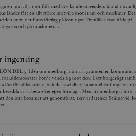
Google LLC
1 dag
Denna cookie ställs in av Google Analytics. Den l
Mailchimp
28 dagar
säga en motvilja mot folk med avvikande utseenden, blir allt ovanl
.timbro.se
unikt värde för varje besökt sida och används fö
timbro.se
opas länder fått en allt större motvilja mot islam och muslimer. De
sidvisningar.
Cloudflare
30
Denna cookie används för att skilja mellan människor och bot
mtiden, men det finns förslag på lösningar. De ställer krav både på
.timbro.se
54
Detta är en mönstertyps-cookie som har ställts in
Inc.
minuter
för webbplatsen för att göra giltiga rapporter om användnin
ningarna och på muslimerna.
sekunder
mönsterelementet i namnet innehåller det unika i
.podbean.com
kontot eller webbplatsen det hänför sig till. Det 
som används för att begränsa mängden data som 
Meta
3
Används av Facebook för att leverera en serie reklamproduk
webbplatser med hög trafikvolym.
Platform Inc.
månader
från tredjepartsannonsörer
.timbro.se
.timbro.se
1 år 1
Denna cookie används av Google Analytics för at
månad
sessionstillståndet.
Vimeo.com
1 år 1
Dessa kakor används av Vimeo-videospelaren på webbplatse
r ingenting
Inc.
månad
.timbro.se
1 år
.vimeo.com
mple_675006
.timbro.se
2
EL 5. Idén om medborgarlön är i grunden en kommunistis
minuter
 socialdemokrater borde vända sig mot den: I ett borgerligt samhä
.timbro.se
30
lika lön för olika arbete, och det socialistiska samhället fungerar in
minuter
r beredda att arbeta efter egen förmåga. Men att medborgarlön är 
 att den inte kommer att genomföras, skriver Jasenko Selimović, l
et.