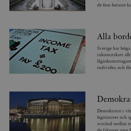
de fem hetaste ku
Alla bord
Sverige har höga 
inkomstskatt all
låginkomsttagare 
individer, och fö
Demokrat
Demokratin i väs
legitimitet och s
avstånd mellan me
de faktorer som b