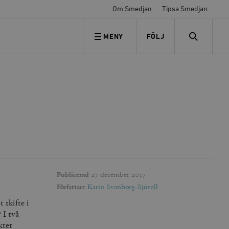
Om Smedjan
Tipsa Smedjan
MENY
FÖLJ
FÖLJ OSS
SEARCH
Publicerad
27 december 2017
Författare
Karin Svanborg-Sjövall
 skifte i
 I två
ktet