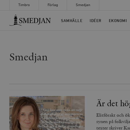
Timbro
Förlag
Smedjan
Timbro
SAMHÄLLE
IDÉER
EKONOMI
Smedjan
Är det hö
Elitförakt och ök
synen på folkvilj
texter skriver K