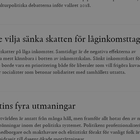
lturpolitiska debatterna inför valåret 2018.
e vilja sänka skatten för låginkomstta
skatter på låga inkomster. Samtidigt är de negativa effekterna av
ra mest kännbara i botten av inkomstskalan. Sänkt inkomstskatt fö
borde vara en prioritering både för liberaler som vill frigöra kuva
r socialister som betonar solidaritet med samhällets utsatta.
ins fyra utmaningar
tvärlden är ansatt från många håll, men framför allt hotas den av
pänningar inom det politiska systemet. Politikens professionaliser
dborgare och makthavare och elitistiskt förakt för vanligt folk är
idragit till dagens ökade motsättningar.