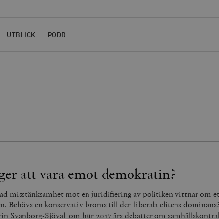
UTBLICK
PODD
ger att vara emot demokratin?
ad misstänksamhet mot en juridifiering av politiken vittnar om ett
an. Behövs en konservativ broms till den liberala elitens dominans?
arin Svanborg-Sjövall om hur 2017 års debatter om samhällskontra