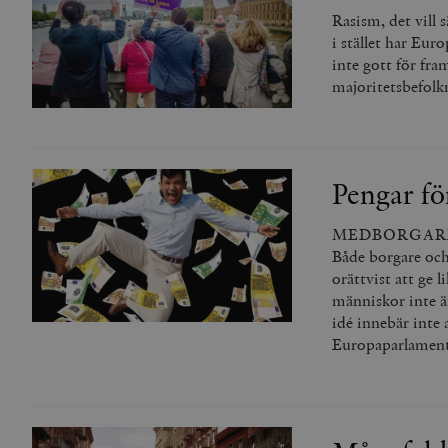
_gid
mailchimp_landing_site
Rasism, det vill 
i stället har Eur
__cf_bm
inte gott för fra
_gat_UA-19195086-1
majoritetsbefolk
_fbp
_ga_YBG49SLCTY
vuid
Pengar fö
_hjSessionUser_675006
_hjIncludedInSessionSa
MEDBORGARLÖN D
Både borgare och
_hjSession_675006
orättvist att ge 
människor inte ä
idé innebär inte
Europaparlament