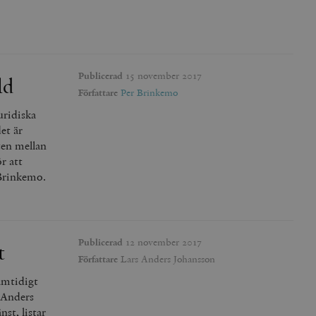
Publicerad
15 november 2017
ld
Författare
Per Brinkemo
uridiska
et är
ten mellan
r att
 Brinkemo.
Publicerad
12 november 2017
t
Författare
Lars Anders Johansson
amtidigt
 Anders
nst, listar