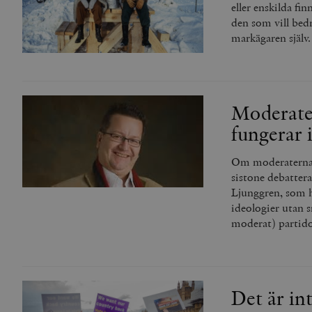
woocommerce_items_in_
eller enskilda fi
den som vill bed
markägaren själv.
wp_woocommerce_sessio
{32}
__cf_bm
Moderater
_hjAbsoluteSessionInPr
fungerar 
__cf_bm
Om moderaterna i
sistone debattera
Ljunggren, som hä
ideologier utan s
moderat) partido
Namn
Namn
_ga
YSC
VISITOR_INFO1_LIVE
Det är in