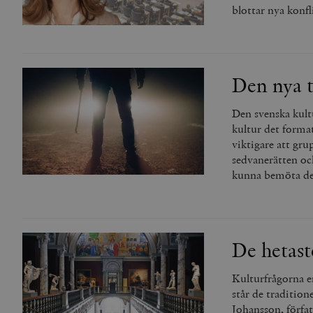
blottar nya konfl
Den nya t
Den svenska kultu
kultur det format
viktigare att gru
sedvanerätten och
kunna bemöta den
De hetast
Kulturfrågorna e
står de traditio
Johansson, förfat