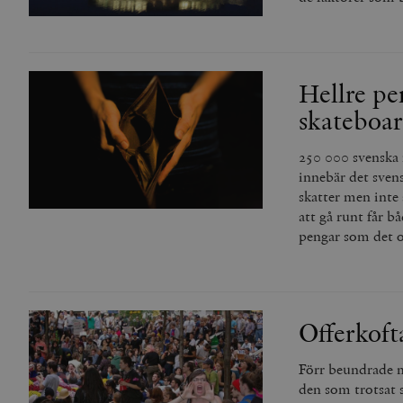
Hellre pe
skateboa
250 000 svenska 
innebär det svens
skatter men inte 
att gå runt får b
pengar som det of
Offerkoft
Förr beundrade m
den som trotsat s