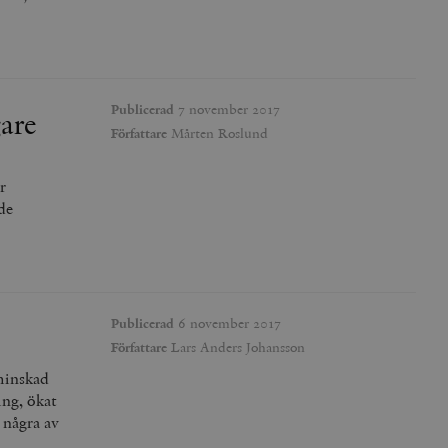
Publicerad
7 november 2017
gare
Författare
Mårten Roslund
r
de
Publicerad
6 november 2017
Författare
Lars Anders Johansson
 minskad
ing, ökat
 några av