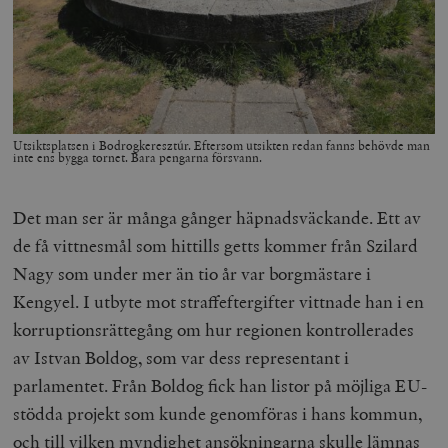
Utsiktsplatsen i Bodrogkeresztúr. Eftersom utsikten redan fanns behövde man
inte ens bygga tornet. Bara pengarna försvann.
Det man ser är många gånger häpnadsväckande. Ett av
de få vittnesmål som hittills getts kommer från Szilard
Nagy som under mer än tio år var borgmästare i
Kengyel. I utbyte mot straffeftergifter vittnade han i en
korruptionsrättegång om hur regionen kontrollerades
av Istvan Boldog, som var dess representant i
parlamentet. Från Boldog fick han listor på möjliga EU-
stödda projekt som kunde genomföras i hans kommun,
och till vilken myndighet ansökningarna skulle lämnas