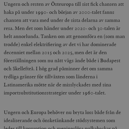
inbäddade i
Ungern och resten av Östeuropa till sist fick chansen att
a
webbplatser;
s
också avgör
haka på under 1990- och början av 2000-talet fanns
f
webbplatsbe
w
använder den
chansen att vara med under de sista delarna av samma
eller gamla 
_gid
Google LLC
1 dag
D
av Youtube-
resa. Men det som händer under 2020- och 30-talen är
.timbro.se
G
gränssnittet.
o
helt annorlunda. Tanken om att genomföra en (som man
v
mailchimp_landing_site
Mailchimp
28 dagar
o
timbro.se
trodde) enkel elektrifiering av det vi har dominerade
o
__cf_bm
Cloudflare
30
Denna cookie
decenniet mellan 2015 och 2025, men det är den
_gat_UA-19195086-1
.timbro.se
54
D
Inc.
minuter
för att skilja
sekunder
c
.podbean.com
människor oc
föreställningen som nu nått vägs ände både i Budapest
G
Detta är förd
m
för webbplat
och Skellefteå. I hög grad påminner det om samma
i
att göra gilti
i
rapporter o
tydliga gränser för tillväxten som länderna i
e
användningen
si
deras webbpl
Latinamerika mötte när de misslyckades med sina
_
a
_fbp
Meta
3
Används av F
importsubstitutionsstrategier under 1960-talet.
s
Platform Inc.
månader
för att lever
p
.timbro.se
serie
t
reklamproduk
såsom realti
_ga_YBG49SLCTY
.timbro.se
1 år 1
D
Ungern och Europa behöver nu bryta loss både från de
från
månad
G
tredjepartsa
b
idealiserande och önsketänkande stödsystemen som
vuid
Vimeo.com
1 år 1
Dessa kakor 
_hjSessionUser_675006
.timbro.se
1 år
leder till korruption och meningslösa pulkabackar på
Inc.
månad
av Vimeo-