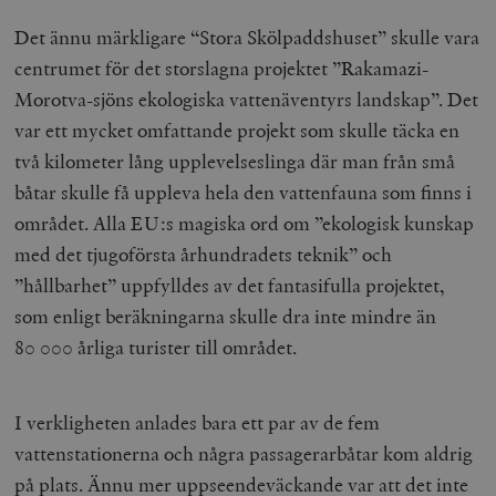
Det ännu märkligare “Stora Skölpaddshuset” skulle vara
centrumet för det storslagna projektet ”Rakamazi-
Morotva-sjöns ekologiska vattenäventyrs landskap”. Det
var ett mycket omfattande projekt som skulle täcka en
två kilometer lång upplevelseslinga där man från små
båtar skulle få uppleva hela den vattenfauna som finns i
området. Alla EU:s magiska ord om ”ekologisk kunskap
med det tjugoförsta århundradets teknik” och
”hållbarhet” uppfylldes av det fantasifulla projektet,
som enligt beräkningarna skulle dra inte mindre än
80 000 årliga turister till området.
I verkligheten anlades bara ett par av de fem
vattenstationerna och några passagerarbåtar kom aldrig
på plats. Ännu mer uppseendeväckande var att det inte