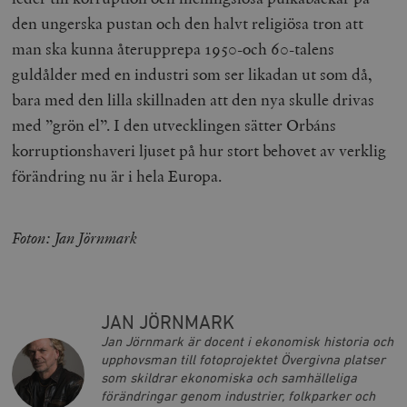
.vimeo.com
videospelare
_hjIncludedInSessionSample_675006
.timbro.se
2
den ungerska pustan och den halvt religiösa tron att
webbplatser.
minuter
man ska kunna återupprepa 1950-och 60-talens
_hjSession_675006
.timbro.se
30
minuter
guldålder med en industri som ser likadan ut som då,
bara med den lilla skillnaden att den nya skulle drivas
med ”grön el”. I den utvecklingen sätter Orbáns
korruptionshaveri ljuset på hur stort behovet av verklig
förändring nu är i hela Europa.
Foton: Jan Jörnmark
JAN JÖRNMARK
Jan Jörnmark är docent i ekonomisk historia och
upphovsman till fotoprojektet Övergivna platser
som skildrar ekonomiska och samhälleliga
förändringar genom industrier, folkparker och