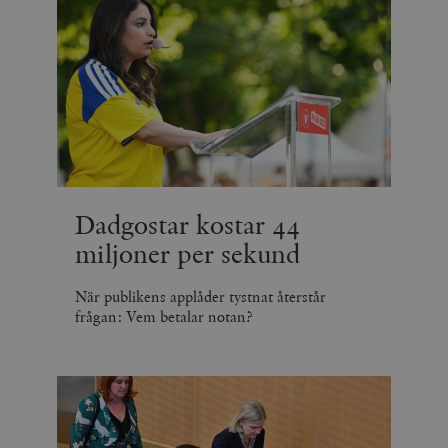
Dadgostar kostar 44
miljoner per sekund
När publikens applåder tystnat återstår
frågan: Vem betalar notan?