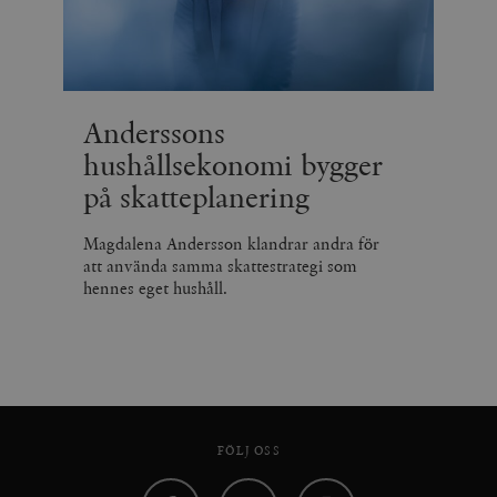
Anderssons
hushållsekonomi bygger
på skatteplanering
Magdalena Andersson klandrar andra för
att använda samma skattestrategi som
hennes eget hushåll.
FÖLJ OSS