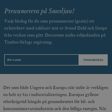
Prenumerera på Smedjan!
Varje lördag får du som prenumerant (gratis) ett
nyhetsbrev med exklusiv text av Svend Dahl och lästips
från veckan som gått. Dessutom unika erbjudanden på
Timbro förlags utgivning.
Leverantör
Email
Namn
Utgång
B
/ Domän
Leverantör /
Namn
Utgång
Beskrivning
_ga
Google LLC
1 år 1
D
Domän
.timbro.se
månad
a
U
YSC
Google LLC
Session
Denna cookie 
e
.youtube.com
av YouTube fö
G
spåra visning
Det som både Ungern och Europa står inför är verkligen
a
inbäddade vi
a
en helt ny fas i industrialiseringen. Europas gyllene
u
VISITOR_INFO1_LIVE
Google LLC
6
Denna cookie 
t
.youtube.com
månader
av Youtube fö
efterkrigstid hängde på genombrottet för bil- och
g
hålla reda på
k
användarinst
konsumtionsvaruindustrin och den billiga energin. När
i
för Youtube-v
w