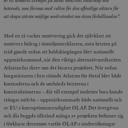
är ett utmärkt exempel på social medvetet ledarskap och
beteende, som
förenas med rollen för den offentliga sektorn för
att skapa största möjliga medvetenhet om dessa förhållanden”.
Med en så vacker motivering gick det självklart att
motivera bidrag i tiomiljonersklassen, men bristen på
träd gjorde sedan att baldakingången blev nationellt
uppmärksammad, när den viktiga alternativmediasiten
Atlatszo.hu skrev om det bisarra projektet. När sedan
borgmästaren i byn stämde Atlatszo för förtal blev både
kostnaderna och de oerhörda bristerna i
konstruktionerna – där till exempel toaletter bara kunde
stängas utifrån – uppmärksammade både nationellt och
av EU:s korruptionsmyndighet OLAF. Det övergivna
och illa byggda tillstånd många av projekten befinner sig
i förklarar dessutom varför OLAF:s undersökningar