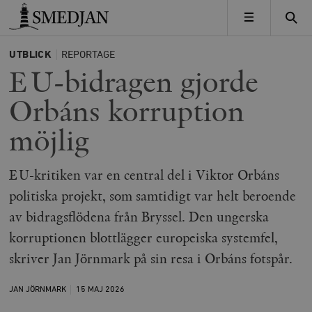
Timbro
MENY
UTBLICK
REPORTAGE
EU-bidragen gjorde
Orbáns korruption
möjlig
EU-kritiken var en central del i Viktor Orbáns
politiska projekt, som samtidigt var helt beroende
av bidragsflödena från Bryssel. Den ungerska
korruptionen blottlägger europeiska systemfel,
skriver Jan Jörnmark på sin resa i Orbáns fotspår.
JAN JÖRNMARK
15 MAJ
2026