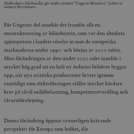
Inc.
Slädbacken i Jakabszallas går under namnet ”Ungerns Himalaya”. Liften är
timbro.se
numera försvunnen.
För Ungerns del innebär det framför allt en
_hjFirstSeen
Hotjar Ltd
omstrukturering av bilindustrin, som var den absoluta
.timbro.se
m
spjutspetsen i landets rörelse in mot de europeiska
marknaderna under 1990- och början av 2000-talets.
Men förändringen av den under 2020-talet innebär i
mycket hög grad att en helt ny industri behöver byggas
upp, när nya asiatiska producenter bryter igenom
samtidigt som elektrifieringen ställer mycket hårdare
woocommerce_items_in_cart
Automattic
S
krav på såväl miljöbelastning, kompetensutveckling och
Inc.
timbro.se
råvaruförsörjning.
wp_woocommerce_session_[abcdef0123456789]
timbro.se
2
Denna förändring öppnar synnerligen krävande
{32}
perspektiv för Europa som helhet, där
__cf_bm
Cloudflare
Inc.
m