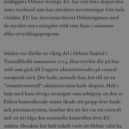
möjliggöra Orbans strategi. EU har inte bara skapat den
stora marknad som kan attrahera investeringar från hela
världen. EU har dessutom försett Orbánregimen med
de mycket stora mängder stöd som finns i unionens
olika utvecklingsprogram.
Stöden var därför en viktig del i Orbáns linjetal i
Tusnádfürdő sommaren 2014. Han tryckte där på hur
stöd som gick till Ungern administrerades på central
europeisk nivå. Det hade, menade han, lett till att en
”utomterritoriell” administration hade skapats. Helt i
linje med hans övriga strategier som inbegrep att den av
Fidesz kontrollerade staten ökade sitt grepp över bank-
och pensionssystem, innebar det att det var ett centralt
mål att utvidga den nationella kontrollen över EU-
stöden. Orsaken har helt enkelt varit att Orbán velat ha