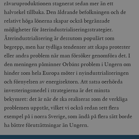
råvaruproduktionen stagnerat sedan mer än ett
.myfonts.net
halvsekel tillbaka. Den åldrande befolkningen och de
relativt höga lönerna skapar också begränsade
möjligheter för återindustrialiseringsstrategier.
Återindustrialisering är dessutom populärt som
begrepp, men har tydliga tendenser att skapa protester
eller andra problem när man försöker genomföra det. I
_hjAbsoluteSessionInProgress
Hotjar Ltd
den meningen påminner Orbáns problem i Ungern om
.timbro.se
m
hinder som hela Europa möter i nyindustrialiseringen
och förnyelsen av energisektorn. Att satsa oerhörda
investeringsmedel i strategierna är det minsta
bekymret: det är när de ska realiseras som de verkliga
problemen uppstår, vilket vi också redan sett flera
exempel på i norra Sverige, som ändå på flera sätt borde
__cf_bm
Cloudflare
ha bättre förutsättningar än Ungern.
Inc.
m
.vimeo.com