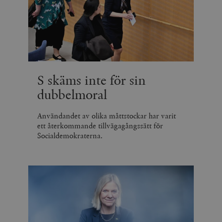
S skäms inte för sin
dubbelmoral
Användandet av olika måttstockar har varit
ett återkommande tillvägagångssätt för
Socialdemokraterna.