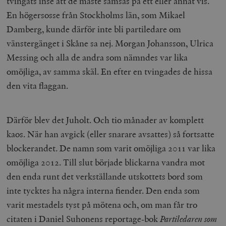
tvingats inse att de måste samsas på ett eller annat vis.
En högersosse från Stockholms län, som Mikael
Damberg, kunde därför inte bli partiledare om
vänstergänget i Skåne sa nej. Morgan Johansson, Ulrica
Messing och alla de andra som nämndes var lika
omöjliga, av samma skäl. En efter en tvingades de hissa
den vita flaggan.
Därför blev det Juholt. Och tio månader av komplett
kaos. När han avgick (eller snarare avsattes) så fortsatte
blockerandet. De namn som varit omöjliga 2011 var lika
omöjliga 2012. Till slut började blickarna vandra mot
den enda runt det verkställande utskottets bord som
inte tycktes ha några interna fiender. Den enda som
varit mestadels tyst på mötena och, om man får tro
citaten i Daniel Suhonens reportage-bok
Partiledaren som