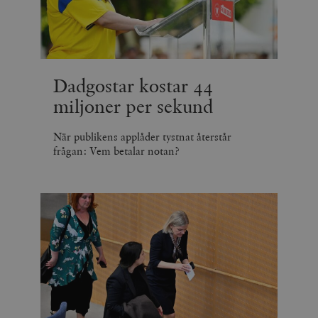
Dadgostar kostar 44
miljoner per sekund
När publikens applåder tystnat återstår
frågan: Vem betalar notan?