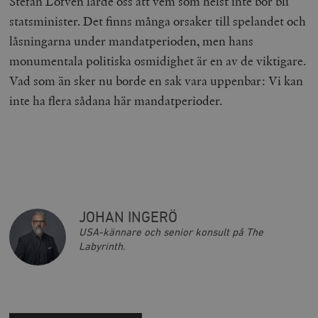
Stefan Löfven lärde oss att vem som helst inte bör bli
Marknadsföring
Funktioner
statsminister. Det finns många orsaker till spelandet och
Strikt nödvändiga kakor tillåter
låsningarna under mandatperioden, men hans
kärnwebbplatsfunktioner som användarinloggning
och kontohantering. Webbplatsen kan inte användas
monumentala politiska osmidighet är en av de viktigare.
ordentligt utan strikt nödvändiga cookies.
Vad som än sker nu borde en sak vara uppenbar: Vi kan
Leverantör
Namn
U
/ Domän
inte ha flera sådana här mandatperioder.
woocommerce_cart_hash
Automattic
S
Inc.
timbro.se
_hjFirstSeen
Hotjar Ltd
.timbro.se
m
JOHAN INGERÖ
USA-kännare och senior konsult på The
Labyrinth.