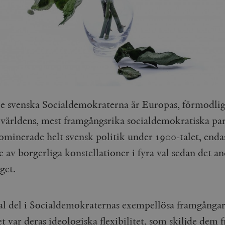
e svenska Socialdemokraterna är Europas, förmodli
världens, mest framgångsrika socialdemokratiska par
dominerade helt svensk politik under 1900-talet, enda
 av borgerliga konstellationer i fyra val sedan det a
get.
al del i Socialdemokraternas exempellösa framgånga
t var deras ideologiska flexibilitet, som skiljde dem 