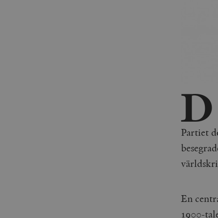
D
Partiet 
besegrade
världskri
En centr
1900-tale