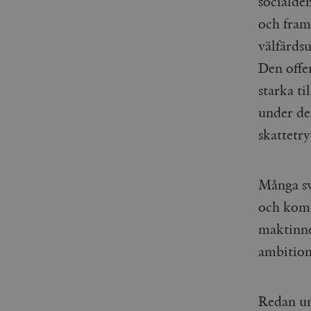
socialde
woocommerce_items_in_
och fram
wp_woocommerce_sessio
välfärdsu
{32}
Den offen
__cf_bm
starka ti
under de
_hjAbsoluteSessionInPr
skattetr
__cf_bm
Många sv
och kom 
maktinne
Namn
Namn
ambition
_ga
YSC
VISITOR_INFO1_LIVE
Redan un