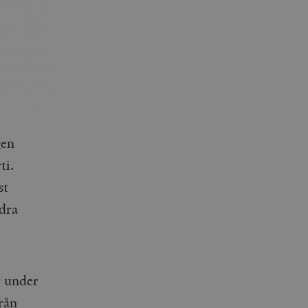
gen
ti.
st
ndra
r under
från