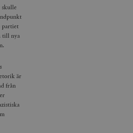
 skulle
tåndpunkt
 partiet
till nya
n.
s
etorik är
ad från
er
zistiska
om