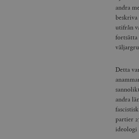
andra me
beskriva
utifrån v
fortsätt
väljargru
Detta var
anammand
sannolikt
andra lä
fascistis
partier 
ideologi 