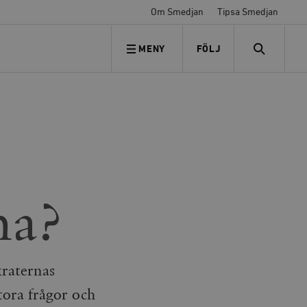
Om Smedjan
Tipsa Smedjan
MENY
FÖLJ
FÖLJ OSS
SEARCH
na?
ternas
stora frågor och