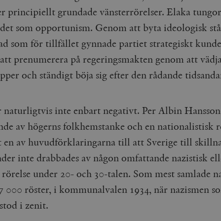
r principiellt grundade vänsterrörelser. Elaka tungor
 det som opportunism. Genom att byta ideologisk s
ad som för tillfället gynnade partiet strategiskt kunde
a att prenumerera på regeringsmakten genom att vädja 
pper och ständigt böja sig efter den rådande tidsanda
 naturligtvis inte enbart negativt. Per Albin Hansson
e av högerns folkhemstanke och en nationalistisk r
 en av huvudförklaringarna till att Sverige till skilln
nder inte drabbades av någon omfattande nazistisk ell
k rörelse under 20- och 30-talen. Som mest samlade na
27 000 röster, i kommunalvalen 1934, när nazismen s
stod i zenit.