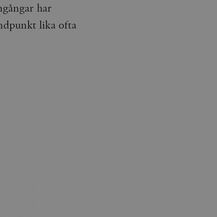
amgångar har
åndpunkt lika ofta