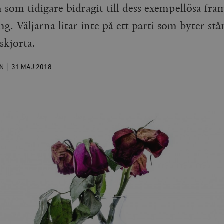
som tidigare bidragit till dess exempellösa fr
ing. Väljarna litar inte på ett parti som byter st
skjorta.
N
31 MAJ
2018