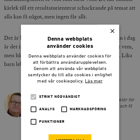
kärlek till ett resultatorienterat schackrande på temat att
alla kan få något, men ingen får allt.
×
Det är bara att se på Januariöverenskommelsen. Än i dag
Denna webbplats
är det inte helt givet vem som egentligen har lurat vem,
använder cookies
men båda partierna verkar trivas med situationen. Lika
Denna webbplats använder cookies för
att förbättra användarupplevelsen.
barn leka bäst, även i politiken.
Genom att använda vår webbplats
samtycker du till alla cookies i enlighet
med vår cookiepolicy.
Läs mer
STIG-BJÖRN LJUNGGREN
STRIKT NÖDVÄNDIGT
Stig-Björn Ljunggren är politisk chefredaktör för
socialdemokratiska Sydöstran i Blekinge och fil
ANALYS
MARKNADSFÖRING
dr i statsvetenskap.
FUNKTIONER