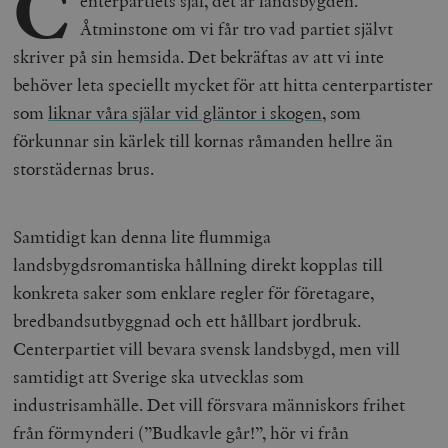
C
enterpartiets själ, det är landsbygden.
Åtminstone om vi får tro vad partiet självt
skriver på sin hemsida. Det bekräftas av att vi inte
behöver leta speciellt mycket för att hitta centerpartister
som
liknar våra själar vid gläntor i skogen
, som
förkunnar sin kärlek till kornas råmanden hellre än
storstädernas brus.
Samtidigt kan denna lite flummiga
landsbygdsromantiska hållning direkt kopplas till
konkreta saker som enklare regler för företagare,
bredbandsutbyggnad och ett hållbart jordbruk.
Centerpartiet vill bevara svensk landsbygd, men vill
samtidigt att Sverige ska utvecklas som
industrisamhälle. Det vill försvara människors frihet
från förmynderi (”Budkavle går!”, hör vi från