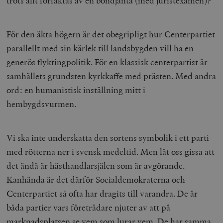
trots allt förfäktas av en bondjänta (med juristexamen)?
För den äkta högern är det obegripligt hur Centerpartiet
parallellt med sin kärlek till landsbygden vill ha en
generös flyktingpolitik. För en klassisk centerpartist är
samhällets grundsten kyrkkaffe med prästen. Med andra
ord: en humanistisk inställning mitt i
hembygdsvurmen.
Vi ska inte underskatta den sortens symbolik i ett parti
med rötterna ner i svensk medeltid. Men låt oss gissa att
det ändå är hästhandlarsjälen som är avgörande.
Kanhända är det därför Socialdemokraterna och
Centerpartiet så ofta har dragits till varandra. De är
båda partier vars företrädare njuter av att på
marknadsplatsen se vem som lurar vem. De har samma