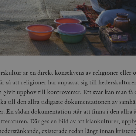
skultur är en direkt konsekvens av religioner eller 
r så att religioner har anpassat sig till hederskulturer
m givit upphov till kontroverser. Ett svar kan man f
aka till den allra tidigaste dokumentationen av samhä
r. En sådan dokumentation står att finna i den allra 
itteraturen. Där ges en bild av att klankulturer, upp
 hederstänkande, existerade redan långt innan kriste