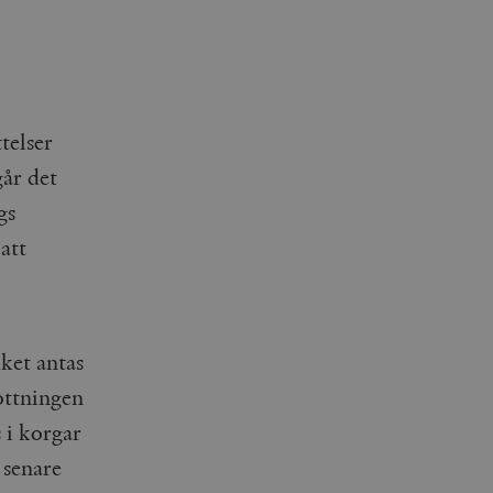
ttelser
år det
gs
att
ket antas
ottningen
 i korgar
 senare