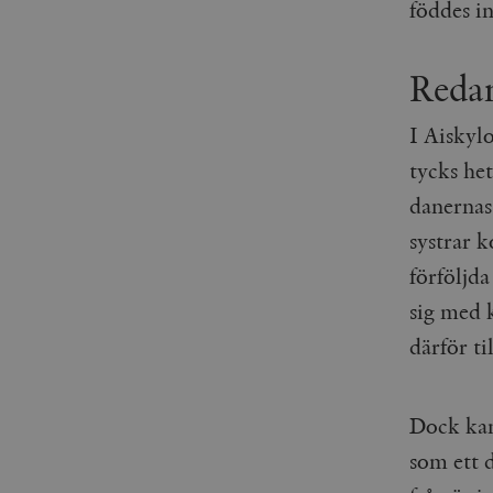
föddes in
_gid
mailchimp_landing_site
__cf_bm
Redan
_gat_UA-19195086-1
_fbp
I Aiskyl
tycks het
_ga_YBG49SLCTY
vuid
danernas
_hjSessionUser_675006
systrar k
_hjIncludedInSessionSa
förföljda
_hjSession_675006
sig med 
därför t
Dock k
som ett 