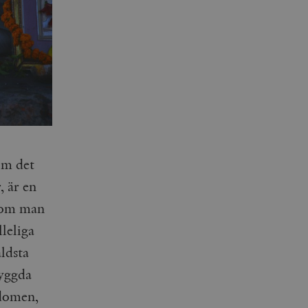
om det
, är en
å om man
lleliga
äldsta
byggda
ndomen,