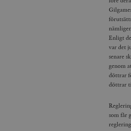
före der
woocommerce_items_in_
Gilgames
wp_woocommerce_sessio
förutsätt
{32}
nämligen 
__cf_bm
Enligt d
var det 
_hjAbsoluteSessionInPr
senare sk
__cf_bm
genom at
döttrar f
döttrar t
Namn
Namn
Reglering
_ga
YSC
som får 
VISITOR_INFO1_LIVE
reglerin