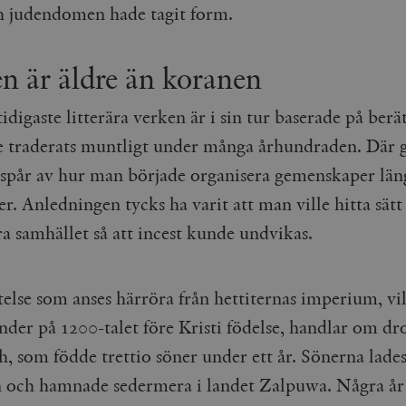
h judendomen hade tagit form.
n är äldre än koranen
tidigaste litterära verken är i sin tur baserade på berä
 traderats muntligt under många århundraden. Där g
a spår av hur man började organisera gemenskaper län
er. Anledningen tycks ha varit att man ville hitta sätt 
a samhället så att incest kunde undvikas.
telse som anses härröra från hettiternas imperium, vil
under på 1200-talet före Kristi födelse, handlar om dr
, som födde trettio söner under ett år. Sönerna lades
n och hamnade sedermera i landet Zalpuwa. Några år