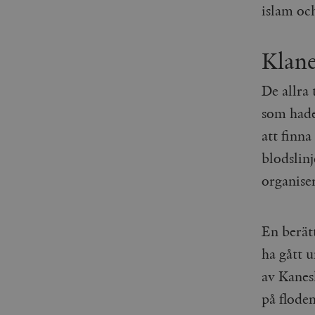
islam oc
Klane
De allra 
som hade
att finn
blodslinj
organiser
En berät
ha gått 
av Kanesh
på flode