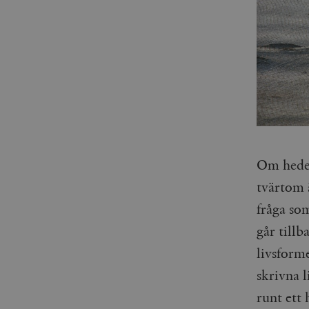
Om heder
tvärtom ä
fråga so
går tillb
livsforme
skrivna l
runt ett