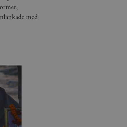
former,
manlänkade med