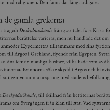
te med religionen. Den fanns där långt tidigare.
Google LLC
1 dag
Denna cookie ställs in av Google Analytics. Den l
Mailchimp
28 dagar
.timbro.se
unikt värde för varje besökt sida och används fö
timbro.se
sidvisningar.
Cloudflare
30
Denna cookie används för att skilja mellan människor och bot
 de gamla grekerna
.timbro.se
54
Detta är en mönstertyps-cookie som har ställts in
Inc.
minuter
för webbplatsen för att göra giltiga rapporter om användnin
sekunder
mönsterelementet i namnet innehåller det unika i
.podbean.com
kontot eller webbplatsen det hänför sig till. Det 
som används för att begränsa mängden data som 
Meta
3
Används av Facebook för att leverera en serie reklamproduk
os tragedi
De skyddssökande
från 400-talet före Kristi f
webbplatser med hög trafikvolym.
Platform Inc.
månader
från tredjepartsannonsörer
.timbro.se
titernas berättelse varieras, men nu handlade det om 
.timbro.se
1 år 1
Denna cookie används av Google Analytics för at
månad
sessionstillståndet.
Vimeo.com
1 år 1
Dessa kakor används av Vimeo-videospelaren på webbplatse
 anmoder Hypermestra tillsammans med sina fyrtion
Inc.
månad
.timbro.se
1 år
.vimeo.com
om till Argos i Grekland, flyende från Egypten. Systr
mple_675006
.timbro.se
2
minuter
 av sina femtio manliga kusiner, vilka hade som avsikt
.timbro.se
30
kvinnorna. Kvinnorna sökte skydd i Argos och hänvi
minuter
ill sitt gemensamma ursprung med stadens befolkning
an
De skyddssökande
, till skillnad från hettiternas berätte
drama om övergången från klan till stat. Vad systrarn