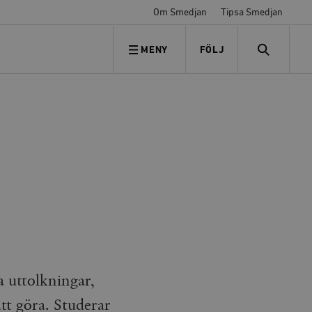
Om Smedjan
Tipsa Smedjan
MENY
FÖLJ
FÖLJ OSS
SEARCH
a uttolkningar,
tt göra. Studerar