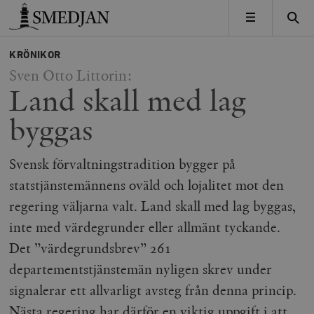
Timbro
MENY
KRÖNIKOR
Sven Otto Littorin:
Land skall med lag
byggas
Svensk förvaltningstradition bygger på
statstjänstemännens oväld och lojalitet mot den
regering väljarna valt. Land skall med lag byggas,
inte med värdegrunder eller allmänt tyckande.
Det ”värdegrundsbrev” 261
departementstjänstemän nyligen skrev under
signalerar ett allvarligt avsteg från denna princip.
Nästa regering har därför en viktig uppgift i att