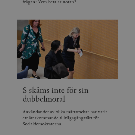
frågan: Vem betalar notan?
S skäms inte för sin
dubbelmoral
Användandet av olika måttstockar har varit
ett återkommande tillvägagångssätt för
Socialdemokraterna.