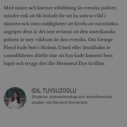
woocommerce_cart_hash
Automattic
S
Med sämre och kortare utbildning än svenska poliser,
Inc.
timbro.se
mindre risk att bli åtalade för att ha utövat våld i
tjänsten och stora möjligheter att hävda att misstänkta
angriper dem är det inte oväntat att den amerikanska
_hjFirstSeen
Hotjar Ltd
.timbro.se
m
polisen är mer våldsam än den svenska. Om George
Floyd hade bott i Malmö, Umeå eller Stockholm är
sannolikheten därför stor att han hade kommit hem
lugnt och tryggt den där Memorial Day-kvällen
.
woocommerce_items_in_cart
Automattic
S
IDIL TUYSUZOGLU
Inc.
timbro.se
Studerar statsvetenskap och skandinaviska
studier vid Harvard University.
wp_woocommerce_session_[abcdef0123456789]
timbro.se
2
{32}
__cf_bm
Cloudflare