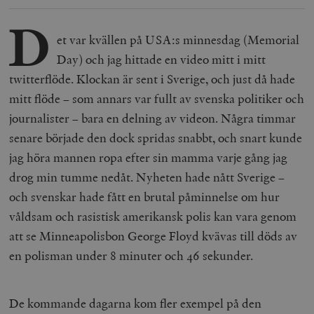
D
et var kvällen på USA:s minnesdag (
Memorial
Day
) och jag hittade en video mitt i mitt
twitterflöde. Klockan är sent i Sverige, och just då hade
mitt flöde
–
som annars var fullt av svenska politiker och
journalister
–
bara en delning av videon. Några timmar
senare började den dock spridas snabbt, och snart kunde
jag höra mannen ropa efter sin mamma varje gång jag
drog min tumme nedåt. Nyheten hade nått Sverige
–
och svenskar hade fått en brutal påminnelse om hur
våldsam och rasistisk amerikansk polis kan vara genom
att se Minneapolisbon George Floyd kvävas till döds av
en polisman under 8 minuter och 46 sekunder.
De kommande dagarna kom fler exempel på den