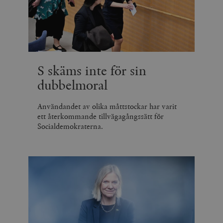
S skäms inte för sin
dubbelmoral
Användandet av olika måttstockar har varit
ett återkommande tillvägagångssätt för
Socialdemokraterna.