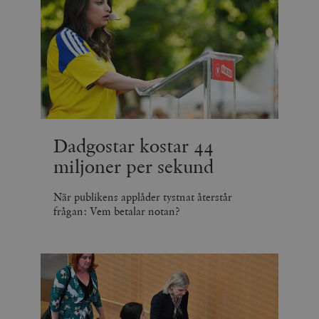
Dadgostar kostar 44
miljoner per sekund
När publikens applåder tystnat återstår
frågan: Vem betalar notan?