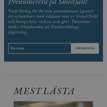
Prenumerera på Smedjan!
_hjSessionUser_675006
.timbro.se
1 år
Inc.
månad
av Vimeo-
.vimeo.com
videospelare
_hjIncludedInSessionSample_675006
.timbro.se
2
webbplatser.
Varje lördag får du som prenumerant (gratis)
minuter
ett nyhetsbrev med exklusiv text av Svend Dahl
_hjSession_675006
.timbro.se
30
och lästips från veckan som gått. Dessutom
minuter
unika erbjudanden på Timbro förlags
utgivning.
Email
MEST LÄSTA