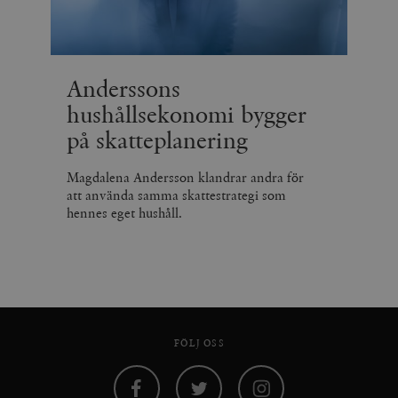
Anderssons
hushållsekonomi bygger
på skatteplanering
Magdalena Andersson klandrar andra för
att använda samma skattestrategi som
hennes eget hushåll.
FÖLJ OSS