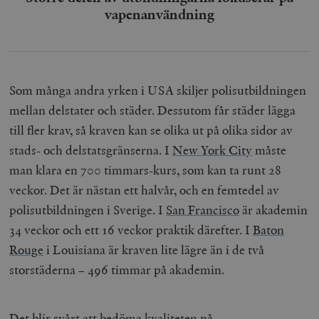
vapenanvändning
Som många andra yrken i USA skiljer polisutbildningen
mellan delstater och städer. Dessutom får städer lägga
till fler krav, så kraven kan se olika ut på olika sidor av
stads- och delstatsgränserna. I
New York City
måste
man klara en 700 timmars-kurs, som kan ta runt 28
veckor. Det är nästan ett halvår, och en femtedel av
polisutbildningen i Sverige. I
San Francisco
är akademin
34 veckor och ett 16 veckor praktik därefter. I
Baton
Rouge
i Louisiana är kraven lite lägre än i de två
storstäderna
–
496 timmar på akademin.
Det blir svårt att bedöma kvaliteten på