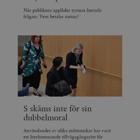
När publikens applåder tystnat återstår
frågan: Vem betalar notan?
S skäms inte för sin
dubbelmoral
Användandet av olika måttstockar har varit
ett återkommande tillvägagångssätt för