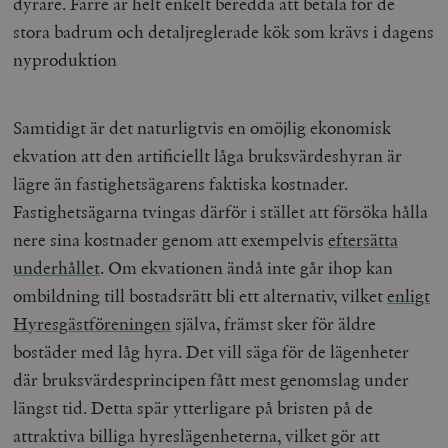
dyrare. Färre är helt enkelt beredda att betala för de
stora badrum och detaljreglerade kök som krävs i dagens
nyproduktion
Samtidigt är det naturligtvis en omöjlig ekonomisk
ekvation att den artificiellt låga bruksvärdeshyran är
lägre än fastighetsägarens faktiska kostnader.
Fastighetsägarna tvingas därför i stället att försöka hålla
nere sina kostnader genom att exempelvis
eftersätta
underhållet
. Om ekvationen ändå inte går ihop kan
ombildning till bostadsrätt bli ett alternativ, vilket
enligt
Hyresgästföreningen
själva, främst sker för äldre
bostäder med låg hyra. Det vill säga för de lägenheter
där bruksvärdesprincipen fått mest genomslag under
längst tid. Detta spär ytterligare på bristen på de
attraktiva billiga hyreslägenheterna, vilket gör att