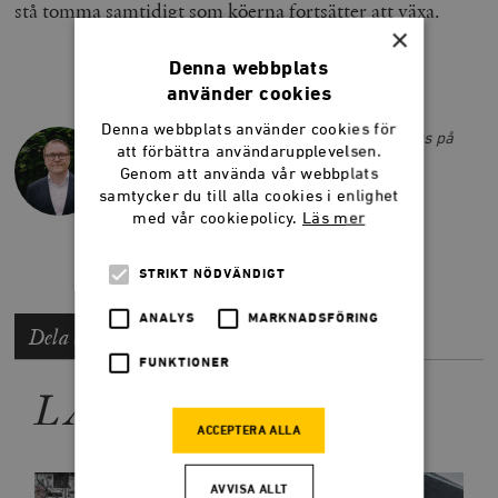
stå tomma samtidigt som köerna fortsätter att växa.
×
Denna webbplats
använder cookies
MARCUS BJÖRK
Denna webbplats använder cookies för
Marcus Björk är frilansskribent med fokus på
att förbättra användarupplevelsen.
Kina. Han var ledarskribent på Smedjan
Genom att använda vår webbplats
sommaren 2024.
samtycker du till alla cookies i enlighet
marcus.bjork@timbro.se
med vår cookiepolicy.
Läs mer
STRIKT NÖDVÄNDIGT
ANALYS
MARKNADSFÖRING
Dela artikeln
FUNKTIONER
LÄS MER
ACCEPTERA ALLA
AVVISA ALLT