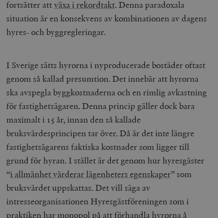
fortsätter att
växa i rekordtakt
. Denna paradoxala
situation är en konsekvens av kombinationen av dagens
hyres- och byggregleringar.
I Sverige sätts hyrorna i nyproducerade bostäder oftast
genom så kallad presumtion. Det innebär att hyrorna
ska avspegla byggkostnaderna och en rimlig avkastning
för fastighetsägaren. Denna princip gäller dock bara
maximalt i 15 år, innan den så kallade
bruksvärdesprincipen tar över. Då är det inte längre
fastighetsägarens faktiska kostnader som ligger till
grund för hyran. I stället är det genom hur hyresgäster
“
i allmänhet värderar lägenheters egenskaper
” som
bruksvärdet uppskattas. Det vill säga av
intresseorganisationen Hyresgästföreningen som i
praktiken har monopol
på att förhandla hyrorna å