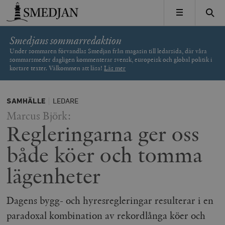
Timbro
MENY
Smedjans sommarredaktion
Under sommaren förvandlas Smedjan från magasin till ledarsida, där våra
sommarsmeder dagligen kommenterar svensk, europeisk och global politik i
kortare texter. Välkommen att läsa!
Läs mer
SAMHÄLLE
LEDARE
Marcus Björk:
Regleringarna ger oss
både köer och tomma
lägenheter
Dagens bygg- och hyresregleringar resulterar i en
paradoxal kombination av rekordlånga köer och