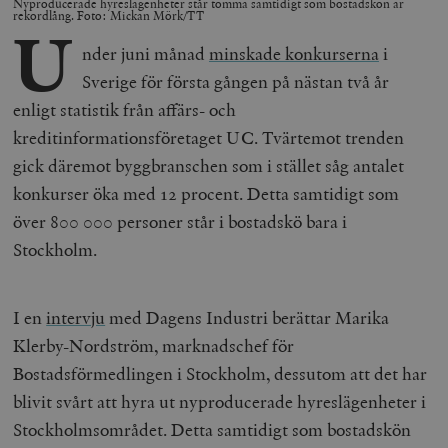
Nyproducerade hyreslägenheter står tomma samtidigt som bostadskön är
rekordlång. Foto: Mickan Mörk/TT
U
nder juni månad
minskade konkurserna
i
Sverige för första gången på nästan två år
enligt statistik från affärs- och
kreditinformationsföretaget UC. Tvärtemot trenden
gick däremot byggbranschen som i stället såg antalet
konkurser öka med 12 procent. Detta samtidigt som
över 800 000 personer står i bostadskö bara i
Stockholm.
I en
intervju
med Dagens Industri berättar Marika
Klerby-Nordström, marknadschef för
Bostadsförmedlingen i Stockholm, dessutom att det har
blivit svårt att hyra ut nyproducerade hyreslägenheter i
Stockholmsområdet. Detta samtidigt som bostadskön