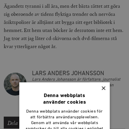
Ägandets tyranni i all ära, men det bästa sättet att göra
sig oberoende av tidens flyktiga trender och nervösa
åsiktspoliser är alltjämt att bygga sitt eget bibliotek i
hemmet. Ett hem utan böcker är dessutom inte ett hem.
Jag tror att jag låter cd-skivorna och dvd-filmerna stå
kvar ytterligare något år.
LARS ANDERS JOHANSSON
Lars Anders Johansson är författare, journalist
och tidigare chefredaktör på Smedjan. Han
×
driver också podcasten
Budoarstämning
.
Denna webbplats
använder cookies
Denna webbplats använder cookies för
att förbättra användarupplevelsen.
Dela artikeln
Genom att använda vår webbplats
samtycker du till alla cookies i enlighet