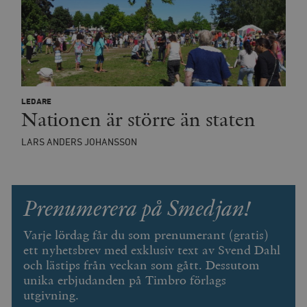
timbro.se
wp_woocommerce_session_[abcdef0123456789]
timbro.se
2
{32}
__cf_bm
Cloudflare
Inc.
m
LEDARE
.myfonts.net
Nationen är större än staten
LARS ANDERS JOHANSSON
Prenumerera på Smedjan!
_hjAbsoluteSessionInProgress
Hotjar Ltd
Varje lördag får du som prenumerant (gratis)
.timbro.se
m
ett nyhetsbrev med exklusiv text av Svend Dahl
och lästips från veckan som gått. Dessutom
unika erbjudanden på Timbro förlags
utgivning.