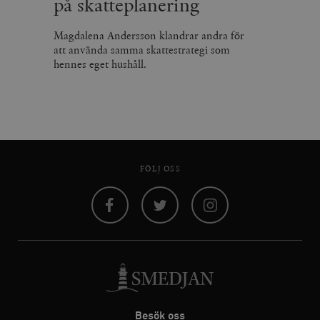
på skatteplanering
Magdalena Andersson klandrar andra för
att använda samma skattestrategi som
hennes eget hushåll.
FÖLJ OSS
Facebook
Twitter
Instagram
Besök oss