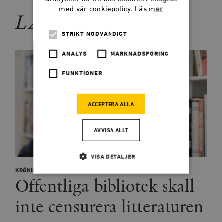
med vår cookiepolicy.
Läs mer
LÄS MER
STRIKT NÖDVÄNDIGT
ANALYS
MARKNADSFÖRING
FUNKTIONER
ACCEPTERA ALLA
AVVISA ALLT
VISA DETALJER
KRÖNIKOR
Offentliga bibliotek skall
Strikt nödvändigt
Analys
inte censurera litteraturen
Marknadsföring
Funktioner