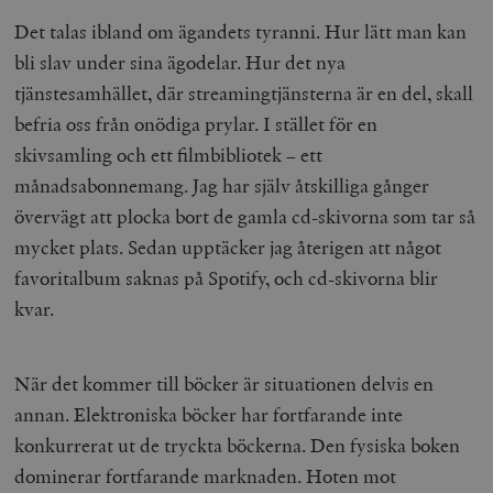
Det talas ibland om ägandets tyranni. Hur lätt man kan
bli slav under sina ägodelar. Hur det nya
tjänstesamhället, där streamingtjänsterna är en del, skall
befria oss från onödiga prylar. I stället för en
skivsamling och ett filmbibliotek – ett
månadsabonnemang. Jag har själv åtskilliga gånger
övervägt att plocka bort de gamla cd-skivorna som tar så
mycket plats. Sedan upptäcker jag återigen att något
favoritalbum saknas på Spotify, och cd-skivorna blir
kvar.
När det kommer till böcker är situationen delvis en
annan. Elektroniska böcker har fortfarande inte
konkurrerat ut de tryckta böckerna. Den fysiska boken
dominerar fortfarande marknaden. Hoten mot