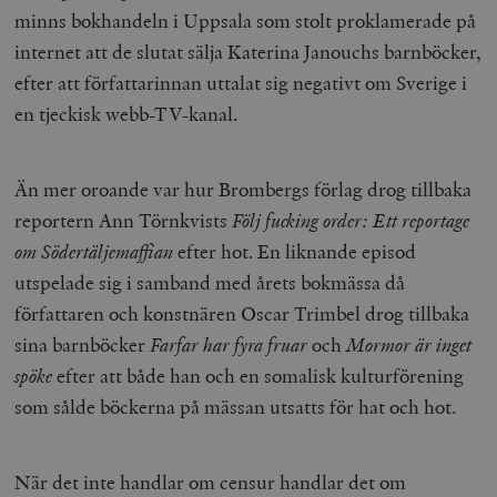
minns bokhandeln i Uppsala som stolt proklamerade på
internet att de slutat sälja Katerina Janouchs barnböcker,
efter att författarinnan uttalat sig negativt om Sverige i
en tjeckisk webb-TV-kanal.
Än mer oroande var hur Brombergs förlag drog tillbaka
reportern Ann Törnkvists
Följ fucking order: Ett reportage
om Södertäljemaffian
efter hot. En liknande episod
utspelade sig i samband med årets bokmässa då
författaren och konstnären Oscar Trimbel drog tillbaka
sina barnböcker
Farfar har fyra fruar
och
Mormor är inget
spöke
efter att både han och en somalisk kulturförening
som sålde böckerna på mässan utsatts för hat och hot.
När det inte handlar om censur handlar det om