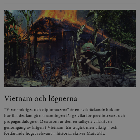
Vietnam och lögnerna
”Vietnamkriget och diplomaterna” är en avskräckande bok om
hur illa det kan gå när sanningen får ge vika för partiintresset och
propagandalögner. Dessutom är den en sällsynt välskriven
genomgång av krigen i Vietnam. En tragisk men viktig – och
fortfarande högst relevant – historia, skriver Mats Fält.