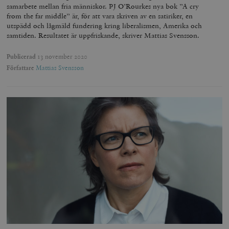
samarbete mellan fria människor. PJ O’Rourkes nya bok ”A cry
from the far middle” är, för att vara skriven av en satiriker, en
utspädd och lågmäld fundering kring liberalismen, Amerika och
samtiden. Resultatet är uppfriskande, skriver Mattias Svensson.
Publicerad
13 november 2020
Författare
Mattias Svensson
Leverantör
Namn
Utgång
B
/ Domän
Leverantör /
Namn
Utgång
Beskrivning
_ga
Google LLC
1 år 1
D
Domän
.timbro.se
månad
a
U
YSC
Google LLC
Session
Denna cookie 
e
.youtube.com
av YouTube fö
G
spåra visning
a
inbäddade vi
a
u
VISITOR_INFO1_LIVE
Google LLC
6
Denna cookie 
t
.youtube.com
månader
av Youtube fö
g
hålla reda på
k
användarinst
i
för Youtube-v
w
inbäddade i
a
webbplatser;
s
också avgör