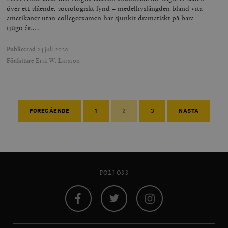
över ett slående, sociologiskt fynd – medellivslängden bland vita
amerikaner utan collegeexamen har sjunkit dramatiskt på bara
tjugo år.…
Publicerad
24 juli 2020
Författare
Erik W. Larsson
FÖREGÅENDE
1
2
3
NÄSTA
FÖLJ OSS
Facebook
Twitter
Instagram