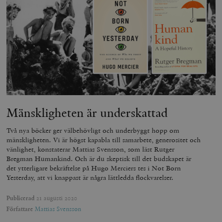
Mänskligheten är underskattad
Två nya böcker ger välbehövligt och underbyggt hopp om
mänskligheten. Vi är högst kapabla till samarbete, generositet och
vänlighet, konstaterar Mattias Svensson, som läst Rutger
Bregman Humankind. Och är du skeptisk till det budskapet är
det ytterligare bekräftelse på Hugo Merciers tes i Not Born
Yesterday, att vi knappast är några lättledda flockvarelser.
Publicerad
21 augusti 2020
Författare
Mattias Svensson