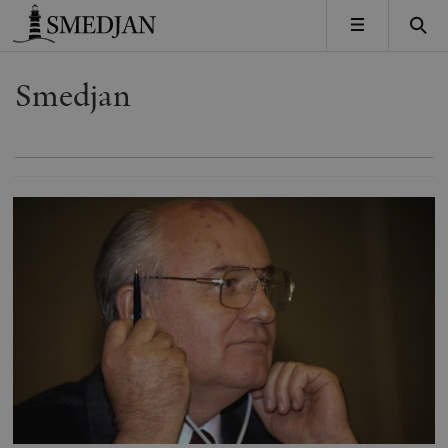
Timbro
MENY
Smedjan