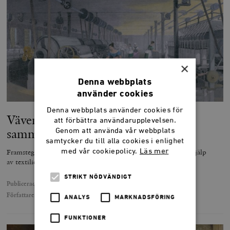
×
Denna webbplats
använder cookies
Denna webbplats använder cookies för
Väven som binder mänskligheten
att förbättra användarupplevelsen.
samman
Genom att använda vår webbplats
samtycker du till alla cookies i enlighet
med vår cookiepolicy.
Läs mer
Framsteg, från liberalism till matematik, har utvecklats med hjälp
av textilier.
STRIKT NÖDVÄNDIGT
Publicerad
17 augusti 2021
Författare
Mattias Svensson
ANALYS
MARKNADSFÖRING
FUNKTIONER