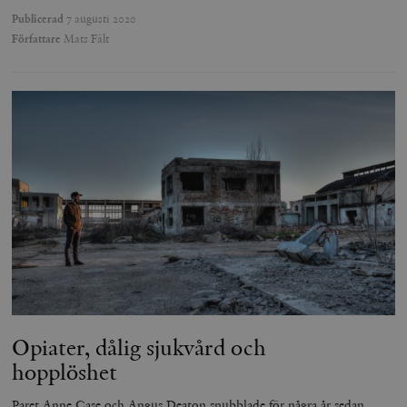
Publicerad
7 augusti 2020
Författare
Mats Fält
Opiater, dålig sjukvård och
hopplöshet
Paret Anne Case och Angus Deaton snubblade för några år sedan