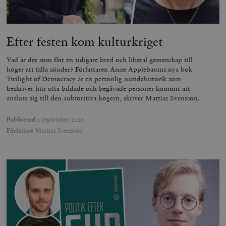
_hjSession_675006
.timbro.se
30
minuter
Efter festen kom kulturkriget
Vad är det som fått en tidigare bred och liberal gemenskap till
höger att falla sönder? Författaren Anne Applebaums nya bok
Twilight of Democracy är en personlig nutidshistorik som
beskriver hur ofta bildade och begåvade personer kommit att
ansluta sig till den auktoritära högern, skriver Mattias Svensson.
Publicerad
2 september 2020
Författare
Mattias Svensson