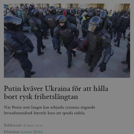
Putin kväver Ukraina för att hålla
bort rysk frihetslängtan
När Putin inte längre kan erbjuda ryssarna stigande
levnadsstandard återstår bara att sprida rädsla.
Publicerad
16 mars 2022
Författare
Linnea Hylén