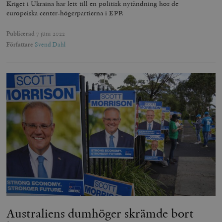
Kriget i Ukraina har lett till en politisk nytändning hos de
europeiska center-högerpartierna i EPP.
Publicerad
7 juni 2022
Författare
Svend Dahl
Australiens dumhöger skrämde bort