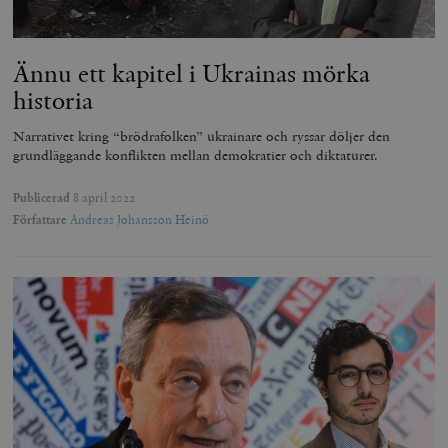
Ännu ett kapitel i Ukrainas mörka
woocommerce_items_in_cart
Automattic
S
historia
Inc.
timbro.se
Narrativet kring “brödrafolken” ukrainare och ryssar döljer den
grundläggande konflikten mellan demokratier och diktaturer.
wp_woocommerce_session_[abcdef0123456789]
timbro.se
2
{32}
Publicerad
8 april 2022
Författare
Andreas Johansson Heinö
__cf_bm
Cloudflare
Inc.
m
.myfonts.net
_hjAbsoluteSessionInProgress
Hotjar Ltd
.timbro.se
m