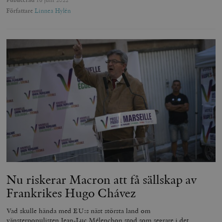
Författare
Linnea Hylén
Nu riskerar Macron att få sällskap av
Frankrikes Hugo Chávez
Vad skulle hända med EU:s näst största land om
vänsterpopulisten Jean-Luc Mélenchon stod som segrare i det