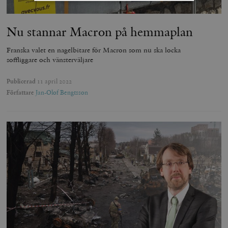
Strikt nödvändigt
Analys
Nu stannar Macron på hemmaplan
Marknadsföring
Funktioner
Franska valet en nagelbitare för Macron som nu ska locka
Strikt nödvändiga kakor tillåter
soffliggare och vänsterväljare
kärnwebbplatsfunktioner som användarinloggning
och kontohantering. Webbplatsen kan inte användas
ordentligt utan strikt nödvändiga cookies.
Publicerad
11 april 2022
Författare
Jan-Olof Bengtsson
Leverantör
Namn
U
/ Domän
woocommerce_cart_hash
Automattic
S
Inc.
timbro.se
_hjFirstSeen
Hotjar Ltd
.timbro.se
m