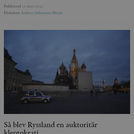
Publicerad
10 mars 2022
Författare
Andreas Johansson Heinö
Så blev Ryssland en auktoritär
kleptokrati