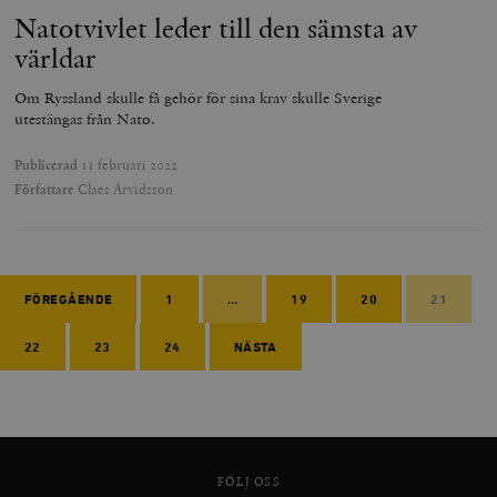
Natotvivlet leder till den sämsta av
världar
Om Ryssland skulle få gehör för sina krav skulle Sverige
utestängas från Nato.
Publicerad
11 februari 2022
Författare
Claes Arvidsson
FÖREGÅENDE
1
…
19
20
21
22
23
24
NÄSTA
FÖLJ OSS