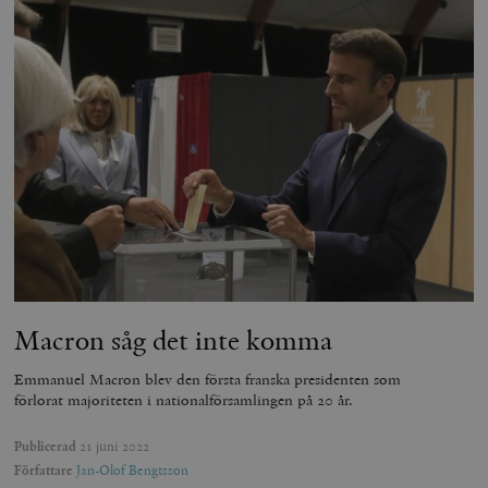
Macron såg det inte komma
Emmanuel Macron blev den första franska presidenten som
förlorat majoriteten i nationalförsamlingen på 20 år.
Publicerad
21 juni 2022
Författare
Jan-Olof Bengtsson