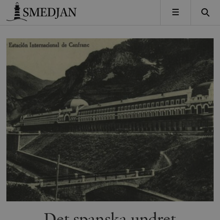
Timbro
MENY
Det spanska undret